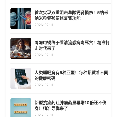
首次实现双重阻击草酸钙肾损伤！5纳米
纳米粒零残留修复肾功能
2026-02-11
冷冻电镜终于看清流感病毒死穴！精准打
击时代来了
2026-02-11
人类睡眠竟有5种亚型！每种都藏着不同
的健康密码
2026-02-11
新型抗癌药让肿瘤药量暴增10倍还不伤
身！精准导弹来了
2026-02-11