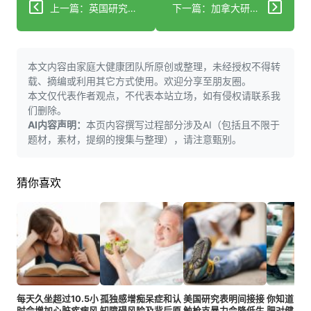
上一篇：英国研究发现老年人低钙镁水平与认知表现差有关
下一篇：加拿大研究者发现膝盖嘎吱声大多无害，不必过度担忧骨关节炎风险
本文内容由家庭大健康团队所原创或整理，未经授权不得转
载、摘编或利用其它方式使用。欢迎分享至朋友圈。
本文仅代表作者观点，不代表本站立场，如有侵权请联系我
们删除。
AI内容声明：
本页内容撰写过程部分涉及AI（包括且不限于
题材，素材，提纲的搜集与整理），请注意甄别。
猜你喜欢
每天久坐超过10.5小
孤独感增痴呆症和认
美国研究表明间接接
你知道吗
时会增加心脏疾病风
知障碍风险及背后原
触枪支暴力会降低生
肥对健康