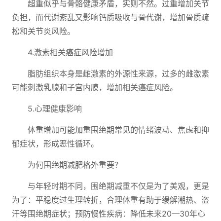
超重似乎与骨骼健康矛盾，实则不然。过重增加关节
负担，而代谢紊乱又影响钙质吸收与骨代谢，增加骨质疏
松和关节炎风险。
4.激素相关癌症风险增加
脂肪组织本身是雌激素的外源性来源，过多的雌激素
可能刺激乳腺和子宫内膜，增加相关癌症风险。
5.心理健康影响
体重增加可能加重围绝期常见的情绪波动、焦虑和抑
郁症状，形成恶性循环。
为何围绝期减肥格外重要？
与年轻时期不同，围绝期减重不仅是为了美观，更是
为了：平稳度过生理转折，合理体重有助于缓解潮热、盗
汗等围绝期症状；预防慢性疾病：降低未来20—30年心