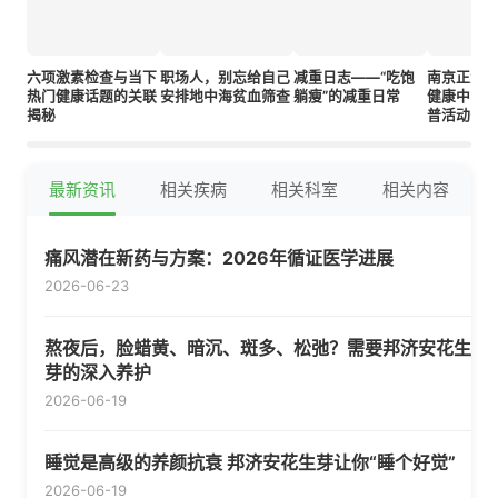
六项激素检查与当下
职场人，别忘给自己
减重日志——“吃饱
南京正大天
热门健康话题的关联
安排地中海贫血筛查
躺瘦”的减重日常
健康中国行
揭秘
普活动安
满落幕
最新资讯
相关疾病
相关科室
相关内容
痛风潜在新药与方案：2026年循证医学进展
2026-06-23
熬夜后，脸蜡黄、暗沉、斑多、松弛？需要邦济安花生
芽的深入养护
2026-06-19
睡觉是高级的养颜抗衰 邦济安花生芽让你“睡个好觉”
2026-06-19