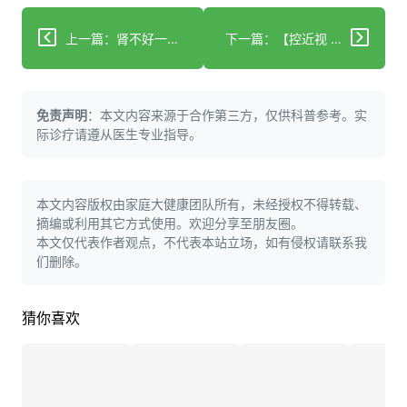
上一篇：肾不好一定要看，护肾的8条黄金法则
下一篇：【控近视 兴未来】长沙站热力启幕！多方合力共筑儿童“睛”彩视界
免责声明
：本文内容来源于合作第三方，仅供科普参考。实
际诊疗请遵从医生专业指导。
本文内容版权由家庭大健康团队所有，未经授权不得转载、
摘编或利用其它方式使用。欢迎分享至朋友圈。
本文仅代表作者观点，不代表本站立场，如有侵权请联系我
们删除。
猜你喜欢