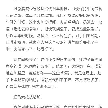
雌激素减少导致基础代谢率降低，即使保持相同饮食
和运动量，体重也容易增加。我们的身体就好比是火炉，
年轻的时候，这个火炉烧得旺，火苗呼呼的，扔进去一块
煤（吃进去的食物），很快就烧没了，变成热量散发掉。
所以您年轻时候，吃多点，也不容易胖。到了围绝经期，
雌激素撤退，就像有人把这个火炉的进气阀给关小了一
半。火苗变小了，烧得慢了。
现在问题来了：咱们还是按照老习惯，往炉子里扔同
样多的煤（吃同样的饭量）。结果呢？火炉烧不完，煤就
堆在炉膛里，变成积碳——这些“积碳”，就是您腰上、肚
子上堆起来的脂肪。这就是代谢率下降：不是您吃多了，
而是您身体的“火炉”烧不动了。
胰岛素抵抗增加：
身体对胰岛素的敏感性下降，血糖控制能力减弱，简