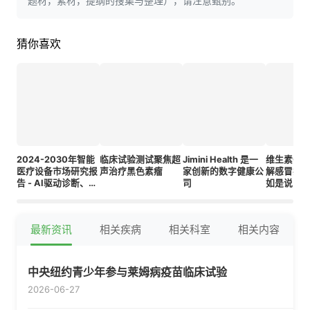
题材，素材，提纲的搜集与整理），请注意甄别。
猜你喜欢
2024-2030年智能
临床试验测试聚焦超
Jimini Health 是一
维生素C如
医疗设备市场研究报
声治疗黑色素瘤
家创新的数字健康公
解感冒症
告 - AI驱动诊断、自
司
如是说
我追踪和数字疗法的
需求增长带来市场机
遇
最新资讯
相关疾病
相关科室
相关内容
中央纽约青少年参与莱姆病疫苗临床试验
2026-06-27