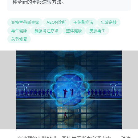
种全新的年龄逆转方法。
亚特兰蒂斯皇家
AEON诊所
干细胞疗法
年龄逆转
再生健康
静脉滴注疗法
整体健康
皮肤再生
关节修复