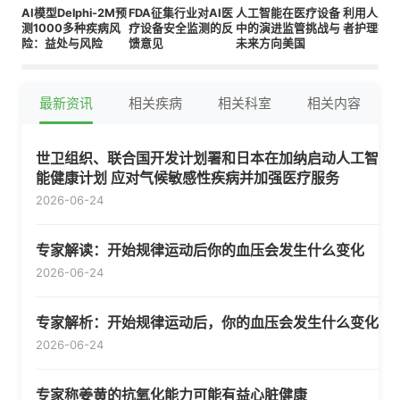
AI模型Delphi-2M预
FDA征集行业对AI医
人工智能在医疗设备
利用人工
测1000多种疾病风
疗设备安全监测的反
中的演进监管挑战与
者护理指
险：益处与风险
馈意见
未来方向美国
最新资讯
相关疾病
相关科室
相关内容
世卫组织、联合国开发计划署和日本在加纳启动人工智
能健康计划 应对气候敏感性疾病并加强医疗服务
2026-06-24
专家解读：开始规律运动后你的血压会发生什么变化
2026-06-24
专家解析：开始规律运动后，你的血压会发生什么变化
2026-06-24
专家称姜黄的抗氧化能力可能有益心脏健康