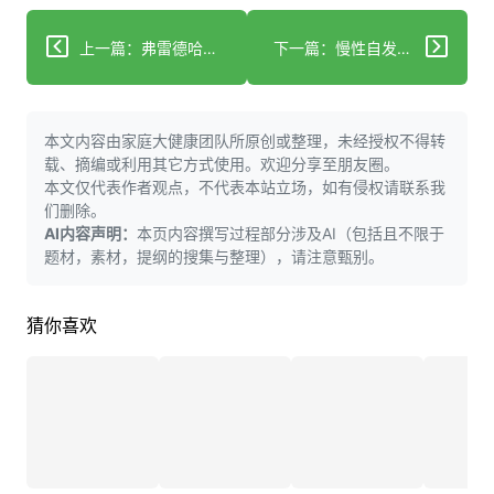
上一篇：弗雷德哈钦森癌症研究中心牵头新AI平台旨在加速癌症研究突破
下一篇：慢性自发性荨麻疹、白癜风与桥本甲状腺炎的共享免疫病理机制：氧化应激与维生素D的作用
本文内容由家庭大健康团队所原创或整理，未经授权不得转
载、摘编或利用其它方式使用。欢迎分享至朋友圈。
本文仅代表作者观点，不代表本站立场，如有侵权请联系我
们删除。
AI内容声明：
本页内容撰写过程部分涉及AI（包括且不限于
题材，素材，提纲的搜集与整理），请注意甄别。
猜你喜欢