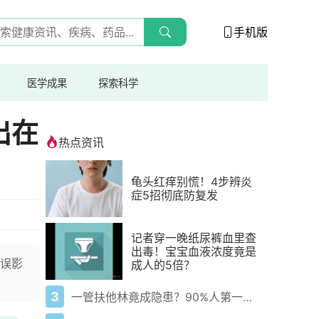
手机版
医学成果
探索科学
出在
热点资讯
龟头红痒别慌！4步辨炎
症5招彻底防复发
记者穿一晚纸尿裤血里查
出毒！宝宝血液浓度竟是
误影
成人的5倍？
3
一管扶他林竟成隐患？90%人第一步就错了！