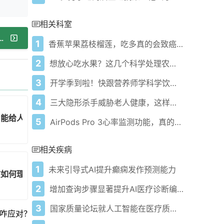
相关科室
腐，助力孩子营养吸收和健康发育！
1
香蕉苹果荔枝榴莲，吃多真的会致癌吗？
2
想放心吃水果？这几个科学处理农残的方法快收好！
3
开学季到啦！快跟营养师学科学饮食为学习助力！
4
三大隐形杀手威胁老人健康，这样做能老而不衰！
，能给人类带来啥启示？
5
AirPods Pro 3心率监测功能，真的靠谱吗？
相关疾病
1
未来引导式AI提升癫痫发作预测能力
该如何理性选择？
2
增加查询步骤显著提升AI医疗诊断编码准确性
3
国家质量论坛就人工智能在医疗质量测量报告公开征求意见
咋应对？