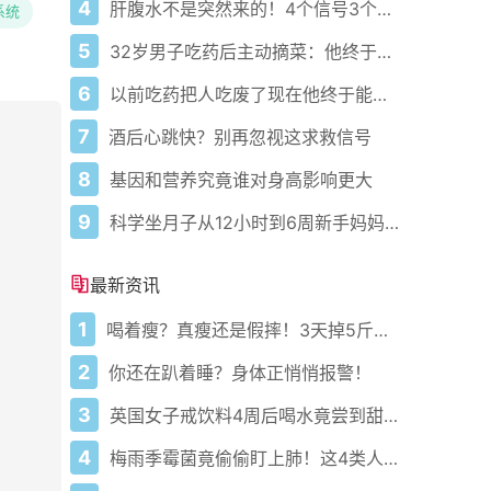
4
肝腹水不是突然来的！4个信号3个管理要点别等肚子鼓起来
系统
5
32岁男子吃药后主动摘菜：他终于活过来了？
6
以前吃药把人吃废了现在他终于能好起来了
7
酒后心跳快？别再忽视这求救信号
8
基因和营养究竟谁对身高影响更大
9
科学坐月子从12小时到6周新手妈妈必藏护理攻略
最新资讯
1
喝着瘦？真瘦还是假摔！3天掉5斤的小黄油美式正在偷偷毁掉你的代谢！
2
你还在趴着睡？身体正悄悄报警！
3
英国女子戒饮料4周后喝水竟尝到甜味？真相让人惊呆
4
梅雨季霉菌竟偷偷盯上肺！这4类人一咳嗽就危险