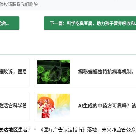
侵权请联系我们删除。
上一篇：14分钟、2小时、4分钟！触电抢救背后的生死时速！
下一篇：科学吃臭豆
器败诉，医患信任咋整？
揭秘蝙蝠独特抗病毒机制
激活它科学管理你的健康！
AI生成的中药方可靠吗？
欠发达地区患者？
《医疗广告认定指南》落地，未来咋监管公众