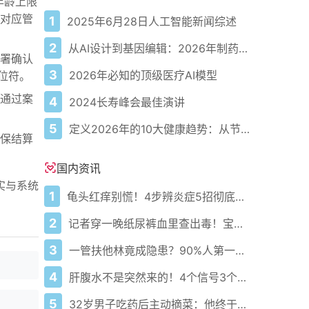
年龄上限
对应管
1
2025年6月28日人工智能新闻综述
2
从AI设计到基因编辑：2026年制药领域重大突破
署确认
3
2026年必知的顶级医疗AI模型
位符。
通过案
4
2024长寿峰会最佳演讲
5
定义2026年的10大健康趋势：从节律健康到冷热交替疗法
保结算
国内资讯
实与系统
1
龟头红痒别慌！4步辨炎症5招彻底防复发
2
记者穿一晚纸尿裤血里查出毒！宝宝血液浓度竟是成人的5倍？
3
一管扶他林竟成隐患？90%人第一步就错了！
4
肝腹水不是突然来的！4个信号3个管理要点别等肚子鼓起来
5
32岁男子吃药后主动摘菜：他终于活过来了？