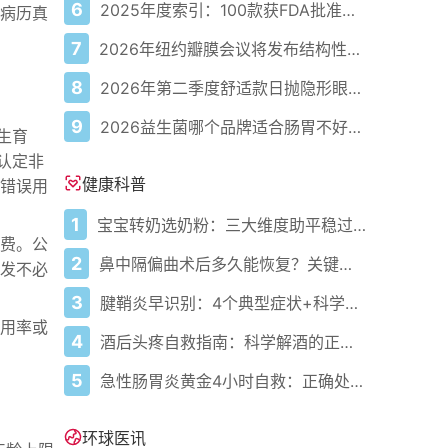
6
2025年度索引：100款获FDA批准的AI驱动医疗设备
病历真
7
2026年纽约瓣膜会议将发布结构性心脏病最新研究成果
8
2026年第二季度舒适款日抛隐形眼镜推荐，优瞳主打长效佩戴体验
9
2026益生菌哪个品牌适合肠胃不好的人，常年饱受肠胃病痛看过来，梳理实用十大品牌
生育
认定非
健康科普
错误用
1
宝宝转奶选奶粉：三大维度助平稳过渡
费。公
2
鼻中隔偏曲术后多久能恢复？关键看这几点
发不必
3
腱鞘炎早识别：4个典型症状+科学应对，避免关节卡壳
用率或
4
酒后头疼自救指南：科学解酒的正确打开方式
5
急性肠胃炎黄金4小时自救：正确处置与误区避坑关键
环球医讯