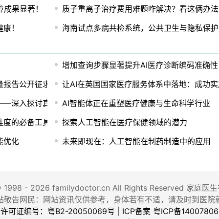
保障成果显著！
质子重离子治疗费用难题咋解决？看这俩办法
健康！
海南试点多病共检系统，公共卫生与隐私保护
增加查询步骤显著提升AI医疗诊断编码准确性
量报告公开征求意见
让AI在英国国家医疗服务体系中落地：成功
——深入探讨真实世界数据与证据
AI智能体正在重塑医疗健康与生命科学行业
准度的必备工具
探索人工智能在医疗保健领域的潜力
能优化
未来即现在：人工智能在制药制造中的应用
© 1998 - 2026 familydoctor.cn All Rights Reserved
站敬告网民：网站资讯仅供参考，身体若有不适，请及时到医院
许可证编号：粤B2-20050069号
|
ICP备案 粤ICP备14007806