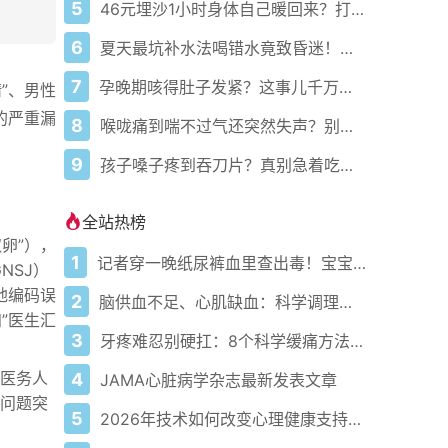
5
46元埋沙1小时身体自己暖回来？打工人悄悄试了真香
6
夏天最坑补水法喝错水竟致昏迷！医生紧急提醒别再信4升排毒
7
孕晚期咳得肚子发紧？这事儿千万别自己瞎用药！
”、男性
的严重漏
8
喉咙痛到喘不过气还突然失声？别急着吃药快看这3个救命信号！
9
孩子嗓子疼到吞刀片？真别急着吃药！医生说清啥时该用啥时别碰
全站热榜
卵”），
1
记者穿一晚纸尿裤血里查出毒！宝宝血液浓度竟是成人的5倍？
NSJ）
地编码误
2
脑供血不足、心肌缺血：科学调理全攻略
”医生汇
3
牙疼难忍别硬扛：8个科学缓痛方法收好
医务人
4
JAMA心脏病学杂志最新发表文章
问题突
5
2026年技术如何改变心理健康支持的获取方式