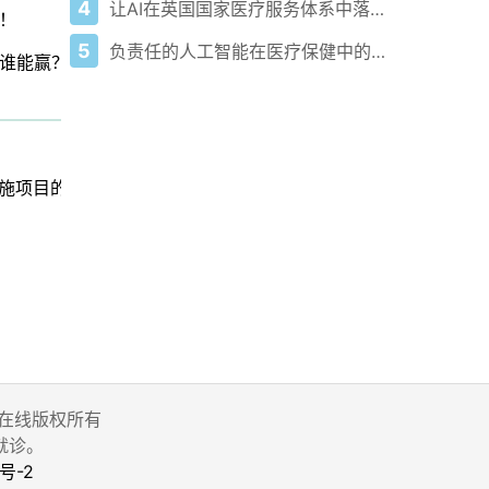
4
让AI在英国国家医疗服务体系中落地：成功实施项目的洞见
！
5
负责任的人工智能在医疗保健中的应用——深入探讨真实世界数据与证据
谁能赢？
实施项目的洞见
 家庭医生在线版权所有
就诊。
号-2