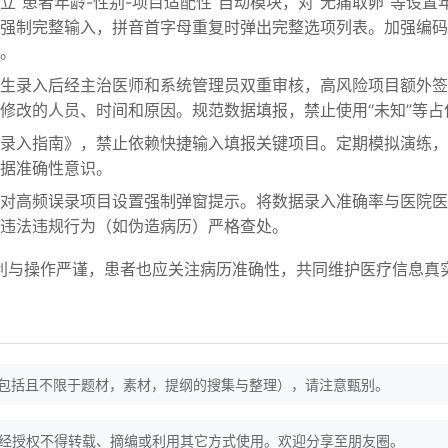
立“患者年龄-性别-项目适配性”自动模块，对“无痛取卵”等设置
强制完整输入，拼音首字母重复时弹出完整选项列表。加强编码
。
生录入后经主治医师和系统管理员双重审核，高风险项目额外签
修改的人员、时间和原因。规范数据填报，禁止使用“未知”等占
录入指南》，禁止依赖快捷输入填报关键项目。定期模拟演练，
据准确性意识。
对高频误录项目设置强制弹窗提示。将数据录入准确率与医院医
违法违规行为（如伪造病历）严格查处。
利与操作严谨，患者也应关注病历准确性，共同维护医疗信息真
（包括且不限于题材，素材，提纲的搜集与整理），请注意甄别。
经授权不得转载、摘编或利用其它方式使用。欢迎分享至朋友圈。