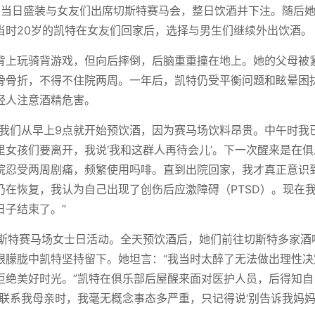
erch）当日盛装与女友们出席切斯特赛马会，整日饮酒并下注。随后
当时20岁的凯特在女友们回家后，选择与男生们继续外出饮酒。
背上玩骑背游戏，但向后摔倒，后脑重重撞在地上。她的父母被
骨骨折，不得不住院两周。一年后，凯特仍受平衡问题和眩晕困
轻人注意酒精危害。
“我们从早上9点就开始预饮酒，因为赛马场饮料昂贵。中午时我
女孩们要离开，我说‘我和这群人再待会儿’。下一次醒来是在俱
院忍受两周剧痛，频繁使用吗啡。直到出院回家，我才真正意识
在恢复，我认为自己出现了创伤后应激障碍（PTSD）。现在
日子结束了。”
加切斯特赛马场女士日活动。全天预饮酒后，她们前往切斯特多家酒
眼朦胧中凯特坚持留下。她坦言：“我当时太醉了无法做出理性决
拒绝美好时光。”凯特在俱乐部后屋醒来面对医护人员，后得知自
联系我母亲时，我毫无概念事态多严重，只记得说‘别告诉我妈妈’