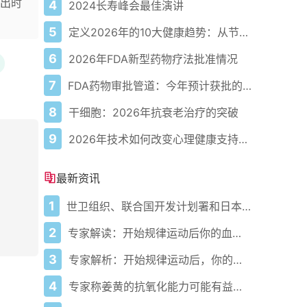
出时
4
2024长寿峰会最佳演讲
5
定义2026年的10大健康趋势：从节律健康到冷热交替疗法
6
2026年FDA新型药物疗法批准情况
7
FDA药物审批管道：今年预计获批的关键新疗法
8
干细胞：2026年抗衰老治疗的突破
9
2026年技术如何改变心理健康支持的获取方式
最新资讯
1
世卫组织、联合国开发计划署和日本在加纳启动人工智能健康计划 应对气候敏感性疾病并加强医疗服务
2
专家解读：开始规律运动后你的血压会发生什么变化
3
专家解析：开始规律运动后，你的血压会发生什么变化
4
专家称姜黄的抗氧化能力可能有益心脏健康