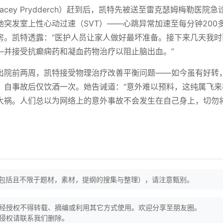
acey Prydderch）赶到后，凯特先被送至雷克瑟姆梅勒医院
突发室上性心动过速（SVT）——心跳异常加速至每分钟200
房。凯特透露：“医护人员让家人做好最坏准备。接下来几天我时
—并接受抗癫痫药和凝血药物治疗以阻止脑出血。”
出院前两周，凯特接受物理治疗改善平衡问题——如今虽有好转
，自事故后仅饮酒一次。她告诫道：“意外难以预料，这纯属飞来
大祸。人们总以为网络上的意外事故不会发生在自己身上，切勿
（包括且不限于题材，素材，提纲的搜集与整理），请注意甄别。
经授权不得转载、摘编或利用其它方式使用。欢迎分享至朋友圈。
侵权请联系我们删除。