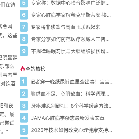
5
专家称：数据中心噪音影响广泛健康问题
她们在镇
6
专家心脏病学家解释克里斯蒂安·埃里克森为丹麦队晕倒的原因
7
紧急叫
专家将非碘盐与高血压联系起来
扰，这些
8
专家分享如何防范医疗领域人工智能的负面影响
9
不规律睡眠习惯与大脑组织损伤增加相关
已明显醉
乐部医
全站热榜
到事态严
1
记者穿一晚纸尿裤血里查出毒！宝宝血液浓度竟是成人的5倍？
我对饮酒
2
脑供血不足、心肌缺血：科学调理全攻略
3
吧和夜
牙疼难忍别硬扛：8个科学缓痛方法收好
定。最
4
JAMA心脏病学杂志最新发表文章
己尝试
5
2026年技术如何改变心理健康支持的获取方式
。”