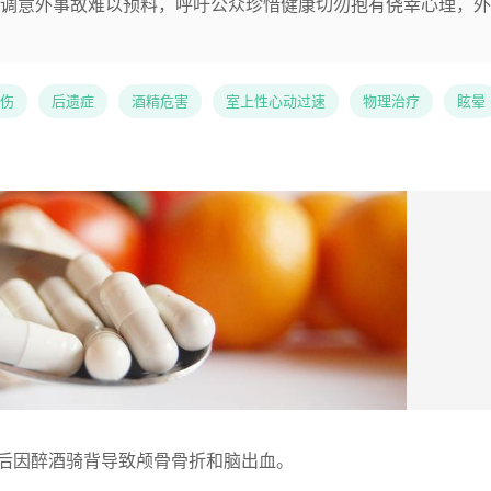
调意外事故难以预料，呼吁公众珍惜健康切勿抱有侥幸心理，外
伤
后遗症
酒精危害
室上性心动过速
物理治疗
眩晕
会后因醉酒骑背导致颅骨骨折和脑出血。