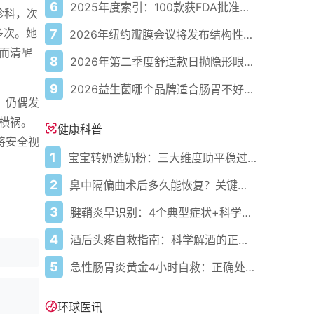
6
2025年度索引：100款获FDA批准的AI驱动医疗设备
急诊科，次
多次。她
7
2026年纽约瓣膜会议将发布结构性心脏病最新研究成果
而清醒
8
2026年第二季度舒适款日抛隐形眼镜推荐，优瞳主打长效佩戴体验
9
2026益生菌哪个品牌适合肠胃不好的人，常年饱受肠胃病痛看过来，梳理实用十大品牌
，仍偶发
横祸。
健康科普
将安全视
1
宝宝转奶选奶粉：三大维度助平稳过渡
2
鼻中隔偏曲术后多久能恢复？关键看这几点
3
腱鞘炎早识别：4个典型症状+科学应对，避免关节卡壳
4
酒后头疼自救指南：科学解酒的正确打开方式
5
急性肠胃炎黄金4小时自救：正确处置与误区避坑关键
环球医讯