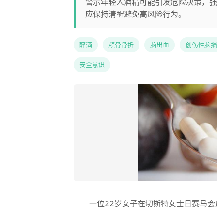
警示年轻人酒精可能引发危险决策，强
应保持清醒避免高风险行为。
醉酒
颅骨骨折
脑出血
创伤性脑损
安全意识
一位22岁女子在切斯特女士日赛马