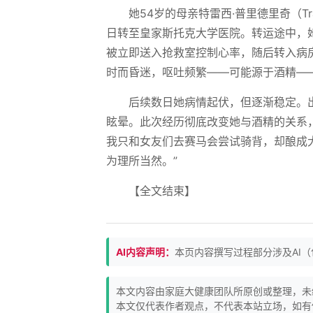
她54岁的母亲特雷西·普里德里奇（Tr
日转至皇家斯托克大学医院。转运途中，她
被立即送入抢救室控制心率，随后转入病
时而昏迷，呕吐频繁——可能源于酒精—
后续数日她病情起伏，但逐渐稳定。
眩晕。此次经历彻底改变她与酒精的关系
我只和女友们去赛马会尝试骑背，却酿成
为理所当然。”
【全文结束】
AI内容声明：
本页内容撰写过程部分涉及AI
本文内容由家庭大健康团队所原创或整理，未
本文仅代表作者观点，不代表本站立场，如有