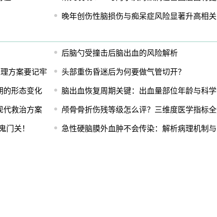
晚年创伤性脑损伤与痴呆症风险显著升高相关
后脑勺受撞击后脑出血的风险解析
处理方案要记牢
头部重伤昏迷后为何要做气管切开？
期的形态变化
脑出血恢复周期关键：出血量部位年龄与科学
现代救治方案
颅骨骨折伤残等级怎么评？三维度医学指标全
闯鬼门关！
急性硬脑膜外血肿不会传染：解析病理机制与