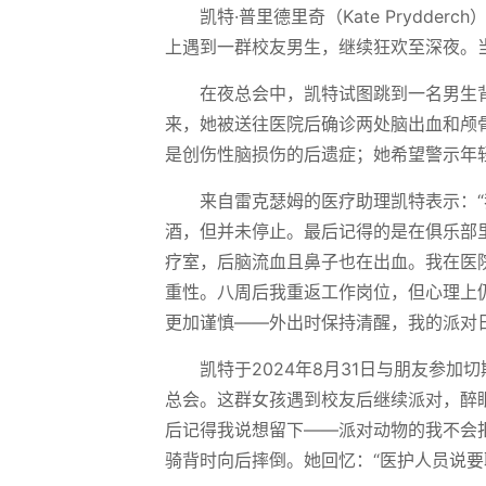
凯特·普里德里奇（Kate Prydd
上遇到一群校友男生，继续狂欢至深夜。
在夜总会中，凯特试图跳到一名男生
来，她被送往医院后确诊两处脑出血和颅
是创伤性脑损伤的后遗症；她希望警示年
来自雷克瑟姆的医疗助理凯特表示：
酒，但并未停止。最后记得的是在俱乐部里
疗室，后脑流血且鼻子也在出血。我在医
重性。八周后我重返工作岗位，但心理上仍
更加谨慎——外出时保持清醒，我的派对
凯特于2024年8月31日与朋友参
总会。这群女孩遇到校友后继续派对，醉
后记得我说想留下——派对动物的我不会
骑背时向后摔倒。她回忆：“医护人员说要