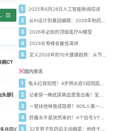
1
2025年6月28日人工智能新闻综述
脑内血管破裂）：症状、诊断与治疗
2
从AI设计到基因编辑：2026年制药领域重大突破
3
2026年必知的顶级医疗AI模型
4
2024长寿峰会最佳演讲
5
定义2026年的10大健康趋势：从节律健康到冷热交替疗法
病CTE的背后
国内资讯
1
龟头红痒别慌！4步辨炎症5招彻底防复发
2
由头部创伤引起
记者穿一晚纸尿裤血里查出毒！宝宝血液浓度竟是成人的5倍？
3
一管扶他林竟成隐患？90%人第一步就错了！
4
肝腹水不是突然来的！4个信号3个管理要点别等肚子鼓起来
5
32岁男子吃药后主动摘菜：他终于活过来了？
更多共同点