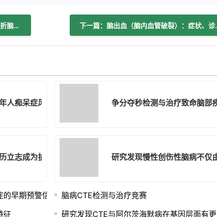
上一篇：醉酒后背人游戏导致女子颅骨骨折脑出血
下一篇：脑出血（
年人痴呆症风险显著升高相关
争分夺秒检测与治疗致命脑部疾
历立志成为护士
研究发现慢性创伤性脑病不仅
症的早期预警信号
脑病CTE检测与治疗竞赛
特征
研究发现CTE与阿尔茨海默病在基因层面有