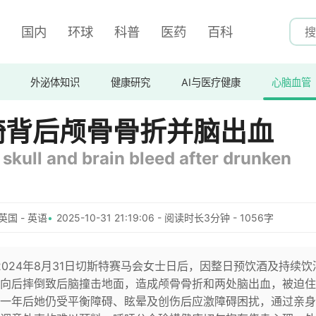
国内
环球
科普
医药
百科
外泌体知识
健康研究
AI与医疗健康
心脑血管
骑背后颅骨骨折并脑出血
skull and brain bleed after drunken
英国 - 英语
2025-10-31 21:19:06 - 阅读时长3分钟 - 1056字
2024年8月31日切斯特赛马会女士日后，因整日预饮酒及持续饮
向后摔倒致后脑撞击地面，造成颅骨骨折和两处脑出血，被迫住
一年后她仍受平衡障碍、眩晕及创伤后应激障碍困扰，通过亲身