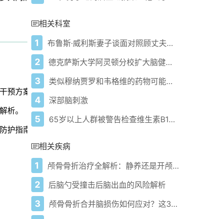
相关科室
1
布鲁斯·威利斯妻子谈面对照顾丈夫所受"评判"的看法
2
德克萨斯大学阿灵顿分校扩大脑健康研究范围
3
类似穆纳贾罗和韦格维的药物可能降低酒精的醉人效果
干预方案
4
深部脑刺激
解析。
5
65岁以上人群被警告检查维生素B12：低水平可能影响记忆和大脑健康
防护指南
相关疾病
1
颅骨骨折治疗全解析：静养还是开颅？
2
后脑勺受撞击后脑出血的风险解析
3
颅骨骨折合并脑损伤如何应对？这3种处理方案要记牢