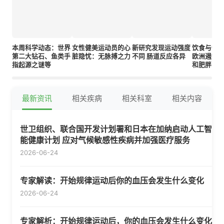
本周科学动态：世界
女性健美运动员的心
新研究发现运动强度
饮食与健
第二大钻石、鱼类手
脏隐忧：无脉搏之力
不同 肠道反应各异
欧洲遏制
指起源之谜等
和肥胖的
最新资讯
相关疾病
相关科室
相关内容
世卫组织、联合国开发计划署和日本在加纳启动人工智
能健康计划 应对气候敏感性疾病并加强医疗服务
2026-06-24
专家解读：开始规律运动后你的血压会发生什么变化
2026-06-24
专家解析：开始规律运动后，你的血压会发生什么变化