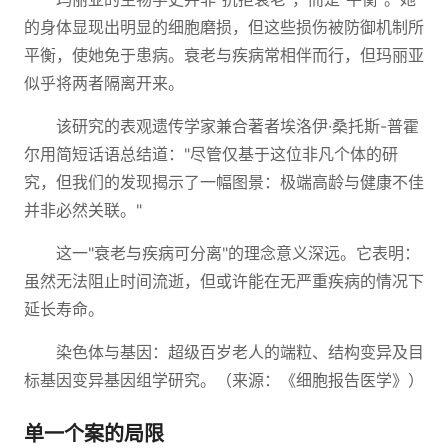
的身体显现出明显的细胞磨损，但这些损伤被防御机制所
平衡，使她免于患病。衰老与疾病常相伴而行，但玛丽亚
似乎将两者隔离开来。
该研究的表观遗传学家兼合著者埃洛伊·桑托斯-普霍
尔用简短话语总结道："尽管仅基于这位非凡个体的研
究，但我们的发现揭示了一幅图景：极端高龄与健康不佳
并非必然关联。"
这一"衰老与疾病可分离"的理念意义深远。它表明：
虽然无法阻止时间流逝，但或许能在无严重疾病的情况下
延长寿命。
染色体与基因：超级百岁老人的端粒、结构变异及目
标基因变异基因组学研究。（来源：《细胞报告医学》）
单一个案的局限