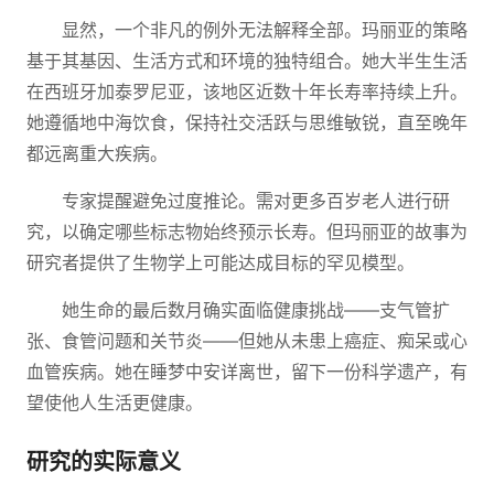
显然，一个非凡的例外无法解释全部。玛丽亚的策略
基于其基因、生活方式和环境的独特组合。她大半生生活
在西班牙加泰罗尼亚，该地区近数十年长寿率持续上升。
她遵循地中海饮食，保持社交活跃与思维敏锐，直至晚年
都远离重大疾病。
专家提醒避免过度推论。需对更多百岁老人进行研
究，以确定哪些标志物始终预示长寿。但玛丽亚的故事为
研究者提供了生物学上可能达成目标的罕见模型。
她生命的最后数月确实面临健康挑战——支气管扩
张、食管问题和关节炎——但她从未患上癌症、痴呆或心
血管疾病。她在睡梦中安详离世，留下一份科学遗产，有
望使他人生活更健康。
研究的实际意义