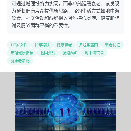
可通过增强抵抗力实现，而非单纯延缓衰老。该发现
为延长健康寿命提供新思路，强调生活方式如地中海
饮食、社交活动和酸奶摄入对维持低炎症、健康脂代
谢及肠道菌群平衡的重要性。
117岁女性
长寿秘诀
健康衰老
多组学蓝图
衰老特征
年轻健康指标
基因变异
肠道菌群
地中海饮食
健康老龄化