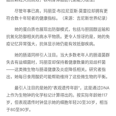
尽管年事已高，玛丽亚·布拉尼亚斯·莫雷拉却拥有更
符合数十年轻者的健康指标。（来源：吉尼斯世界纪录）
她的蛋白质也展现出防御模式，包括与胆固醇运输和
抗氧化防御相关的高水平物质。更令人惊讶的是，她的免
疫记忆异常强大，抗体显示她仍能有效抵御疾病。
她的肠道同样引人注目。当大多数老年人的肠道菌群
失去有益细菌时，玛丽亚却保持着健康数量的双歧杆菌
——这类微生物与肠道健康及炎症降低相关。研究者指
出，她每日食用酸奶可能帮助维持了这些微生物的平衡。
最引人注目的是她的"表观遗传年龄"，这是通过DNA
上作为生物钟的化学标记计算得出的。按实际年龄她117
岁，但表观遗传时钟显示她的细胞年轻20至30岁，相当
于80至90岁。