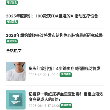
环球医讯
2025年度索引：100款获FDA批准的AI驱动医疗设备
环球医讯
2026年纽约瓣膜会议将发布结构性心脏病最新研究成果
环球医讯
全站热文
龟头红痒别慌！4步辨炎症5招彻底防复发
2025-12-02 11:00:01
国内健康
记者穿一晚纸尿裤血里查出毒！宝宝血液浓
度竟是成人的5倍？
2026-06-18 17:21:09
国内健康