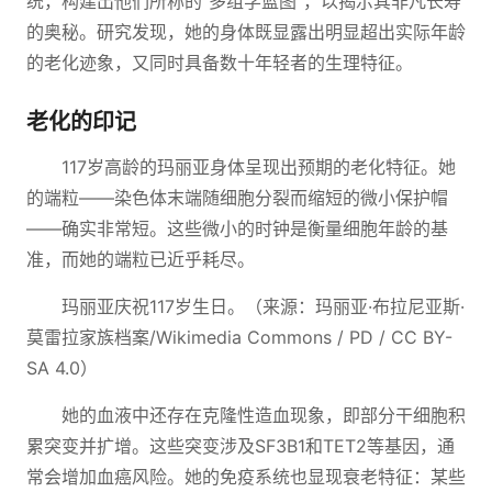
统，构建出他们所称的"多组学蓝图"，以揭示其非凡长寿
的奥秘。研究发现，她的身体既显露出明显超出实际年龄
的老化迹象，又同时具备数十年轻者的生理特征。
老化的印记
117岁高龄的玛丽亚身体呈现出预期的老化特征。她
的端粒——染色体末端随细胞分裂而缩短的微小保护帽
——确实非常短。这些微小的时钟是衡量细胞年龄的基
准，而她的端粒已近乎耗尽。
玛丽亚庆祝117岁生日。（来源：玛丽亚·布拉尼亚斯·
莫雷拉家族档案/Wikimedia Commons / PD / CC BY-
SA 4.0）
她的血液中还存在克隆性造血现象，即部分干细胞积
累突变并扩增。这些突变涉及SF3B1和TET2等基因，通
常会增加血癌风险。她的免疫系统也显现衰老特征：某些