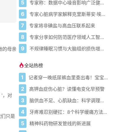
5
专家称：数据中心噪音影响广泛健康问题
6
专家心脏病学家解释克里斯蒂安·埃里克森为丹麦队晕倒的原因
7
专家将非碘盐与高血压联系起来
8
专家分享如何防范医疗领域人工智能的负面影响
9
不规律睡眠习惯与大脑组织损伤增加相关
，她的母亲
全站热榜
1
记者穿一晚纸尿裤血里查出毒！宝宝血液浓度竟是成人的5倍？
2
高钾血症伤心脏？读懂电变化早预警
？'，对
3
脑供血不足、心肌缺血：科学调理全攻略
4
牙疼难忍别硬扛：8个科学缓痛方法收好
我们只是
5
精神科药物研发管线的新进展