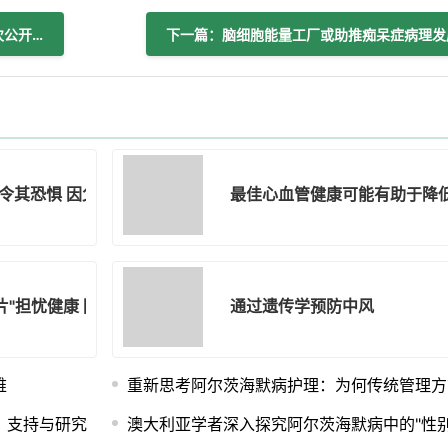
上一篇：布鲁斯·威利斯自痴呆诊断后首次公开露面行走
下一篇：脑细胞能量工厂或助推痴呆症病理发
令其恐惧 因父亲死于阿尔茨海默病
最佳心血管健康可能有助于降
片"担忧健康 阿尔茨海默病家族史令她恐惧未来
通过遗传学预防中风
难
重新思考阿尔茨海默病护理：为何传统管理方
、支持与研究
澳大利亚学者深入探究阿尔茨海默病中的"性别