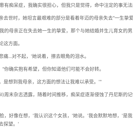
都患有痴呆症，我确实很担心，但我只是觉得，命中注定的事无法
父亲去世时，她坦言最艰难的部分是看着年迈的母亲失去"一生挚爱
但我的母亲正在失去她一生的挚爱，那个与她结婚并生儿育女的男
论这方面。
痛...对不起，'她说着，擦去眼角的泪水。
："你确实抱有希望，但你知道他们可能不会好转。
。是想到我母亲，这方面的想法让我难以承受。'"
 Mail)周末杂志透露，随着时间推移，痴呆症逐渐侵蚀了丹尼斯的
脸，好像在想，'我认识这个女孩，'她说。'我会默默地想，'是
去探望。'