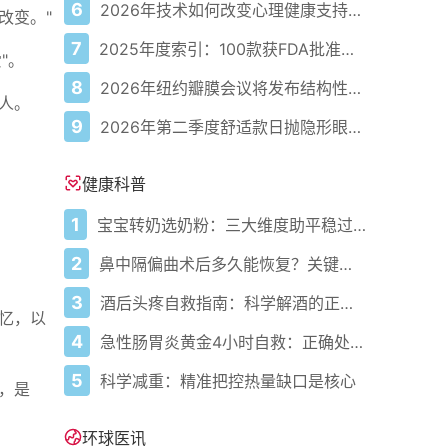
6
2026年技术如何改变心理健康支持的获取方式
改变。"
7
2025年度索引：100款获FDA批准的AI驱动医疗设备
"。
8
2026年纽约瓣膜会议将发布结构性心脏病最新研究成果
人。
9
2026年第二季度舒适款日抛隐形眼镜推荐，优瞳主打长效佩戴体验
健康科普
1
宝宝转奶选奶粉：三大维度助平稳过渡
2
鼻中隔偏曲术后多久能恢复？关键看这几点
3
酒后头疼自救指南：科学解酒的正确打开方式
记忆，以
4
急性肠胃炎黄金4小时自救：正确处置与误区避坑关键
5
科学减重：精准把控热量缺口是核心
我，是
环球医讯