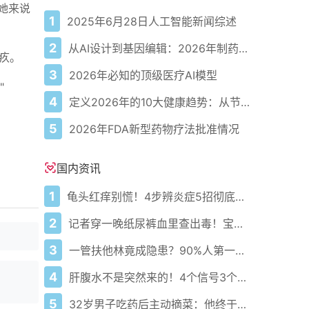
她来说
1
2025年6月28日人工智能新闻综述
2
从AI设计到基因编辑：2026年制药领域重大突破
疚。
3
2026年必知的顶级医疗AI模型
"
4
定义2026年的10大健康趋势：从节律健康到冷热交替疗法
5
2026年FDA新型药物疗法批准情况
国内资讯
1
龟头红痒别慌！4步辨炎症5招彻底防复发
2
记者穿一晚纸尿裤血里查出毒！宝宝血液浓度竟是成人的5倍？
3
一管扶他林竟成隐患？90%人第一步就错了！
4
肝腹水不是突然来的！4个信号3个管理要点别等肚子鼓起来
5
32岁男子吃药后主动摘菜：他终于活过来了？