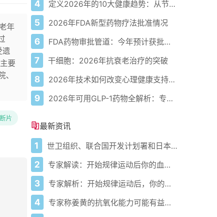
4
定义2026年的10大健康趋势：从节律健康到冷热交替疗法
5
2026年FDA新型药物疗法批准情况
老年
过
6
FDA药物审批管道：今年预计获批的关键新疗法
受遗
7
干细胞：2026年抗衰老治疗的突破
主要
院、
8
2026年技术如何改变心理健康支持的获取方式
9
2026年可用GLP-1药物全解析：专家指南
断片
最新资讯
1
世卫组织、联合国开发计划署和日本在加纳启动人工智能健康计划 应对气候敏感性疾病并加强医疗服务
2
专家解读：开始规律运动后你的血压会发生什么变化
3
专家解析：开始规律运动后，你的血压会发生什么变化
4
专家称姜黄的抗氧化能力可能有益心脏健康