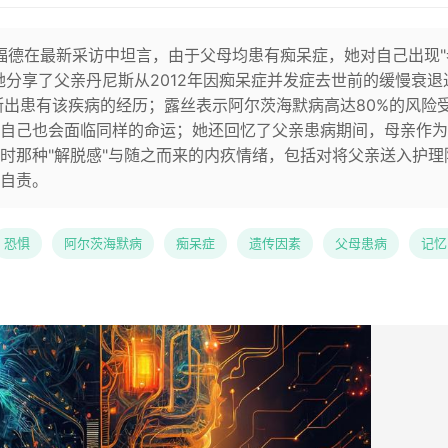
斯福德在最新采访中坦言，由于父母均患有痴呆症，她对自己出现"
她分享了父亲丹尼斯从2012年因痴呆症并发症去世前的缓慢衰退
断出患有该疾病的经历；露丝表示阿尔茨海默病高达80%的风险
自己也会面临同样的命运；她还回忆了父亲患病期间，母亲作为
时那种"解脱感"与随之而来的内疚情绪，包括对将父亲送入护理
自责。
恐惧
阿尔茨海默病
痴呆症
遗传因素
父母患病
记忆