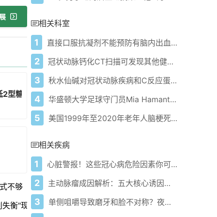
展
相关科室
1
直接口服抗凝剂不能预防有脑内出血病史的心房颤动患者发生中风：随机对照试验的荟萃分析
2
冠状动脉钙化CT扫描可发现其他健康风险
3
秋水仙碱对冠状动脉疾病和C反应蛋白升高患者心血管结局的影响
低2型糖尿病成人患痴呆症的风险
4
华盛顿大学足球守门员Mia Hamant因罕见侵袭性肾癌去世，年仅21岁
5
美国1999年至2020年老年人脑梗死死亡率趋势研究
相关疾病
1
心脏警报！这些冠心病危险因素你可能每天都在接触
2
主动脉瘤成因解析：五大核心诱因与预防指南
式不够
3
单侧咀嚼导致磨牙和脸不对称？夜磨牙症防治攻略来了！
失衡"现象