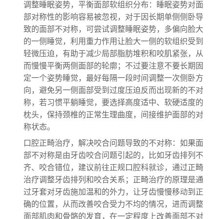
调整睡眠姿势，平衡面部软组织分布：睡眠姿势对面
部对称性的影响容易被忽视，对于因长期单侧侧卧导
致的面部不对称，可尝试调整睡眠姿势，多偏向脸大
的一侧睡觉，利用重力作用让脸大一侧的软组织受到
轻微压迫，有助于减少局部脂肪堆积和咬肌紧张，从
而慢慢平衡两侧面部的轮廓；不过要注意不要长期固
定一个姿势睡觉，最好每隔一段时间调整一次侧卧方
向，避免另一侧面部受到过度压迫反而出现新的不对
称，若习惯平躺睡觉，要选择高度适中、软硬适度的
枕头，保持颈椎的正常生理曲度，间接维护面部的对
称状态。
口腔正畸治疗，解决咬合问题导致的不对称：如果面
部不对称是由牙齿咬合问题引起的，比如牙齿排列不
齐、咬合错位，建议前往正规口腔科就诊，通过正畸
治疗调整牙齿排列和咬合关系；正畸治疗的原理是通
过牙套对牙齿施加温和的外力，让牙齿慢慢移动到正
确的位置，从而改善咬合受力不均的情况，进而调整
面部肌肉和骨骼的发育，在一定程度上改善面部不对