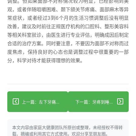
调整。但如果面部不对称情况较为明显，已经影响到美
观，或者伴随咀嚼困难、颞下颌关节疼痛、面部麻木等异
常症状，或者经过3到6个月的生活习惯调整后没有明显
改善，建议及时前往正规医疗机构的口腔科、整形美容科
等相关科室就诊，由医生进行专业评估，明确成因后制定
合适的治疗方案。同时要注意，不要因为面部不对称而过
度焦虑，保持良好的心态也是调整过程中很重要的一部
分，科学对待才能获得理想的效果。
上一篇：左下牙痛连带头耳痛？警惕牙髓炎作祟
下一篇：牙疼到睡不着？当心这颗“定时炸弹”在作怪！
本文内容由家庭大健康团队所原创或整理，未经授权不得转
载、摘编或利用其它方式使用。欢迎分享至朋友圈。