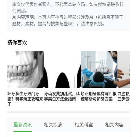
本文仅代表作者观点，不代表本站立场，如有侵权请联系我
们删除。
AI内容声明：
本页内容撰写过程部分涉及AI（包括且不限于
题材，素材，提纲的搜集与整理），请注意甄别。
猜你喜欢
坏牙多生牙致门牙
牙齿发黄别乱试，科
矫正期牙黑有洞？根
口腔黏膜
歪？科学矫正攻略来
学美白方法全指南
源解析与护牙方案
三步促修
了
最新资讯
相关疾病
相关科室
相关内容