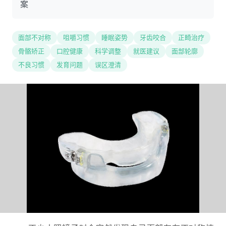
案
面部不对称
咀嚼习惯
睡眠姿势
牙齿咬合
正畸治疗
骨骼矫正
口腔健康
科学调整
就医建议
面部轮廓
不良习惯
发育问题
误区澄清