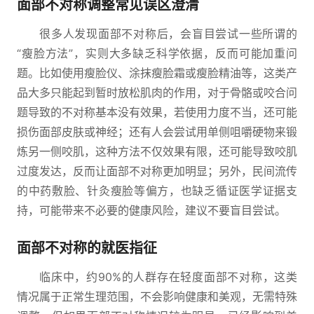
面部不对称调整常见误区澄清
很多人发现面部不对称后，会盲目尝试一些所谓的
“瘦脸方法”，实则大多缺乏科学依据，反而可能加重问
题。比如使用瘦脸仪、涂抹瘦脸霜或瘦脸精油等，这类产
品大多只能起到暂时放松肌肉的作用，对于骨骼或咬合问
题导致的不对称基本没有效果，若使用力度不当，还可能
损伤面部皮肤或神经；还有人会尝试用单侧咀嚼硬物来锻
炼另一侧咬肌，这种方法不仅效果有限，还可能导致咬肌
过度发达，反而让面部不对称更加明显；另外，民间流传
的中药敷脸、针灸瘦脸等偏方，也缺乏循证医学证据支
持，可能带来不必要的健康风险，建议不要盲目尝试。
面部不对称的就医指征
临床中，约90%的人群存在轻度面部不对称，这类
情况属于正常生理范围，不会影响健康和美观，无需特殊