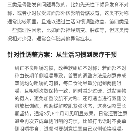
三类是骨骼发育问题导致的，比如先天性下颌骨发育不对
称，或者小时候受过面部外伤影响骨骼发育，这类不对称
通常比较明显，且难以通过生活习惯调整改善。第四类是
一些病理性因素，比如面部神经病变、肿瘤等，但这类情
况相对少见，通常会伴随其他异常症状。
针对性调整方案：从生活习惯到医疗干预
纠正不良咀嚼习惯，改善软组织不对称：若面部不对
称由长期单侧咀嚼导致，首要的调整方法是刻意养成
双侧均匀咀嚼的习惯，每口食物尽量分配到两侧咀
嚼，且咀嚼次数保持一致，同时减少过硬、过黏食物
的摄入，避免加重咬肌不对称；还可适当进行双侧咬
肌放松训练，帮助缓解咬肌紧张状态，这类调整需长
期坚持，通常3到6个月可见明显效果，日常还要注意
避免再次养成单侧咀嚼的习惯，比如打电话时不要单
侧咀嚼零食，进餐时要刻意提醒自己双侧轮换咀嚼。