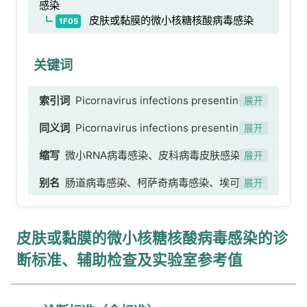
感染
皮肤或黏膜的微小核糖核酸病毒感染
1F05
关键词
索引词
Picornavirus infections presenting in
展开
the skin or mucous membranes
同义词
Picornavirus infections presenting in
展开
the skin、Picornavirus infections presenting
缩写
微小RNA病毒感染、皮科病毒皮肤感染、微
展开
in mucous membranes、Picornavirus
小核糖核酸病毒性皮肤病
别名
肠道病毒感染、柯萨奇病毒感染、埃可病毒
infections presenting in the skin [No
展开
感染、手足口病、肠病毒性发疹热、肠病毒性水疱
translation available]、Picornavirus infections
性口炎、肠病毒性疱疹性咽炎、微小RNA病毒性黏
presenting in mucous membranes [No
皮肤或黏膜的微小核糖核酸病毒感染的诊
膜感染、微小核糖核酸病毒性黏膜病变
translation available]
断标准、辅助检查及实验室参考值