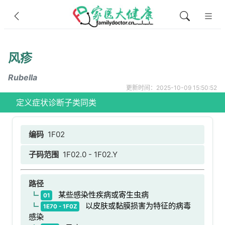
风疹
Rubella
更新时间：2025-10-09 15:50:52
定义
症状
诊断
子类
同类
编码
1F02
子码范围
1F02.0 - 1F02.Y
路径
某些感染性疾病或寄生虫病
01
以皮肤或黏膜损害为特征的病毒
1E70 - 1F0Z
感染