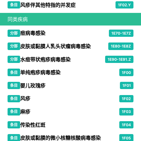
风疹伴其他特指的并发症
条目
1F02.Y
同类疾病
痘病毒感染
分部
1E70-1E7Z
皮肤或黏膜人乳头状瘤病毒感染
分部
1E80-1E8Z
水痘带状疱疹病毒感染
分部
1E90-1E91.Z
单纯疱疹病毒感染
条目
1F00
婴儿玫瑰疹
条目
1F01
风疹
条目
1F02
麻疹
条目
1F03
传染性红斑
条目
1F04
皮肤或黏膜的微小核糖核酸病毒感染
条目
1F05