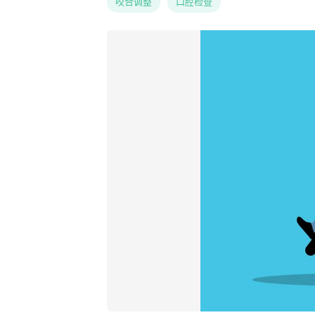
咬合调整
口腔检查