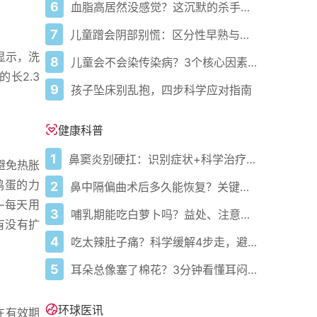
6
血脂高居然没感觉？这沉默的杀手正悄悄盯上你！
7
儿童蹭会阴部别慌：区分性早熟与擦腿综合征
显示，洗
8
儿童会不会染传染病？3个核心因素说了算
长2.3
9
孩子坠床别乱抱，四步科学应对指南
健康科普
1
鼻窦炎别硬扛：识别症状+科学治疗+避坑指南
避免热胀
鸡蛋的力
2
鼻中隔偏曲术后多久能恢复？关键看这几点
—每天用
3
哺乳期能吃白萝卜吗？益处、注意事项一次说清
有没有扩
4
吃太辣肚子痛？科学缓解4步走，避免“辣出胃炎”
5
耳朵总像塞了棉花？3分钟看懂耳闷的真相与自救指南
环球医讯
在有效期