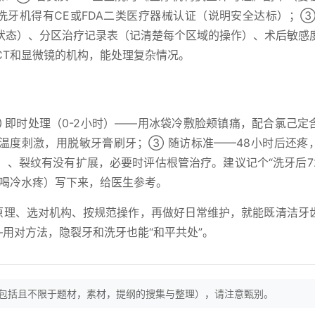
洗牙机得有CE或FDA二类医疗器械认证（说明安全达标）；③
状态）、分区治疗记录表（记清楚每个区域的操作）、术后敏感
CT和显微镜的机构，能处理复杂情况。
 即时处理（0-2小时）——用冰袋冷敷脸颊镇痛，配合氯己定
碰温度刺激，用脱敏牙膏刷牙；③ 随访标准——48小时后还疼
）、裂纹有没有扩展，必要时评估根管治疗。建议记个“洗牙后7
如喝冷水疼）写下来，给医生参考。
懂原理、选对机构、按规范操作，再做好日常维护，就能既清洁牙
—用对方法，隐裂牙和洗牙也能“和平共处”。
（包括且不限于题材，素材，提纲的搜集与整理），请注意甄别。