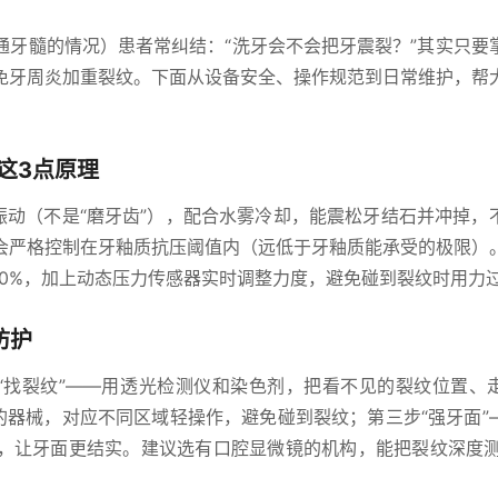
通牙髓的情况）患者常纠结：“洗牙会不会把牙震裂？”其实只要
免牙周炎加重裂纹。下面从设备安全、操作规范到日常维护，帮
这3点原理
高频振动（不是“磨牙齿”），配合水雾冷却，能震松牙结石并冲掉，
会严格控制在牙釉质抗压阈值内（远低于牙釉质能承受的极限）
40%，加上动态压力传感器实时调整力度，避免碰到裂纹时用力
防护
先“找裂纹”——用透光检测仪和染色剂，把看不见的裂纹位置、
的器械，对应不同区域轻操作，避免碰到裂纹；第三步“强牙面”
，让牙面更结实。建议选有口腔显微镜的机构，能把裂纹深度测到