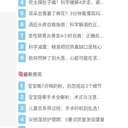
4
吃太辣肚子痛？科学缓解4步走，避免“辣出胃炎”
5
耳朵总像塞了棉花？3分钟看懂耳闷的真相与自救指南
6
酒后头疼自救指南：科学解酒的正确打开方式
7
急性肠胃炎黄金4小时自救：正确处置与误区避坑关键
8
科学减重：精准把控热量缺口是核心
9
脸突然肿了别大意，心脏可能在求救？
最新资讯
1
宝宝晚7点喝奶粉，别忽视这3个细节
2
宝宝隐睾手术全解析：术式与注意事项
3
儿童舌系带过短：手术时机别乱选！
4
尖锐湿疣护理期：5要点防复发促康复