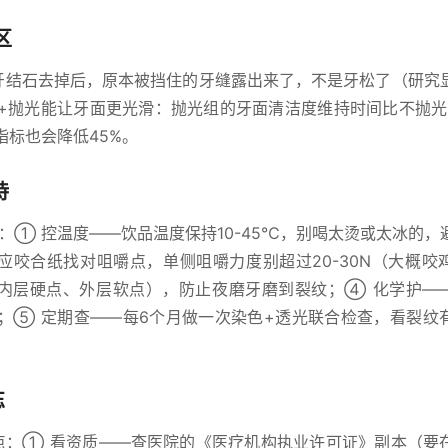
区
是牙结石去掉后，原本被挡住的牙缝露出来了，不是牙松了（研究
+抛光能让牙面更光滑：抛光组的牙面清洁度维持时间比不抛光的
指标也会降低45%。
持
护：① 控温度——饮品温度保持10-45℃，别喝太烫或太冰的，
应咬合纸找对咀嚼点，单侧咀嚼力度别超过20-30N（大概咬
内层硬点、外层软点），防止夜磨牙磨到裂纹；④ 化学护—
膏；⑤ 定期查——每6个月做一次染色+透光联合检查，看裂纹
忘
点：① 看资质——查医院的《医疗机构执业许可证》副本（要