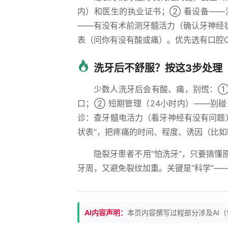
内）和医生的执业证书；② 看设备——
——有没有术前测牙髓活力（确认牙神经
表（问你有没有酸或痛）。优先选有口腔
洗牙后不舒服？按这3步处理
少数人洗牙后会有酸、痛，别慌：①
口；② 短期管理（24小时内）——别
诊：查牙髓电活力（看牙神经有没有问题
状表”，把疼痛的时间、程度、诱因（比
隐裂牙患者不用“怕洗牙”，只要搞
牙周，又避免裂纹加重。关键是“科学”—
AI内容声明：
本页内容撰写过程部分涉及AI