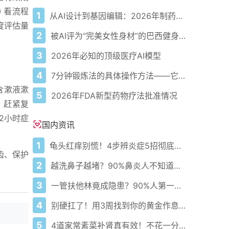
 看流程
1
从AI设计到基因编辑：2026年制药领域重大突破
度评估量
2
被AI评为“完美女性身材”的巴西健身模特
3
2026年必知的顶级医疗AI模型
4
7分钟锻炼法的具体操作方法——它确实有效，但有一个前提
含漱液漱
5
2026年FDA新型药物疗法批准情况
，赶紧复
2小时症
国内资讯
1
龟头红痒别慌！4步辨炎症5招彻底防复发
齿、保护
2
越洗鼻子越堵？90%鼻炎人不知道的洗鼻真相
3
一管扶他林竟成隐患？90%人第一步就错了！
4
别硬扛了！用3周找到你的黄金作息你的身体在等你
5
4道家常素菜补肾真有效！不花一分钱还比生蚝更温和