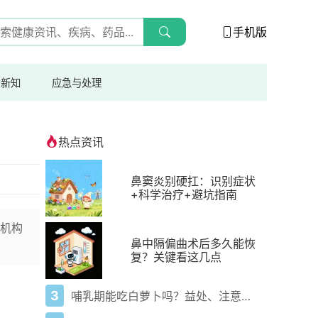
手机版
与新知
应急与处理
热点资讯
鼻窦炎别硬扛：识别症状
+科学治疗+避坑指南
机构
鼻中隔偏曲术后多久能恢
复？关键看这几点
3
哺乳期能吃白萝卜吗？益处、注意事项一次说清