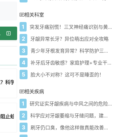
相关科室
1
突发牙痛别慌！三叉神经痛识别与黄金三小时止痛法
时间详解
2
牙龈异常长牙？异位萌出应对全攻略
3
青少年牙根发育异常？科学防护三步降低风险！
4
补牙后牙齿敏感？家庭护理+专业干预快速缓解
5
脸大小不对称？这可不是睡歪的！
氟？科学选择指南来了！
相关疾病
1
研究证实牙龈疾病与中风之间的危险联系
2
科学应对牙龈萎缩与牙缝问题，建议全周期管理！
动阻止蛀牙恶化成功率翻倍！
3
刷牙仍口臭，像他这样做真能改善吗？