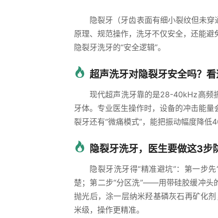
隐裂牙（牙齿表面有细小裂纹但未穿
原理、规范操作，洗牙不仅安全，还能避
隐裂牙洗牙的“安全逻辑”。
超声洗牙对隐裂牙安全吗？看
现代超声洗牙靠的是28-40kHz
牙体。专业医生操作时，设备的冲击能量
裂牙还有“微痛模式”，能把振动幅度降低
隐裂牙洗牙，医生要做这3步
隐裂牙洗牙得“精准避坑”：第一步
楚；第二步“分区洗”——用带硅胶缓冲头
抛光后，涂一层纳米羟基磷灰石再矿化剂
米级，操作更精准。