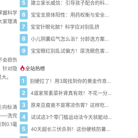
5
建立家长威信：引导孩子配合的科学育儿法
掌握科学
6
宝宝支原体阳性：用药权衡与安全应对指南
大家理清
7
宝宝针眼化脓？科学应对别乱挤
8
小儿阴囊疝气怎么治？分龄选方案更科学
9
宝宝眼红别乱试偏方！尿洗眼危害极大
不会损伤
全站热榜
。针对隐
过大。
1
别硬扛了！用3周找到你的黄金作息你的身体在等你
2
4道家常素菜补肾真有效！不花一分钱还比生蚝更温和
3
原来豆腐竟不是寒凉伤胃？这样吃才真香
走向标清
——洗完
4
试试这3个零门槛运动法今天就能动起来
0.1毫
5
40天超长三伏杀到！这份硬核防暑攻略让你稳过整个夏天