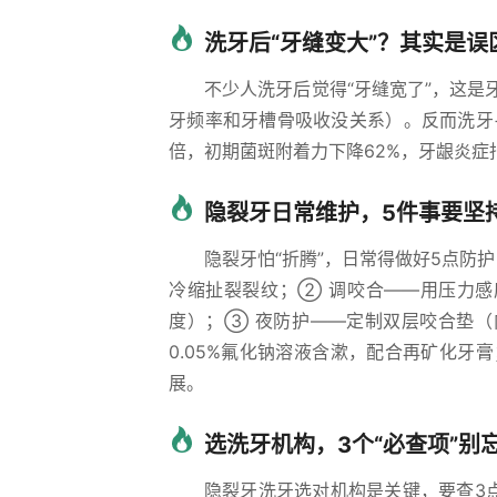
洗牙后“牙缝变大”？其实是误
不少人洗牙后觉得“牙缝宽了”，这
牙频率和牙槽骨吸收没关系）。反而洗牙
倍，初期菌斑附着力下降62%，牙龈炎症
隐裂牙日常维护，5件事要坚
隐裂牙怕“折腾”，日常得做好5点防
冷缩扯裂裂纹；② 调咬合——用压力感
度）；③ 夜防护——定制双层咬合垫（
0.05%氟化钠溶液含漱，配合再矿化牙
展。
选洗牙机构，3个“必查项”别
隐裂牙洗牙选对机构是关键，要查3