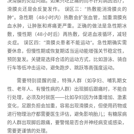
决滑膜的炎症问题。如果只吃止痛药而不针对病因治疗，
滑膜炎还是会反复发作。 误区三：“热敷能消滑膜炎的
肿”。急性期（48小时内）热敷会扩张血管，加重滑膜充
血水肿，让肿胀和疼痛更严重。正确的做法是急性期冰
敷，慢性期（48小时后）再热敷，促进血液循环，减轻
炎症。 误区四：“滑膜炎患者不能运动”。急性期确实需
要休息，但慢性期或恢复期适当运动能增强关节稳定性，
预防复发。关键是选择合适的运动方式，比如游泳、骑自
行车等低冲击运动，避免跑步、跳跃等高强度运动。
需要特别提醒的是，特殊人群（如孕妇、哺乳期女
性、老年人、有慢性病的人群）出现脚后跟痛时，不能自
行处理，必须及时就医——比如孕妇因为体重增加、激素
变化，足跟负担会加重，容易出现滑膜炎，但使用药物或
进行物理治疗都需要医生评估，避免影响胎儿；有糖尿病
的人群出现脚后跟痛，要警惕是否合并神经病变或感染，
需要更谨慎的处理。