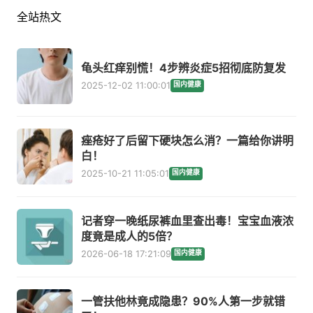
全站热文
龟头红痒别慌！4步辨炎症5招彻底防复发
2025-12-02 11:00:01
国内健康
痤疮好了后留下硬块怎么消？一篇给你讲明
白！
2025-10-21 11:05:01
国内健康
记者穿一晚纸尿裤血里查出毒！宝宝血液浓
度竟是成人的5倍？
2026-06-18 17:21:09
国内健康
一管扶他林竟成隐患？90%人第一步就错