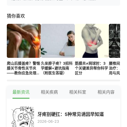
猜你喜欢
爬山后膝盖疼？警惕
久坐脖子疼？3招科
筋膜炎≠网球肘：3
腰椎间盘
膝关节骨性关节炎
学缓解+避坑指南
个关键差异帮你科学
治疗：止
——教你应急处理
（附医生答疑）
区分
用与风险
+日常保护
最新资讯
相关疾病
相关科室
相关内容
牙疼别硬扛：5种常见诱因早知道
2026-06-23