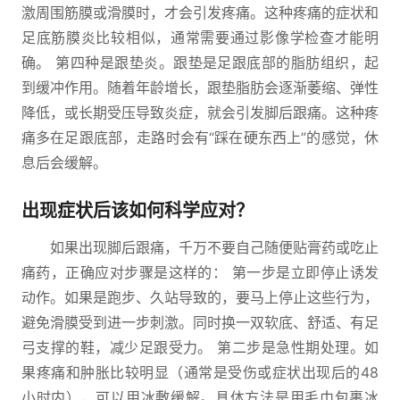
激周围筋膜或滑膜时，才会引发疼痛。这种疼痛的症状和
足底筋膜炎比较相似，通常需要通过影像学检查才能明
确。 第四种是跟垫炎。跟垫是足跟底部的脂肪组织，起
到缓冲作用。随着年龄增长，跟垫脂肪会逐渐萎缩、弹性
降低，或长期受压导致炎症，就会引发脚后跟痛。这种疼
痛多在足跟底部，走路时会有“踩在硬东西上”的感觉，休
息后会缓解。
出现症状后该如何科学应对？
如果出现脚后跟痛，千万不要自己随便贴膏药或吃止
痛药，正确应对步骤是这样的： 第一步是立即停止诱发
动作。如果是跑步、久站导致的，要马上停止这些行为，
避免滑膜受到进一步刺激。同时换一双软底、舒适、有足
弓支撑的鞋，减少足跟受力。 第二步是急性期处理。如
果疼痛和肿胀比较明显（通常是受伤或症状出现后的48
小时内），可以用冰敷缓解。具体方法是用毛巾包裹冰