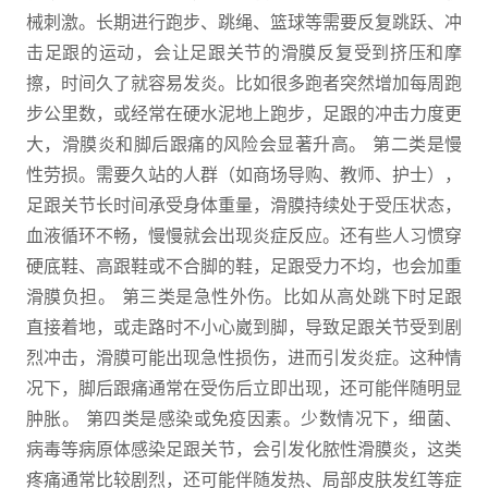
械刺激。长期进行跑步、跳绳、篮球等需要反复跳跃、冲
击足跟的运动，会让足跟关节的滑膜反复受到挤压和摩
擦，时间久了就容易发炎。比如很多跑者突然增加每周跑
步公里数，或经常在硬水泥地上跑步，足跟的冲击力度更
大，滑膜炎和脚后跟痛的风险会显著升高。 第二类是慢
性劳损。需要久站的人群（如商场导购、教师、护士），
足跟关节长时间承受身体重量，滑膜持续处于受压状态，
血液循环不畅，慢慢就会出现炎症反应。还有些人习惯穿
硬底鞋、高跟鞋或不合脚的鞋，足跟受力不均，也会加重
滑膜负担。 第三类是急性外伤。比如从高处跳下时足跟
直接着地，或走路时不小心崴到脚，导致足跟关节受到剧
烈冲击，滑膜可能出现急性损伤，进而引发炎症。这种情
况下，脚后跟痛通常在受伤后立即出现，还可能伴随明显
肿胀。 第四类是感染或免疫因素。少数情况下，细菌、
病毒等病原体感染足跟关节，会引发化脓性滑膜炎，这类
疼痛通常比较剧烈，还可能伴随发热、局部皮肤发红等症