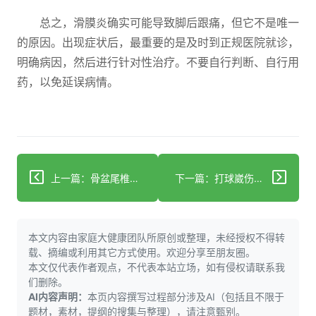
总之，滑膜炎确实可能导致脚后跟痛，但它不是唯一
的原因。出现症状后，最重要的是及时到正规医院就诊，
明确病因，然后进行针对性治疗。不要自行判断、自行用
药，以免延误病情。
上一篇：骨盆尾椎骨歪斜：识别信号+科学应对，远离疼痛困扰
下一篇：打球崴伤手腕？科学3步处理+避坑指南帮你快速恢复
本文内容由家庭大健康团队所原创或整理，未经授权不得转
载、摘编或利用其它方式使用。欢迎分享至朋友圈。
本文仅代表作者观点，不代表本站立场，如有侵权请联系我
们删除。
AI内容声明：
本页内容撰写过程部分涉及AI（包括且不限于
题材，素材，提纲的搜集与整理），请注意甄别。