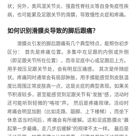
状；另外，类风湿关节炎、强直性脊柱炎等自身免疫性疾
病，也可能累及足跟关节的滑膜，导致慢性炎症和疼痛。
如何识别滑膜炎导致的脚后跟痛？
滑膜炎引发的脚后跟痛有几个典型特点，能帮你初步
区分： 首先是疼痛位置。多集中在足跟的内侧或外侧
（即足跟关节所在位置），而非足底中心或足跟后上方。
用手按压足跟关节处，会有明显压痛感。 其次是伴随症
状。疼痛同时通常会有局部肿胀，用手摸能感觉到皮肤温
度比周围正常皮肤高一点，这是炎症的典型表现。如果关
节积液较多，甚至能感觉到足跟关节有“发胀”感，活动时
还可能听到轻微的“咯吱”声。 然后是疼痛规律。活动时
疼痛会明显加剧（比如走路、踮脚、上下楼梯），而坐下
休息适当时间后，疼痛会有所缓解。这和足底筋膜炎“晨
起第一步最痛，走几步后缓解”的规律不太一样。 最后是