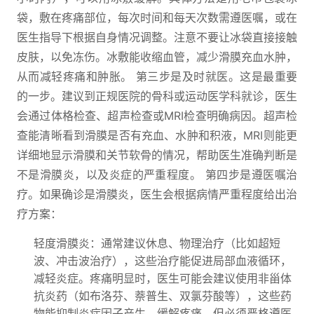
袋，敷在疼痛部位，每次时间和每天次数需遵医嘱，或在
医生指导下根据自身情况调整。注意不要让冰袋直接接触
皮肤，以免冻伤。冰敷能收缩血管，减少滑膜充血水肿，
从而减轻疼痛和肿胀。 第三步是及时就医。这是最重要
的一步。建议到正规医院的骨科或运动医学科就诊，医生
会通过体格检查、超声检查或MRI检查明确病因。超声检
查能清晰看到滑膜是否有充血、水肿和积液，MRI则能更
详细地显示滑膜和关节软骨的情况，帮助医生准确判断是
不是滑膜炎，以及炎症的严重程度。 第四步是遵医嘱治
疗。如果确诊是滑膜炎，医生会根据病情严重程度给出治
疗方案：
轻度滑膜炎：通常建议休息、物理治疗（比如超短
波、冲击波治疗），这些治疗能促进局部血液循环，
减轻炎症。疼痛明显时，医生可能会建议使用非甾体
抗炎药（如布洛芬、萘普生、双氯芬酸等），这些药
物能抑制炎症因子产生，缓解疼痛，但必须严格遵医