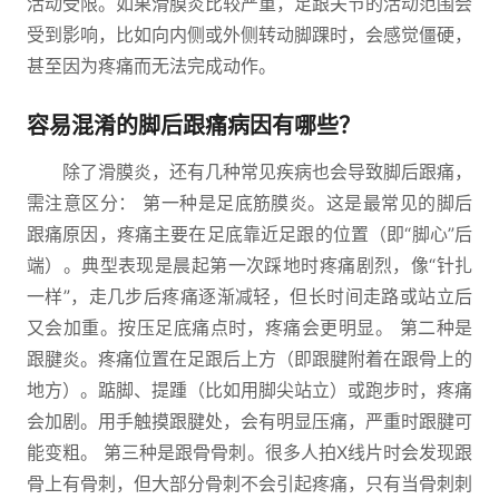
活动受限。如果滑膜炎比较严重，足跟关节的活动范围会
受到影响，比如向内侧或外侧转动脚踝时，会感觉僵硬，
甚至因为疼痛而无法完成动作。
容易混淆的脚后跟痛病因有哪些？
除了滑膜炎，还有几种常见疾病也会导致脚后跟痛，
需注意区分： 第一种是足底筋膜炎。这是最常见的脚后
跟痛原因，疼痛主要在足底靠近足跟的位置（即“脚心”后
端）。典型表现是晨起第一次踩地时疼痛剧烈，像“针扎
一样”，走几步后疼痛逐渐减轻，但长时间走路或站立后
又会加重。按压足底痛点时，疼痛会更明显。 第二种是
跟腱炎。疼痛位置在足跟后上方（即跟腱附着在跟骨上的
地方）。踮脚、提踵（比如用脚尖站立）或跑步时，疼痛
会加剧。用手触摸跟腱处，会有明显压痛，严重时跟腱可
能变粗。 第三种是跟骨骨刺。很多人拍X线片时会发现跟
骨上有骨刺，但大部分骨刺不会引起疼痛，只有当骨刺刺