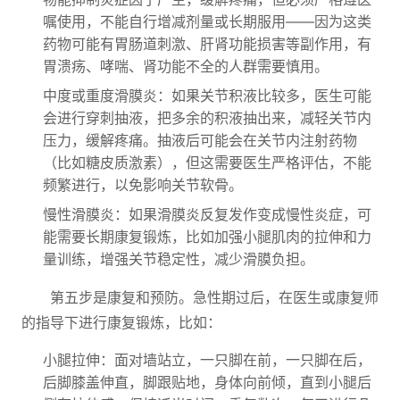
嘱使用，不能自行增减剂量或长期服用——因为这类
药物可能有胃肠道刺激、肝肾功能损害等副作用，有
胃溃疡、哮喘、肾功能不全的人群需要慎用。
中度或重度滑膜炎：如果关节积液比较多，医生可能
会进行穿刺抽液，把多余的积液抽出来，减轻关节内
压力，缓解疼痛。抽液后可能会在关节内注射药物
（比如糖皮质激素），但这需要医生严格评估，不能
频繁进行，以免影响关节软骨。
慢性滑膜炎：如果滑膜炎反复发作变成慢性炎症，可
能需要长期康复锻炼，比如加强小腿肌肉的拉伸和力
量训练，增强关节稳定性，减少滑膜负担。
第五步是康复和预防。急性期过后，在医生或康复师
的指导下进行康复锻炼，比如：
小腿拉伸：面对墙站立，一只脚在前，一只脚在后，
后脚膝盖伸直，脚跟贴地，身体向前倾，直到小腿后