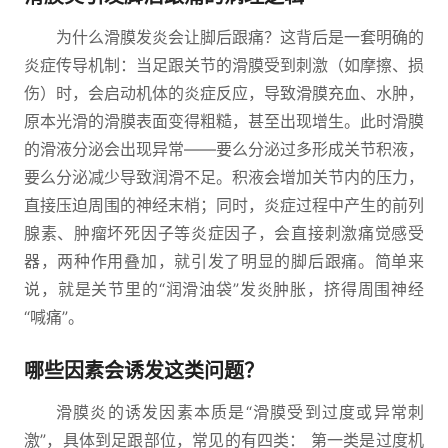
为什么滑膜发炎会让脚后跟痛？这背后是一套明确的
炎症传导机制：当足跟关节的滑膜受到刺激（如摩擦、损
伤）时，会启动机体的炎症反应，导致滑膜充血、水肿，
原本光滑的滑膜表面变得粗糙，甚至出现增生。此时滑膜
的滑液分泌会出现异常——要么分泌过多形成关节积液，
要么分泌减少导致润滑不足。积液会增加关节内的压力，
直接压迫周围的神经末梢；同时，炎症过程中产生的前列
腺素、肿瘤坏死因子等炎症因子，会直接刺激痛觉感受
器，两种作用叠加，就引发了明显的脚后跟痛。简单来
说，就是关节里的“润滑油袋”发炎肿胀，挤得周围神经
“喊痛”。
哪些因素会诱发这类问题？
滑膜炎的诱发因素本质是“滑膜受到过度或异常刺
激”，具体到足跟部位，常见的有四类： 第一类是过度机