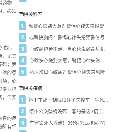
常药物，
用，必须
相关科室
1
频繁心慌别大意？警惕心律失常报警
2
心跳快胸闷？警惕心律失常预警信号
心脏病，
3
心绞痛拖延不治，当心诱发致命危机
者，尤其
4
心跳快心慌别大意，警惕心律失常信号
猝死；第
5
酒后次日心绞痛？警惕心律失常风险
不清的患
到场，心
相关疾病
过专业培
者，但实
1
她下车那一刻就顶住了失控车！生死一线救回昏迷司机
。
2
梧州公交坠桥没死？靠的是这3招自救+黄金一小时救命逻辑！
患者的症
3
车窗锁死人昏迷！3分钟怎么抢回命？
的所有细