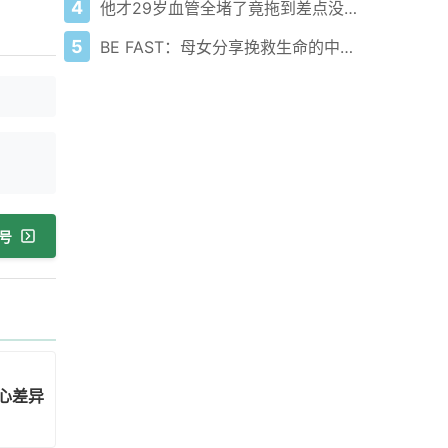
4
他才29岁血管全堵了竟拖到差点没命？
5
BE FAST：母女分享挽救生命的中风救治经历
号
心差异