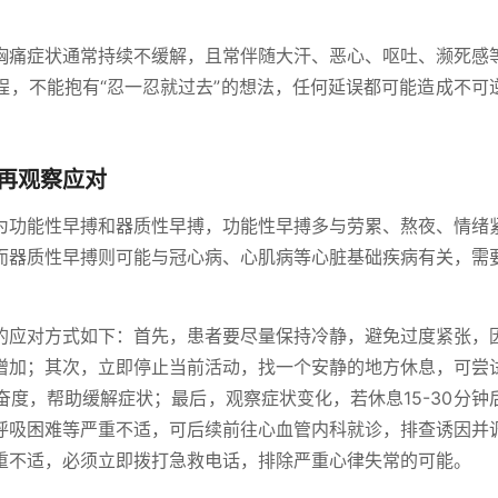
胸痛症状通常持续不缓解，且常伴随大汗、恶心、呕吐、濒死感
程，不能抱有“忍一忍就过去”的想法，任何延误都可能造成不可
再观察应对
为功能性早搏和器质性早搏，功能性早搏多与劳累、熬夜、情绪
而器质性早搏则可能与冠心病、心肌病等心脏基础疾病有关，需
的应对方式如下：首先，患者要尽量保持冷静，避免过度紧张，
增加；其次，立即停止当前活动，找一个安静的地方休息，可尝
度，帮助缓解症状；最后，观察症状变化，若休息15-30分钟
呼吸困难等严重不适，可后续前往心血管内科就诊，排查诱因并
重不适，必须立即拨打急救电话，排除严重心律失常的可能。