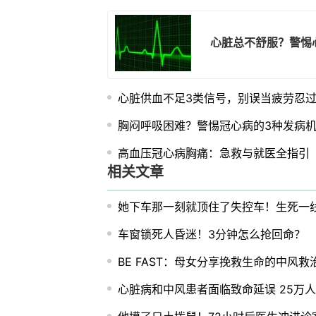
心脏总不舒服？警惕
心脏供血不足3类信号，别误当疲劳忍
胸闷呼吸困难？警惕冠心病的3种发病
高血压冠心病胸痛：急救与就医全指引
相关文章
她下车那一刻就顶住了失控车！生死一
车窗锁死人昏迷！3分钟怎么抢回命？
BE FAST：母女分享挽救生命的中风救
心脏病和中风患者面临致命延误 25万