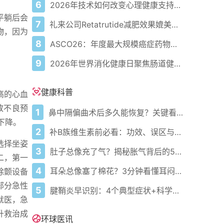
6
2026年技术如何改变心理健康支持的获取方式
平躺后会
7
礼来公司Retatrutide减肥效果媲美减肥手术
物，因为
8
ASCO26：年度最大规模癌症药物会议前值得关注的5项数据概览
。
9
2026年世界消化健康日聚焦肠道健康进展与疾病意识
健康科普
高的心血
致不良预
1
鼻中隔偏曲术后多久能恢复？关键看这几点
下降。
2
补B族维生素前必看：功效、误区与科学补充指南
选择坐姿
3
肚子总像充了气？揭秘胀气背后的5大元凶与自救指南
二，第一
4
耳朵总像塞了棉花？3分钟看懂耳闷的真相与自救指南
除颤设备
部分急性
5
腱鞘炎早识别：4个典型症状+科学应对，避免关节卡壳
就医，急
升救治成
环球医讯