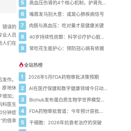
5
高血压伤肾的4个核心机制，护肾先控压
6
嘴唇发乌别大意：或是心肺疾病信号
7
肉肠与高血压：吃对量才是健康关键
，错误的
专业人员
8
40岁持续性房颤：科学诊疗护心脏健康
助人们在
9
常吃花生能护心：预防冠心病有依据
全站热榜
1
2026年5月FDA药物审批决策预期
后发作。
，原地休
2
AI在医疗保健和数字健康领域今日动态——2026年5月4日
步增加；
3
Biohub发布蛋白质生物学世界模型以应对疾病
内科医生
4
FDA药物审批管道：今年预计获批的关键新疗法
0分钟症
”的侥幸
5
干细胞：2026年抗衰老治疗的突破