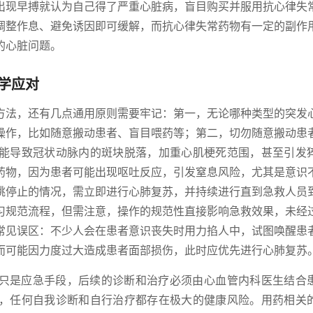
出现早搏就认为自己得了严重心脏病，盲目购买并服用抗心律失
调整作息、避免诱因即可缓解，而抗心律失常药物有一定的副作
的心脏问题。
学应对
方法，还有几点通用原则需要牢记：第一，无论哪种类型的突发
操作，比如随意搬动患者、盲目喂药等；第二，切勿随意搬动患
能导致冠状动脉内的斑块脱落，加重心肌梗死范围，甚至引发
药物，因为患者可能出现呕吐反应，引发窒息风险，尤其是意识
跳停止的情况，需立即进行心肺复苏，并持续进行直到急救人员
习规范流程，但需注意，操作的规范性直接影响急救效果，未经
常见误区：不少人会在患者意识丧失时用力掐人中，试图唤醒患
而可能因力度过大造成患者面部损伤，此时应优先进行心肺复苏
只是应急手段，后续的诊断和治疗必须由心血管内科医生结合
，任何自我诊断和自行治疗都存在极大的健康风险。用药相关