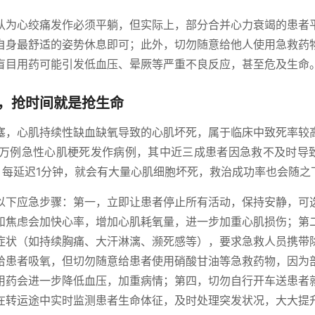
认为心绞痛发作必须平躺，但实际上，部分合并心力衰竭的患者
自身最舒适的姿势休息即可；此外，切勿随意给他人使用急救药
盲目用药可能引发低血压、晕厥等严重不良反应，甚至危及生命
，抢时间就是抢生命
塞，心肌持续性缺血缺氧导致的心肌坏死，属于临床中致死率较
万例急性心肌梗死发作病例，其中近三成患者因急救不及时导
，每延迟1分钟，就会有大量心肌细胞坏死，救治成功率也会随之
以下应急步骤：第一，立即让患者停止所有活动，保持安静，可
和焦虑会加快心率，增加心肌耗氧量，进一步加重心肌损伤；第
症状（如持续胸痛、大汗淋漓、濒死感等），要求急救人员携带
给患者吸氧，但切勿随意给患者使用硝酸甘油等急救药物，因为
用药会进一步降低血压，加重病情；第四，切勿自行开车送患者
在转运途中实时监测患者生命体征，及时处理突发状况，大大提