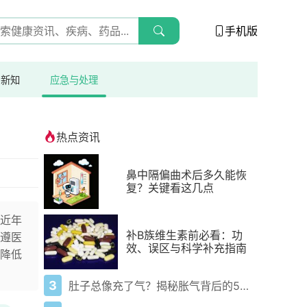
手机版
与新知
应急与处理
热点资讯
鼻中隔偏曲术后多久能恢
复？关键看这几点
近年
补B族维生素前必看：功
遵医
效、误区与科学补充指南
降低
3
肚子总像充了气？揭秘胀气背后的5大元凶与自救指南