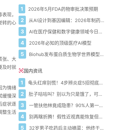
1
2026年5月FDA药物审批决策预期
等表现，
2
从AI设计到基因编辑：2026年制药领域重大突破
逆转的心
3
AI在医疗保健和数字健康领域今日动态——2026年5月4日
4
2026年必知的顶级医疗AI模型
5
Biohub发布蛋白质生物学世界模型以应对疾病
紧张、大
要及时就
国内资讯
1
龟头红痒别慌！4步辨炎症5招彻底防复发
因为情绪
2
肚子咕咕叫？别以为只是饿了，可能是身体在求救！
试缓慢深
后症状逐
3
一管扶他林竟成隐患？90%人第一步就错了！
调整生活
4
别再瞎折腾！假性近视真能恢复但只有黄金3个月
5
32岁男子吃药后主动摘菜：他终于活过来了？