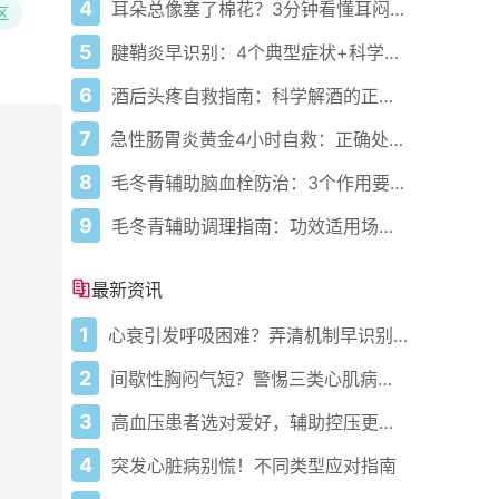
4
耳朵总像塞了棉花？3分钟看懂耳闷的真相与自救指南
区
5
腱鞘炎早识别：4个典型症状+科学应对，避免关节卡壳
6
酒后头疼自救指南：科学解酒的正确打开方式
7
急性肠胃炎黄金4小时自救：正确处置与误区避坑关键
8
毛冬青辅助脑血栓防治：3个作用要清楚，别乱用药
9
毛冬青辅助调理指南：功效适用场景与禁忌需牢记
最新资讯
1
心衰引发呼吸困难？弄清机制早识别警报
2
间歇性胸闷气短？警惕三类心肌病隐患
3
高血压患者选对爱好，辅助控压更轻松
4
突发心脏病别慌！不同类型应对指南