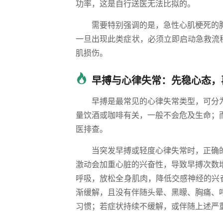
功率，这是自行送医无法比拟的。
需要特别强调的是，急性心肌梗死的
一旦出现此类症状，必须立即启动急救流
肌损伤。
早搏与心律失常：先稳心态，
早搏是最常见的心律失常类型，可分
量饮酒或咖啡有关，一般不会危及生命；
医排查。
当突发早搏或轻度心律失常时，正确
激动会加重心脏的兴奋性，导致早搏次数
呼吸，放松全身肌肉，降低交感神经的兴奋
渐缓解，且没有伴随头晕、黑矇、胸痛、
习惯；若症状持续不缓解，或伴随上述严