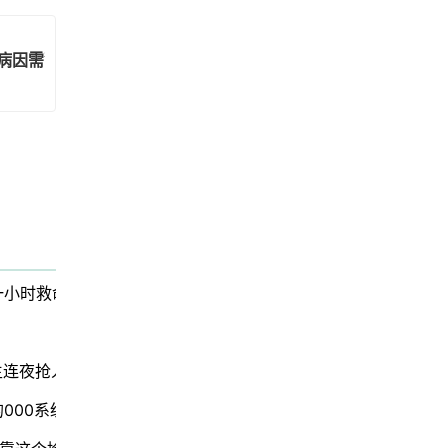
病因需警惕
一小时救命逻辑！
生连夜抢人
000系统未能发挥作用