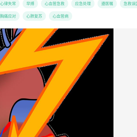
心律失常
早搏
心血管急救
应急处理
遵医嘱
急救误
胸痛应对
心肺复苏
心血管病