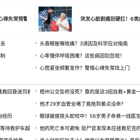
心律失常预警
突发心脏剧痛别硬扛！6类
过去
头昏眼胀喉咙痛？3诱因及科学应对指南
机制
心率慢伴呼吸困难？这些病因别忽视！
心慌紧张频繁发作？警惕心律失常找上门
线救回昏迷司机
梧州公交坠桥没死？靠的是这3招自救+黄金
他才29岁血管全堵了竟拖到差点没命？
治经历
眼球被烙铁头蛇咬中！56岁男子命悬一线医
人等待救护车超一小时
他的死亡本可避免 验尸官发现本应拯救尼克的