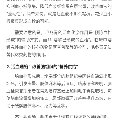
抑制血小板聚集、降低血浆纤维蛋白原含量，改善血液的
“流动性”。简单来说，就是让血液不那么黏稠，减少血小
板聚集形成血栓的可能。
需要注意的是，毛冬青的活血化瘀作用是“预防血栓
形成”的辅助方式，而非“溶解已形成的血栓”。临床中溶
解急性血栓的核心药物是阿替普酶等溶栓剂，毛冬青无法
替代这类药物的作用。
2. 活血通络：改善脑组织的“营养供给”
脑血栓形成后，堵塞部位的脑组织会因缺血缺氧出现
坏死，引发头晕、肢体麻木等后遗症。临床研究表明，脑
血栓恢复期患者在常规治疗基础上加用毛冬青提取物，可
使脑血流量增加约18%，局部微循环改善率提升22%，有
助于缓解肢体麻木、乏力等症状。
不过要明确：毛冬青无法逆转已经坏死的神经细胞，