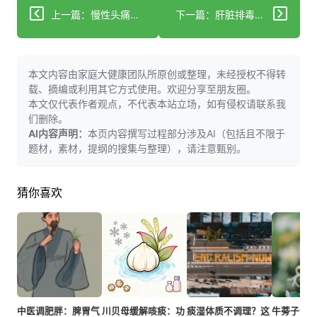
上一篇：慢性头痛调理三步法：中医结合现代医学的实用指南
下一篇：肝脏排毒差导致痘痘反复？5步调理让皮肤告别爆痘
本文内容由家庭大健康团队所原创或整理，未经授权不得转
载、摘编或利用其它方式使用。欢迎分享至朋友圈。
本文仅代表作者观点，不代表本站立场，如有侵权请联系我
们删除。
AI内容声明：
本页内容撰写过程部分涉及AI（包括且不限于
题材，素材，提纲的搜集与整理），请注意甄别。
猜你喜欢
中医调肥胖：脾胃气
川贝母缓解咳痰：功
痰湿体质不调理？这
牛蒡子调