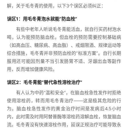
解，关于毛冬青的使用，以下3个误区必须纠正：
误区1：用毛冬青泡水就能“防血栓”
有些中老年人听说毛冬青能活血，就自行买药材泡水
喝，认为能预防脑血栓。但血栓的预防需要控制基础病
（如高血压、糖尿病、高血脂）、戒烟限酒、规律运动等
综合措施，毛冬青并非预防血栓的“标准方案”。自行长期
服用还可能因剂量不当引发肠胃不适、牙龈出血等副作
用，反而增加健康风险。
误区2：毛冬青能“替代急性溶栓治疗”
有人认为中药“温和安全”，在脑血栓急性发作时拒绝
使用溶栓药，转而用毛冬青治疗——这是极其危险的行
为。脑血栓急性发作的黄金治疗时间是发病后4.5小时
内，此时需及时用阿替普酶等溶栓药溶解血栓，恢复脑血
流。毛冬青没有快速溶栓作用，延误正规治疗可能导致永