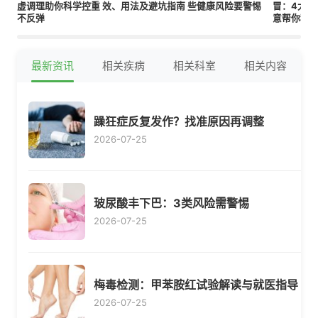
虚调理助你科学控重
效、用法及避坑指南
些健康风险要警惕
冒：4大功
不反弹
意帮你科
最新资讯
相关疾病
相关科室
相关内容
躁狂症反复发作？找准原因再调整
2026-07-25
玻尿酸丰下巴：3类风险需警惕
2026-07-25
梅毒检测：甲苯胺红试验解读与就医指导
2026-07-25