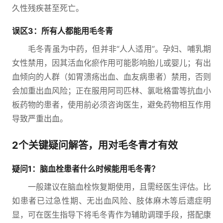
久性残疾甚至死亡。
误区3：所有人都能用毛冬青
毛冬青虽为中药，但并非“人人适用”。孕妇、哺乳期
女性禁用，因其活血化瘀作用可能影响胎儿或婴儿；有出
血倾向的人群（如胃溃疡出血、血友病患者）禁用，否则
会加重出血风险；正在服用阿司匹林、氯吡格雷等抗血小
板药物的患者，使用前必须咨询医生，避免药物相互作用
导致严重出血。
2个关键疑问解答，用对毛冬青才有效
疑问1：脑血栓患者什么时候能用毛冬青？
一般建议在脑血栓恢复期使用，且需经医生评估。比
如患者已过急性期、无出血风险、肢体麻木等后遗症明
显，可在医生指导下将毛冬青作为辅助调理手段，搭配康