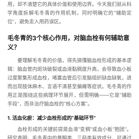
用，却不清楚它的具体价值和使用边界。今天我们就从科
学角度拆解毛冬青的作用机制，同时明确它的“辅助定
位”，避免走入用药误区。
毛冬青的3个核心作用，对脑血栓有何辅助意
义？
要理解毛冬青的价值，得先搞懂脑血栓形成的基本逻
辑：脑血管内斑块破裂或血液黏稠度升高，会导致血小板
过度聚集形成血栓，堵塞血管后引发脑组织缺血缺氧，进
而出现肢体麻木、言语不清甚至偏瘫等症状。毛冬青的作
用正是围绕这些病理环节展开，但需明确——它是“辅助
手段”，而非治疗脑血栓的“核心方案”。
1. 活血化瘀：减少血栓形成的“基础环节”
血栓形成的关键前提是血液“变稠”或血小板“抱团”。
研究表明，毛冬青中的黄酮类、三萜类有效成分，可通过