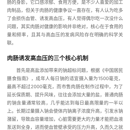
肠的身影，它口感浓郁、食用方便，是不少人喜爱的加工
肉制品，但关于肉肠的健康争议一直存在，有人认为吃多
了会损伤血管、诱发高血压，有人觉得偶尔吃一次没什么
问题，其实肉肠对健康的影响并非绝对，核心在于食用的
量和频率，且其与高血压的发病风险存在明确的科学关
联。
肉肠诱发高血压的三个核心机制
首先是高盐添加带来的钠超标问题，根据《中国居民
膳食指南》，成年人每日钠的适宜摄入量为1500毫克，
最高不超过2000毫克，而市售肉肠在制作过程中，为了
延长保质期、提升风味，往往会添加大量的盐，普通肉肠
的钠含量通常较高，几乎能达到每日最高限量的一半以
上。长期过量摄入钠会使体内钠离子浓度升高，引发水钠
潴留，导致血容量增加，心脏需要更大的力量才能把血液
泵送到全身，进而使血管壁承受的压力升高，久而久之就