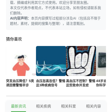
载、摘编或利用其它方式使用。欢迎分享至朋友圈。
本文仅代表作者观点，不代表本站立场，如有侵权请联系我
们删除。
AI内容声明：
本页内容撰写过程部分涉及AI（包括且不限于
题材，素材，提纲的搜集与整理），请注意甄别。
猜你喜欢
突发血压降低？5类
血压忽高忽低？警惕
高血压不控制？警惕
48岁血压
诱因需警惕早诊
这3种疾病信号
这些致命并发症
你科学管
最新资讯
相关疾病
相关科室
相关内容