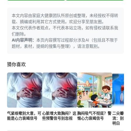
本文内容由家庭大健康团队所原创或整理，未经授权不得转
载、摘编或利用其它方式使用。欢迎分享至朋友圈。
本文仅代表作者观点，不代表本站立场，如有侵权请联系我
们删除。
AI内容声明：
本页内容撰写过程部分涉及AI（包括且不限于
题材，素材，提纲的搜集与整理），请注意甄别。
猜你喜欢
气紧咳嗽别大意，可
心脏增大致胸闷？这
胸闷吸气不彻底？警
二尖瓣三
能是心力衰竭信号
些预警信号别忽视
惕心力衰竭信号
流：别焦
明白