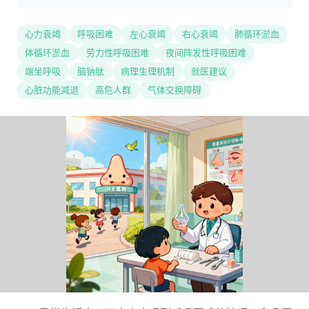
心力衰竭
呼吸困难
左心衰竭
右心衰竭
肺循环淤血
体循环淤血
劳力性呼吸困难
夜间阵发性呼吸困难
端坐呼吸
脑钠肽
病理生理机制
就医建议
心脏功能减退
高危人群
气体交换障碍