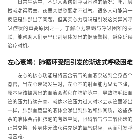
日常生活中，不少人会遇到呼吸困难的情况：爬几层
楼就喘得厉害，夜里突然憋醒喘不过气，很多人可能第一
反应是肺部出了问题，但其实心力衰竭是引发这类异常呼
吸症状的重要原因之一。了解心力衰竭与呼吸困难的关
联，能帮助人们更早识别身体发出的健康警报，避免延误
治疗时机。
左心衰竭：肺循环受阻引发的渐进式呼吸困难
左心的核心功能是将富含氧气的血液泵送到全身各个
器官，当左心衰竭发生时，左心室的射血能力显著下降，
原本应该被泵出的血液会淤积在肺静脉中，导致肺毛细血
管的压力持续升高。就像水管压力过大时水会从管壁渗出
一样，肺部血管里的液体会渗出到肺泡和肺间质，这些多
余的液体会占据肺泡的有效空间，阻碍氧气与二氧化碳的
正常交换，使身体无法获得充足的氧气供应，从而引发呼
吸困难。