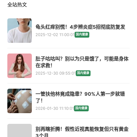
全站热文
龟头红痒别慌！4步辨炎症5招彻底防复发
2025-12-02 11:00:01
国内健康
肚子咕咕叫？别以为只是饿了，可能是身体
在求救！
2025-12-30 09:55:01
国内健康
一管扶他林竟成隐患？90%人第一步就错
了！
2026-01-30 11:10:01
国内健康
别再瞎折腾！假性近视真能恢复但只有黄金
3个月