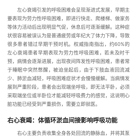
左心衰竭引发的呼吸困难会呈现渐进式发展，早期主
要表现为劳力性呼吸困难，即进行快走、爬楼梯、做家务
等体力活动后出现明显气促，休息后可逐渐缓解。这种症
状很容易被误认为是普通疲劳或年纪大了体力下降，导致
很多患者错过早期干预时机。权威指南指出，约60%的
左心衰竭患者早期表现为劳力性呼吸困难，若未及时干
预，病情会逐渐进展，出现夜间阵发性呼吸困难，患者常
于睡眠中突然憋醒，被迫坐起后，由于下肢血液回流减
少、肺淤血减轻，呼吸困难症状才会慢慢缓解。当病情发
展到严重阶段，患者会出现端坐呼吸，即无法平卧，必须
采取端坐位或半卧位才能减轻呼吸费力的感觉，这说明心
脏功能已经受到严重损伤，需要立即就医。
右心衰竭：体循环淤血间接影响呼吸功能
右心主要负责收集全身各处回流的静脉血，并将其泵