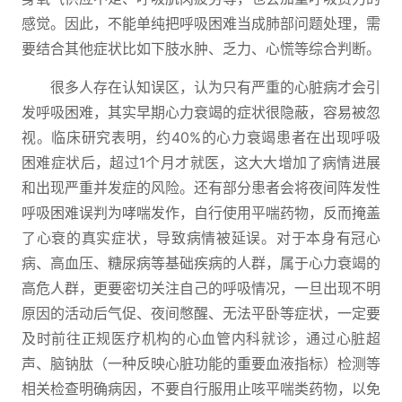
感觉。因此，不能单纯把呼吸困难当成肺部问题处理，需
要结合其他症状比如下肢水肿、乏力、心慌等综合判断。
很多人存在认知误区，认为只有严重的心脏病才会引
发呼吸困难，其实早期心力衰竭的症状很隐蔽，容易被忽
视。临床研究表明，约40%的心力衰竭患者在出现呼吸
困难症状后，超过1个月才就医，这大大增加了病情进展
和出现严重并发症的风险。还有部分患者会将夜间阵发性
呼吸困难误判为哮喘发作，自行使用平喘药物，反而掩盖
了心衰的真实症状，导致病情被延误。对于本身有冠心
病、高血压、糖尿病等基础疾病的人群，属于心力衰竭的
高危人群，更要密切关注自己的呼吸情况，一旦出现不明
原因的活动后气促、夜间憋醒、无法平卧等症状，一定要
及时前往正规医疗机构的心血管内科就诊，通过心脏超
声、脑钠肽（一种反映心脏功能的重要血液指标）检测等
相关检查明确病因，不要自行服用止咳平喘类药物，以免