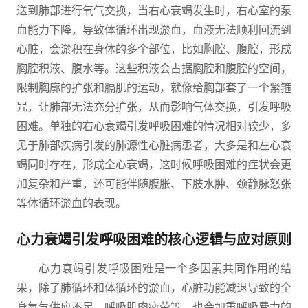
送到肺部进行氧气交换，当右心衰竭发生时，右心室的泵
血能力下降，导致体循环出现淤血，血液无法顺利回流到
心脏，会淤积在身体的多个部位，比如胸腔、腹腔，形成
胸腔积液、腹水等。这些积液会占据胸腔和腹腔的空间，
限制胸廓的扩张和膈肌的运动，就像给胸部套了一个紧箍
咒，让肺部无法充分扩张，从而影响气体交换，引发呼吸
困难。单独的右心衰竭引发呼吸困难的情况相对较少，多
见于肺部疾病引发的肺源性心脏病患者，大多是和左心衰
竭同时存在，形成全心衰竭，这时候呼吸困难的症状会更
加复杂和严重，还可能伴随腹胀、下肢水肿、颈静脉怒张
等体循环淤血的表现。
心力衰竭引发呼吸困难的核心逻辑与应对原则
心力衰竭引发呼吸困难是一个多因素共同作用的结
果，除了肺循环和体循环的淤血，心脏功能减退导致的全
身氧气供应不足、呼吸肌肉疲劳等，也会加重呼吸费力的