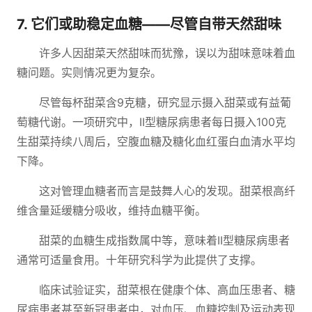
7. 它们或助稳定血糖——尽管自带天然甜味
许多人因甜菜天然甜味而犹豫，误以为甜味意味着血
糖问题。实则情况更为复杂。
尽管每杯甜菜含9克糖，研究显示摄入甜菜或有益葡
萄糖代谢。一项研究中，II型糖尿病患者每日摄入100克
生甜菜持续八周后，空腹血糖及糖化血红蛋白血清水平均
下降。
这对管理血糖者而言是鼓舞人心的发现。甜菜根高纤
维含量延缓糖分吸收，维持血糖平衡。
甜菜的血糖生成指数属中等，意味着II型糖尿病患者
通常可适量食用。十年研究科学为此提供了支撑。
临床试验证实，甜菜根在健康个体、高血压患者、糖
尿病患者甚至新冠患者中，对血压、血糖控制及运动表现