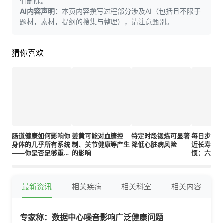
们删除。
AI内容声明：
本页内容撰写过程部分涉及AI（包括且不限于
题材，素材，提纲的搜集与整理），请注意甄别。
猜你喜欢
肠道健康如何影响你
姜黄可能对血糖控
特定时段锻炼可显著
每日步行
身体的几乎所有系统
制、关节健康等产生
降低心脏病风险
近长寿秘
——你是否足够重
的影响
惯：六项
视？
的心脏大
康益处
最新资讯
相关疾病
相关科室
相关内容
专家称：数据中心噪音影响广泛健康问题