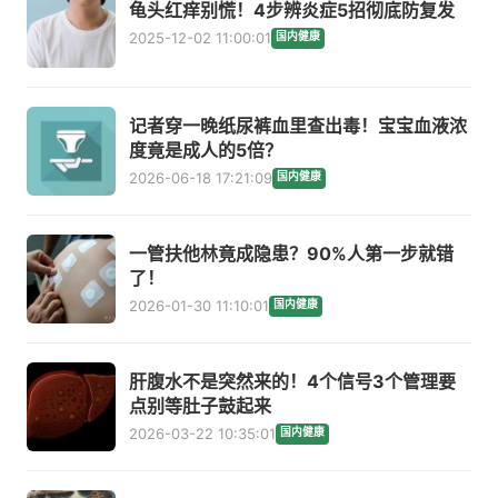
龟头红痒别慌！4步辨炎症5招彻底防复发
2025-12-02 11:00:01
国内健康
记者穿一晚纸尿裤血里查出毒！宝宝血液浓
度竟是成人的5倍？
2026-06-18 17:21:09
国内健康
一管扶他林竟成隐患？90%人第一步就错
了！
2026-01-30 11:10:01
国内健康
肝腹水不是突然来的！4个信号3个管理要
点别等肚子鼓起来
2026-03-22 10:35:01
国内健康