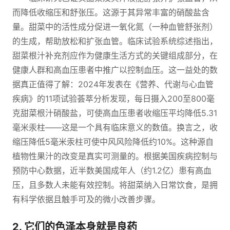
而降低收缩压和舒张压。这源于其异常丰富的硝酸盐含
量。甜菜中的活性成分促进一氧化氮（一种血管舒张剂）
的生成，帮助放松和扩张血管。临床试验系统综述指出，
甜菜根汁补充剂应作为健康生活方式的关键组成部分，在
健康人群和高血压患者中推广以控制血压。这一益处的数
据真正值得了解：2024年发表在《营养、代谢与心血管
疾病》的11项试验荟萃分析发现，每日摄入200至800毫
克甜菜根汁硝酸盐，可使高血压患者收缩压平均降低5.31
毫米汞柱——这是一个具有临床意义的数值。换言之，收
缩压降低5毫米汞柱可使中风风险降低约10%。这种源自
植物性果汁的改变是真实可测量的。根据美国疾病控制与
预防中心数据，近半数美国成年人（约1.2亿）患有高血
压，且多数人未能有效控制。将甜菜纳入日常饮食，是拥
有科学依据且触手可及的微小改善步骤。
2. 它们的色泽本身就是良药