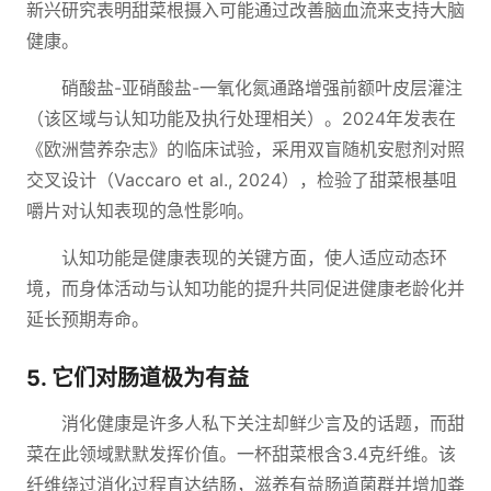
新兴研究表明甜菜根摄入可能通过改善脑血流来支持大脑
健康。
硝酸盐-亚硝酸盐-一氧化氮通路增强前额叶皮层灌注
（该区域与认知功能及执行处理相关）。2024年发表在
《欧洲营养杂志》的临床试验，采用双盲随机安慰剂对照
交叉设计（Vaccaro et al., 2024），检验了甜菜根基咀
嚼片对认知表现的急性影响。
认知功能是健康表现的关键方面，使人适应动态环
境，而身体活动与认知功能的提升共同促进健康老龄化并
延长预期寿命。
5. 它们对肠道极为有益
消化健康是许多人私下关注却鲜少言及的话题，而甜
菜在此领域默默发挥价值。一杯甜菜根含3.4克纤维。该
纤维绕过消化过程直达结肠，滋养有益肠道菌群并增加粪