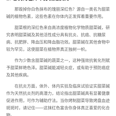
那毁掉你白色抹布的瑰丽深红色？源自一类名为甜菜
碱的植物色素，这些色素在你体内正发挥着重要作用。
甜菜根的深红色来自高浓度植物化学物质甜菜碱，研
究表明甜菜碱及其他活性成分具有抗炎、抗癌、抗糖尿
病、抗肥胖、降血压和降血脂功效。甜菜碱在其他食物中
较为罕见，这使甜菜在植物界真正独树一帜。
作为少数含甜菜碱的蔬菜之一，这种强效抗氧化剂赋
予甜菜鲜艳色泽。甜菜碱能减轻炎症，或有助于预防癌症
及其他疾病。
在抗炎方面，体外、体内实验及临床试验证实甜菜碱
作为天然抗炎剂的高潜力，结论指出甜菜碱具有显著健康
促进作用，可作为辅助疗法。当你烤制甜菜导致烤盘血迹
斑斑时，请记住——这抹红色富含你身体真正喜爱的化合
物。