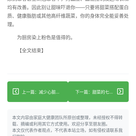
均有改善。因此别让甜味吓退你——只要将甜菜搭配蛋白
质、健康脂肪或其他高纤维蔬菜，你的身体完全能妥善处
理。
为厨房染上粉色是值得的。
【全文结束】
上一篇：减少心脏病风险的三个建议：来自研究心血管与肠道健康关联的科学家
下一篇：甜菜的七大鲜为人知的益处（即使会让厨房变粉红）
本文内容由家庭大健康团队所原创或整理，未经授权不得转
载、摘编或利用其它方式使用。欢迎分享至朋友圈。
本文仅代表作者观点，不代表本站立场，如有侵权请联系我