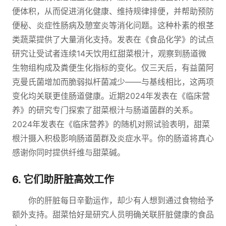
便体积，从而促进消化健康、维持规律排便，并帮助预防
便秘、炎症性肠病及憩室炎等消化问题。这种朴素的根茎
类蔬菜提供了大量消化支持。发表在《食品化学》的试点
研究让受试者连续14天饮用红甜菜根汁，观察到肠道微
生物组构成及粪便生化指标的变化。仅三天后，有益菌阿
克曼氏菌增加而脆弱拟杆菌减少——与基线相比，这两项
变化均关联更佳肠道健康。近期2024年发表在《临床营
养》的研究专门探索了甜菜根汁与肠道菌群的关系。
2024年发表在《临床营养》的随机对照试验表明，甜菜
根汁摄入积极影响肠道菌群及炎症水平。你的肠道将真心
感谢你同时提供纤维与甜菜碱。
6. 它们助肝脏高效工作
你的肝脏每日辛勤运作，却少有人想到通过食物给予
额外支持。甜菜恰好是研究人员明确关联肝脏健康的食品