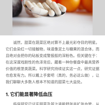
诚然，甜菜在蔬菜区绝对算不上最光彩夺目的明星。
它们会染红一切接触物，味道像泥土与糖果的混合体，而
且绝对会把你的砧板变成警报般的深粉色。但关键在于：
在这深邃戏剧性的色泽背后，藏着一种你餐盘中最具营养
价值的根茎类蔬菜。科学研究持续证实这一点，研究证据
也愈发有力。所以戴上手套吧（真的，务必这么做），让
我们聊聊大多数人根本不知道的甜菜七大益处。
1. 它们能显著降低血压
临床研究已证实甜菜及其汁液能舒张并扩张血管，从