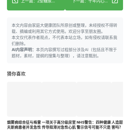
上一篇：2型糖尿病可能使败血症风险翻倍
下一篇：十年内心肌梗死发病率上升1.5倍 发病年龄结构显著年轻化
本文内容由家庭大健康团队所原创或整理，未经授权不得转
载、摘编或利用其它方式使用。欢迎分享至朋友圈。
本文仅代表作者观点，不代表本站立场，如有侵权请联系我
们删除。
AI内容声明：
本页内容撰写过程部分涉及AI（包括且不限于
题材，素材，提纲的搜集与整理），请注意甄别。
猜你喜欢
烟雾病综合征与格雷
一项关于高分级房室
NHS警告：四种健康
人造甜味
夫斯病患者并发急性
传导阻滞对急性心肌
警示信号可能不只是
害吗？