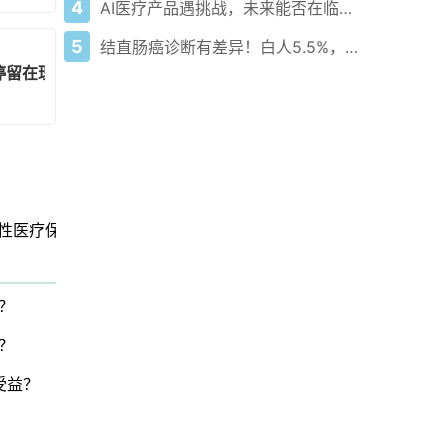
4
AI医疗产品遇挑战，未来能否在临床广泛应用？
5
结直肠癌诊断有差异！白人5.5%，亚洲人达17.9%！
停留在理论层面，已然完全实用
福感
女性医疗保健
？
？
受益？