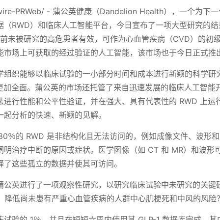
swire-PRWeb/ - 蒲公英健康（Dandelion Health），一个为
据（RWD）和临床人工智能平台，今日宣布了一项大型研究的结
0 万此前未被研究的高危患者有效，可作为心血管疾病（CVD）的初
能市场上可获取的经过验证的人工智能，该市场也于今日正式推
学组织能够以临床试验的一小部分时间和成本进行新颖的科学研
 更加全面。蒲公英的市场还托管了来自迅速发展的临床人工智能
进行性能和公平性验证，并在强大、具有代表性的 RWD 上运
一起分析的快速、新颖的见解。
 80％的 RWD 是非结构化且无法访问的，例如成像文件、波形
明治疗中断的原因或症状。医学图像（如 CT 和 MR）和波形
释了这些孤立的数据并使其可访问。
蒲公英进行了一项观察性研究，以研究临床试验中未研究的关键
工具，降低尚未患有严重心血管疾病的人群中心肌梗死和中风的风险
验的 1％，并且在短短六周内使用其 GLP-1 数据库完成，其