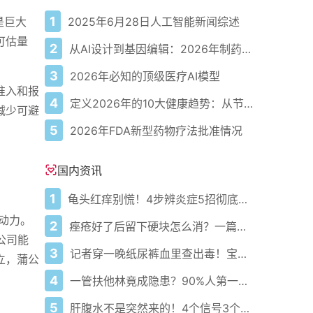
1
2025年6月28日人工智能新闻综述
是巨大
可估量
2
从AI设计到基因编辑：2026年制药领域重大突破
3
2026年必知的顶级医疗AI模型
准入和报
4
定义2026年的10大健康趋势：从节律健康到冷热交替疗法
减少可避
5
2026年FDA新型药物疗法批准情况
国内资讯
1
龟头红痒别慌！4步辨炎症5招彻底防复发
动力。
2
痤疮好了后留下硬块怎么消？一篇给你讲明白！
公司能
3
记者穿一晚纸尿裤血里查出毒！宝宝血液浓度竟是成人的5倍？
立，蒲公
4
一管扶他林竟成隐患？90%人第一步就错了！
5
肝腹水不是突然来的！4个信号3个管理要点别等肚子鼓起来