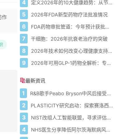
4
定义2026年的10大健康趋势：从节律健康到冷热交替疗法
5
2026年FDA新型药物疗法批准情况
防作
6
FDA药物审批管道：今年预计获批的关键新疗法
7
干细胞：2026年抗衰老治疗的突破
织
8
2026年技术如何改变心理健康支持的获取方式
9
2026年可用GLP-1药物全解析：专家指南
最新资讯
1
R&B歌手Peabo Bryson中风后接受医疗护理
2
PLASTICITY研究启动：探索赛洛西宾对健康老龄化的潜在影响
3
NIST改组人工智能联盟，寻求评估安全性和有效性的新见解
4
NHS医生分享降低阿尔茨海默病风险方法 乔恩·雪诺确诊患病