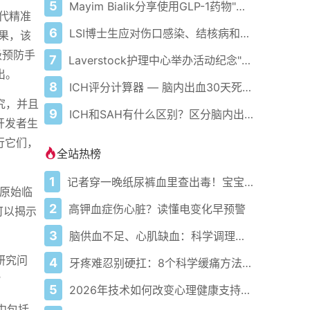
5
Mayim Bialik分享使用GLP-1药物"噩梦"经历 包括"爆炸性腹泻"等严重副作用
下一代精准
6
LSI博士生应对伤口感染、结核病和癌症挑战
果，该
级预防手
7
Laverstock护理中心举办活动纪念"痴呆症行动周"
出。
8
ICH评分计算器 — 脑内出血30天死亡率评估
究，并且
9
ICH和SAH有什么区别？区分脑内出血与蛛网膜下腔出血
开发者生
行它们，
全站热榜
1
记者穿一晚纸尿裤血里查出毒！宝宝血液浓度竟是成人的5倍？
和原始临
2
高钾血症伤心脏？读懂电变化早预警
可以揭示
3
脑供血不足、心肌缺血：科学调理全攻略
研究问
4
牙疼难忍别硬扛：8个科学缓痛方法收好
？
5
2026年技术如何改变心理健康支持的获取方式
中包括