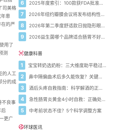
6
2025年度索引：100款获FDA批准的AI驱动医疗设备
示了司美格
7
2026年纽约瓣膜会议将发布结构性心脏病最新研究成果
成年患
存在的严
8
2026年第二季度舒适款日抛隐形眼镜推荐，优瞳主打长效佩戴体验
9
2026益生菌哪个品牌适合肠胃不好的人，常年饱受肠胃病痛看过来，梳理实用十大品牌
英使用了
预测
健康科普
1
宝宝转奶选奶粉：三大维度助平稳过渡
验证的人工
2
鼻中隔偏曲术后多久能恢复？关键看这几点
部分的成
3
酒后头疼自救指南：科学解酒的正确打开方式
4
急性肠胃炎黄金4小时自救：正确处置与误区避坑关键
待不良事
5
年后
中考前状态不佳？5个科学调整方案
这一更广
环球医讯