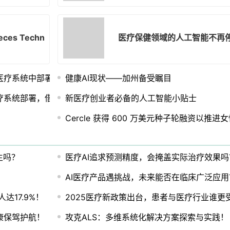
es Technologies就生成式AI广告不准确达成和解
医疗保健领域的人工智能不再
新的医疗系统中部署，借助 MEDITECH 集成提升全国临床医生的幸
健康AI现状——加州备受瞩目
医疗系统部署，借助 MEDITECH 集成提升全国临床医生福祉
新医疗创业者必备的人工智能小贴士
Cercle 获得 600 万美元种子轮融资以推进
生吗？
医疗AI追求预测精度，会掩盖实际治疗效果吗
AI医疗产品遇挑战，未来能否在临床广泛应用
达17.9%！
2025医疗新政策出台，患者与医疗行业谁更
康保驾护航！
攻克ALS：多维系统化解决方案探索与实践！