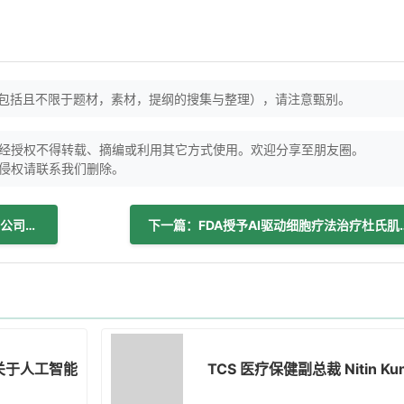
（包括且不限于题材，素材，提纲的搜集与整理），请注意甄别。
经授权不得转载、摘编或利用其它方式使用。欢迎分享至朋友圈。
侵权请联系我们删除。
上一篇：文图里心脏病学与卡里斯托诊断公司在英格兰西北部引入人工智能驱动的心脏病诊断和预防技术
下一篇：FDA授予AI驱动细胞疗法
》关于人工智能与医生职业倦怠的小组讨论
TCS 医疗保健副总裁 Nitin