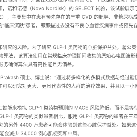
和诺德（Novo Nordisk）的 SELECT 试验，该试验展
E），主要集中在患有预先存在的严重 CVD 的肥胖、非糖尿病
的“临床沉默”患者，即那些过去没有不良心血管疾病事件或预先
研究的风险。为了研究 GLP-1 类药物的心脏保护益处，蒲公
物标志物算法，该算法使用在常规临床护理期间收集的原始心电图波形
证服务确保算法具有高性能且无偏差。
ni Prakash 硕士、博士说：“通过将多样化的多模式数据与经过
在可以研究对更大、更具代表性的人群的治疗效果，并且以一小
能来模拟 GLP-1 类药物预测的 MACE 风险降低，而不是等
P-1 类药物的类似患者相比，服用 GLP-1 类药物的患者在三
被研究的另外 4400 万患者可能会体验到这些心脏保护益处。如果
能会减少 34,000 例心肌梗死和中风。