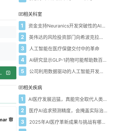
相关科室
1
资金支持Neuranics开发突破性的AI远程心脏健康监测技术
2
英伟达的风险投资部门向希波克拉底人工智能投资 1700 万美元以构建生成式人工智能医疗代理
3
人工智能在医疗保健交付中的革命
4
AI研究显示GLP-1药物可能帮助数百万预防心脏病
5
公司利用数据驱动的人工智能开发创新医疗保健解决方案
治疗杜氏肌营养不良孤儿药和罕见儿科疾病认定
相关疾病
1
AI医疗发展迅猛，真能完全取代人类医生吗？
2
医疗AI追求预测精度，会掩盖实际治疗效果吗？
 Kumar 审视可穿戴健康设备的安全风险
3
2025年AI医疗革新成果与挑战有哪些？