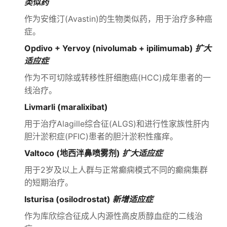
类似药
作为安维汀(Avastin)的生物类似药，用于治疗多种癌
症。
Opdivo + Yervoy (nivolumab + ipilimumab)
扩大
适应症
作为不可切除或转移性肝细胞癌(HCC)成年患者的一
线治疗。
Livmarli (maralixibat)
用于治疗Alagille综合征(ALGS)和进行性家族性肝内
胆汁淤积症(PFIC)患者的胆汁淤积性瘙痒。
Valtoco (地西泮鼻喷雾剂)
扩大适应症
用于2岁及以上人群与正常癫痫模式不同的癫痫集群
的短期治疗。
Isturisa (osilodrostat)
新增适应症
作为库欣综合征成人内源性高皮质醇血症的二线治