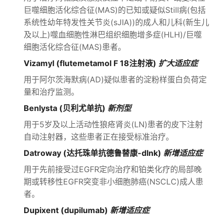
巨噬细胞活化综合征(MAS)的已知或疑似Still病(包括
系统性幼年特发性关节炎(sJIA))的成人和儿科(新生儿
及以上)噬血细胞性淋巴组织细胞增多症(HLH)/巨噬
细胞活化综合征(MAS)患者。
Vizamyl (flutemetamol F 18注射液)
扩大适应症
用于阿尔茨海默病(AD)疑似患者的淀粉样蛋白负荷定
量和治疗监测。
Benlysta (贝利尤单抗)
新剂型
用于5岁及以上活动性狼疮肾炎(LN)患者的皮下注射
自动注射器，这些患者正在接受标准治疗。
Datroway (达托珠单抗德鲁替康-dlnk)
新增适应症
用于先前接受过EGFR定向治疗和铂类化疗的局部晚
期或转移性EGFR突变非小细胞肺癌(NSCLC)成人患
者。
Dupixent (dupilumab)
新增适应症