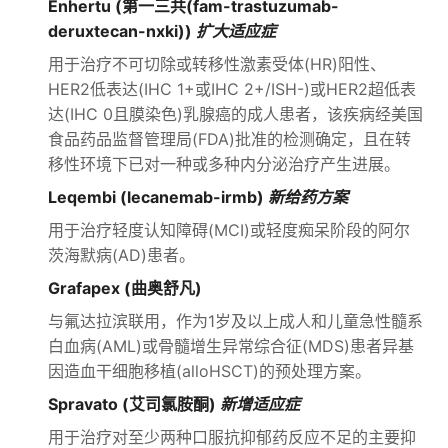
Enhertu (第一三共(fam-trastuzumab-
deruxtecan-nxki))
扩大适应症
用于治疗不可切除或转移性激素受体(HR)阳性、
HER2低表达(IHC 1+或IHC 2+/ISH-)或HER2超低表
达(IHC 0且膜染色)乳腺癌的成人患者，该疾病经美国
食品药品监督管理局(FDA)批准的检测确定，且在转
移性环境下已对一种或多种内分泌治疗产生进展。
Leqembi (lecanemab-irmb)
新给药方案
用于治疗轻度认知障碍(MCI)或轻度痴呆阶段的阿尔
茨海默病(AD)患者。
Grafapex (曲奥舒凡)
与氟达拉滨联用，作为1岁及以上成人和儿童急性髓系
白血病(AML)或骨髓增生异常综合征(MDS)患者异基
因造血干细胞移植(alloHSCT)的预处理方案。
Spravato (艾司氯胺酮)
新增适应症
用于治疗对至少两种口服抗抑郁药反应不足的主要抑