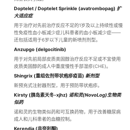
Doptelet / Doptelet Sprinkle (avatrombopag)
扩
大适应症
用于治疗对先前治疗反应不足的1岁及以上持续性或慢
性免疫性血小板减少症儿科患者的血小板减少症——
还包括适用于6岁以下儿童的新喷剂剂型。
Anzupgo (delgocitinib)
用于对先前局部皮质类固醇治疗反应不足或不宜使用
皮质类固醇的成人中重度慢性手部湿疹(CHE)。
Shingrix (重组佐剂带状疱疹疫苗)
新剂型
新预充式注射器剂型，用于预防带状疱疹。
Kirsty (胰岛素天冬-xjhz)
诺和灵(NovoLog)生物类
似药
诺和灵的生物类似药和可互换药物，用于改善糖尿病
成人和儿科患者的血糖控制。
Kerendia (非奈利酮)