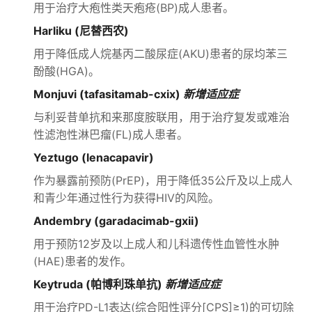
用于治疗大疱性类天疱疮(BP)成人患者。
Harliku (尼替西农)
用于降低成人烷基丙二酸尿症(AKU)患者的尿均苯三
酚酸(HGA)。
Monjuvi (tafasitamab-cxix)
新增适应症
与利妥昔单抗和来那度胺联用，用于治疗复发或难治
性滤泡性淋巴瘤(FL)成人患者。
Yeztugo (lenacapavir)
作为暴露前预防(PrEP)，用于降低35公斤及以上成人
和青少年通过性行为获得HIV的风险。
Andembry (garadacimab-gxii)
用于预防12岁及以上成人和儿科遗传性血管性水肿
(HAE)患者的发作。
Keytruda (帕博利珠单抗)
新增适应症
用于治疗PD-L1表达(综合阳性评分[CPS]≥1)的可切除