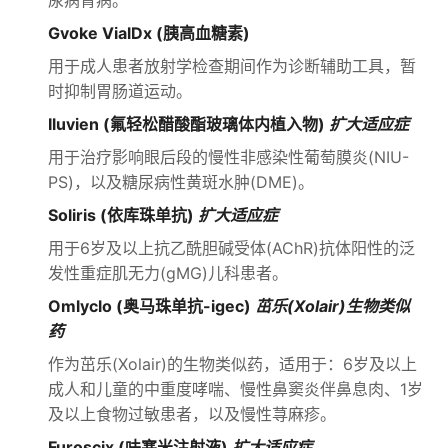
尿病肾病。
Gvoke VialDx (胰高血糖素)
用于成人患者放射学检查期间作为诊断辅助工具，暂
时抑制胃肠道运动。
Iluvien (氟轻松醋酸酯玻璃体内植入物)
扩大适应症
用于治疗影响眼后段的慢性非感染性葡萄膜炎(NIU-
PS)，以及糖尿病性黄斑水肿(DME)。
Soliris (依库珠单抗)
扩大适应症
用于6岁及以上抗乙酰胆碱受体(AChR)抗体阳性的泛
发性重症肌无力(gMG)儿科患者。
Omlyclo (奥马珠单抗-igec)
茁乐(Xolair)生物类似
药
作为茁乐(Xolair)的生物类似药，适用于：6岁及以上
成人和儿童的中重度哮喘、慢性鼻窦炎伴鼻息肉、1岁
及以上食物过敏患者，以及慢性荨麻疹。
Furoscix (呋塞米注射液)
扩大适应症