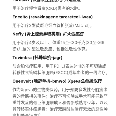
用于治疗慢性肾病(CKD)患者的水肿。
Encelto (revakinagene taroretcel-lwey)
用于治疗2型黄斑毛细血管扩张症(MacTel)。
Neffy (肾上腺素鼻喷雾剂)
扩大适应症
用于治疗4岁及以上、体重15至<30千克(33至<66
磅)儿童的I型过敏反应，包括过敏性休克。
Tevimbra (托珠单抗-jagr)
与含铂化疗联用，用于PD-L1表达(≥1)的不可切除或
转移性食管鳞状细胞癌(ESCC)成年患者的一线治疗。
Osenvelt (地舒单抗-bmwo)
Xgeva生物类似药
作为Xgeva的生物类似药，用于预防多发性骨髓瘤患
者的骨骼相关事件；治疗不可切除或手术可能导致严
重并发症的骨巨细胞瘤成人和骨骼成熟青少年，以及
骨转移实体瘤患者；治疗双膦酸盐治疗无效的恶性肿
瘤相关高钙血症。