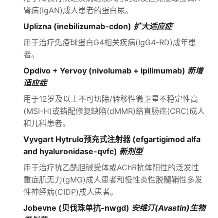
肾病(IgAN)成人患者的蛋白尿。
Uplizna (inebilizumab-cdon)
扩大适应症
用于治疗免疫球蛋白G4相关疾病(IgG4-RD)成年患
者。
Opdivo + Yervoy (nivolumab + ipilimumab)
新增
适应症
用于12岁及以上不可切除/转移性微卫星不稳定性高
(MSI-H)或错配修复缺陷(dMMR)结直肠癌(CRC)成人
和儿科患者。
Vyvgart Hytrulo预充式注射器 (efgartigimod alfa
and hyaluronidase-qvfc)
新剂型
用于治疗抗乙酰胆碱受体或AChR抗体阳性的泛发性
重症肌无力(gMG)成人患者和慢性炎性脱髓鞘性多发
性神经病(CIDP)成人患者。
Jobevne (贝伐珠单抗-nwgd)
安维汀(Avastin)生物