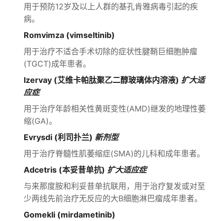
用于预防12岁及以上人群的基孔肯雅病毒引起的疾
病。
Romvimza (vimseltinib)
用于治疗不适合手术切除的症状性腱鞘巨细胞肿瘤
(TGCT)成年患者。
Izervay (艾维卡帕肽聚乙二醇玻璃体内溶液)
扩大适
应症
用于治疗年龄相关性黄斑变性(AMD)继发的地理性萎
缩(GA)。
Evrysdi (利司扑兰)
新剂型
用于治疗脊髓性肌萎缩症(SMA)的儿科和成年患者。
Adcetris (本妥昔单抗)
扩大适应症
与来那度胺和利妥昔单抗联用，用于治疗复发或对至
少两线先前治疗无反应的大B细胞淋巴瘤成年患者。
Gomekli (mirdametinib)