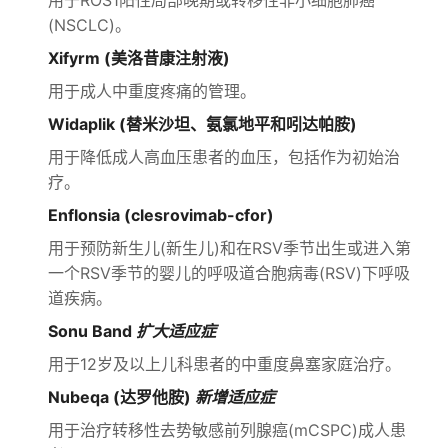
用于ROS1阳性局部晚期或转移性非小细胞肺癌
(NSCLC)。
Xifyrm (美洛昔康注射液)
用于成人中重度疼痛的管理。
Widaplik (替米沙坦、氨氯地平和吲达帕胺)
用于降低成人高血压患者的血压，包括作为初始治
疗。
Enflonsia (clesrovimab-cfor)
用于预防新生儿(新生儿)和在RSV季节出生或进入第
一个RSV季节的婴儿的呼吸道合胞病毒(RSV)下呼吸
道疾病。
Sonu Band
扩大适应症
用于12岁及以上儿科患者的中重度鼻塞家庭治疗。
Nubeqa (达罗他胺)
新增适应症
用于治疗转移性去势敏感前列腺癌(mCSPC)成人患