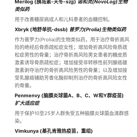
Merilog (胰岛素-天冬-szjj)
诺和灵(NovoLog)生物
类似药
用于改善糖尿病成人和儿科患者的血糖控制。
Xbryk (地舒单抗-dssb)
普罗力(Prolia)生物类似药
作为普罗力(Prolia)的生物类似药，用于治疗骨折高风
险的绝经后骨质疏松症女性；增加骨折高风险骨质疏
松症男性的骨量；治疗骨折高风险男女患者的糖皮质
激素诱导骨质疏松症；增加接受非转移性前列腺癌雄
激素剥夺治疗的骨折高风险男性的骨量；以及增加接
受乳腺癌辅助芳香化酶抑制剂治疗的骨折高风险女性
的骨量。
Penmenvy (脑膜炎球菌A、B、C、W和Y群疫苗)
扩大适应症
用于保护10至25岁人群免受五种脑膜炎球菌血清群感
染。
Vimkunya (基孔肯雅热疫苗，重组)