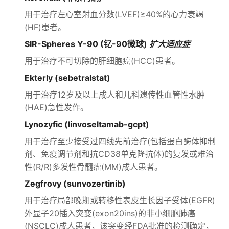
用于治疗左心室射血分数(LVEF)≥40%的心力衰竭
(HF)患者。
SIR-Spheres Y-90 (钇-90微球)
扩大适应症
用于治疗不可切除的肝细胞癌(HCC)患者。
Ekterly (sebetralstat)
用于治疗12岁及以上成人和儿科遗传性血管性水肿
(HAE)急性发作。
Lynozyfic (linvoseltamab-gcpt)
用于治疗至少接受过四线先前治疗(包括蛋白酶体抑制
剂、免疫调节剂和抗CD38单克隆抗体)的复发或难治
性(R/R)多发性骨髓瘤(MM)成人患者。
Zegfrovy (sunvozertinib)
用于治疗局部晚期或转移性表皮生长因子受体(EGFR)
外显子20插入突变(exon20ins)的非小细胞肺癌
(NSCLC)成人患者，该突变经FDA批准的检测确定，