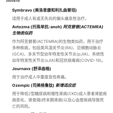
2025年1月
Symbravo (美洛昔康和利扎曲普坦)
适用于成人有或无先兆的偏头痛急性治疗。
Avtozma (托珠单抗-anoh)
阿克替普(ACTEMRA)
生物类似药
作为阿克替普(ACTEMRA)的生物类似药，用于治疗
多种疾病，包括类风湿关节炎(RA)、巨细胞动脉炎
(GCA)、多关节型幼年特发性关节炎(pJIA)、系统性
幼年特发性关节炎(sJIA)和冠状病毒病(COVID-19)。
Journavx (舒泽曲格)
用于治疗成人中重度急性疼痛。
Ozempic (司美格鲁肽)
新增适应症
用于降低2型糖尿病和慢性肾病(CKD)成人患者肾脏疾
病恶化、肾衰竭(终末期肾病)以及心血管疾病导致死
亡的风险。