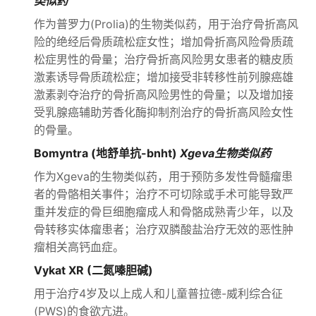
类似药
作为普罗力(Prolia)的生物类似药，用于治疗骨折高风
险的绝经后骨质疏松症女性；增加骨折高风险骨质疏
松症男性的骨量；治疗骨折高风险男女患者的糖皮质
激素诱导骨质疏松症；增加接受非转移性前列腺癌雄
激素剥夺治疗的骨折高风险男性的骨量；以及增加接
受乳腺癌辅助芳香化酶抑制剂治疗的骨折高风险女性
的骨量。
Bomyntra (地舒单抗-bnht)
Xgeva生物类似药
作为Xgeva的生物类似药，用于预防多发性骨髓瘤患
者的骨骼相关事件；治疗不可切除或手术可能导致严
重并发症的骨巨细胞瘤成人和骨骼成熟青少年，以及
骨转移实体瘤患者；治疗双膦酸盐治疗无效的恶性肿
瘤相关高钙血症。
Vykat XR (二氮嗪胆碱)
用于治疗4岁及以上成人和儿童普拉德-威利综合征
(PWS)的食欲亢进。