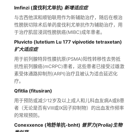
Imfinzi (度伐利尤单抗)
新增适应症
与吉西他滨和顺铂联用作为新辅助治疗，随后在根治
性膀胱切除术后单药度伐利尤单抗作为辅助治疗，用
于治疗肌层浸润性膀胱癌(MIBC)成年患者。
Pluvicto (lutetium Lu 177 vipivotide tetraxetan)
扩大适应症
用于前列腺特异性膜抗原(PSMA)阳性转移性去势抵
抗性前列腺癌(mCRPC)患者，这些患者已接受过雄激
素受体通路抑制剂(ARPI)治疗且被认为适合延迟化
疗。
Qfitlia (fitusiran)
用于预防或减少12岁及以上成人和儿科血友病A或B患
者（无论是否有VIII或IX因子抑制物）的出血发作频率
的常规预防。
Conexxence (地舒单抗-bnht)
普罗力(Prolia)生物