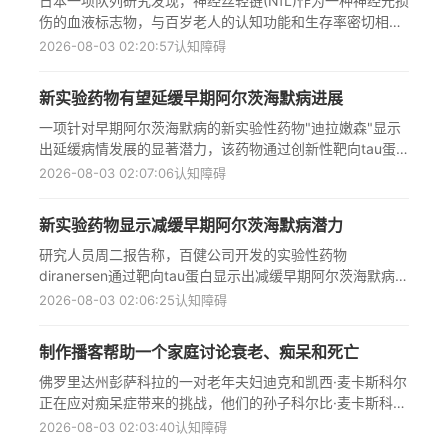
日本一项队列研究发现，神经丝轻链(NfL)作为一种神经元损
伤的血液标志物，与百岁老人的认知功能和生存率密切相
关。研究表明，较高的血浆NfL水平与简易精神状态检查
2026-08-03 02:20:57
认知障碍
(MMSE)得分较低相关（β = -0.92，95% CI -1.62
至-0.23），并与死亡率增加相关（HR 1.36，95% CI 1.17-
新实验药物有望延缓早期阿尔茨海默病进展
1.57）。相比之下，阿尔茨海默病相关生物标志物如β-淀粉
样蛋白42/40和磷酸化tau 181与死亡率的关联较弱，提示非
一项针对早期阿尔茨海默病的新实验性药物"迪拉嫩森"显示
β-淀粉样蛋白病理或影响神经退行性的系统性病理可能在百
出延缓病情发展的显著潜力，该药物通过创新性靶向tau蛋
岁老人的发病和死亡中起更重要作用，这与近期发现的百岁
白而非传统淀粉样蛋白的治疗路径，为影响全球数千万患者
2026-08-03 02:07:06
认知障碍
老人认知衰退模式与阿尔茨海默病患者不同的结果相符。
的疾病提供了突破性解决方案。研究证实该药物不仅能有效
降低tau蛋白水平，还可减缓认知能力下降速度，在部分受
新实验药物显示减缓早期阿尔茨海默病潜力
试者中效果与现有淀粉样蛋白疗法相当，副作用仅限注射部
位疼痛和短暂混乱状态，无脑部炎症风险。百健公司正推进
研究人员周二报告称，百健公司开发的实验性药物
大规模临床验证，同时加州大学旧金山分校启动的"阿尔茨海
diranersen通过靶向tau蛋白显示出减缓早期阿尔茨海默病的
默病tau蛋白平台"研究正测试包括tau疫苗在内的多种创新疗
潜力，这是一种与当前清除淀粉样蛋白治疗方法明显不同的
2026-08-03 02:06:25
认知障碍
法，这些进展标志着神经退行性疾病治疗领域迎来关键转折
新策略。在伦敦举行的阿尔茨海默病协会国际会议上公布的
点，为开发更精准有效的干预手段奠定科学基础。
研究表明，该药物不仅降低了tau蛋白水平，还显示出减缓
制作播客帮助一个家庭讨论衰老、痴呆和死亡
认知能力下降的迹象，在400人研究的一个小样本中效果与
现有淀粉样蛋白疗法相当。专家们持谨慎乐观态度，认为这
佛罗里达州彭萨科拉的一对老年夫妇迪克和凯西·麦卡斯科尔
一进展将重新激发对tau机制的研究兴趣，为影响全球数千
正在应对痴呆症带来的挑战，他们的孙子科尔比·麦卡斯科尔
万人的阿尔茨海默病治疗带来新希望，且没有出现抗淀粉样
通过制作名为《亲爱的爷爷》的播客，帮助全家人开始讨论
2026-08-03 02:03:40
认知障碍
蛋白药物常见的脑部炎症副作用。
衰老、痴呆和死亡这些难以启齿的话题。这部作品赢得了