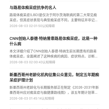
NPR大学播客挑战赛的头奖，评委认为其亲密感和坦诚度在
与路易体痴呆症抗争的名人
数百个参赛作品中脱颖而出，真实记录了一个家庭如何学会
谈论困难话题的过程。通过这部音频信件，科尔比终于能够
路易体痴呆症(LBD)是仅次于阿尔茨海默病的第二大常见痴
表达对祖父母日渐老去的担忧，而他的祖父母也得以分享感
呆症，但其症状表现与典型痴呆症不同，主要特征并非记忆
受，这种开放对话减轻了科尔比对未来的恐惧，让全家关系
丧失。本文详细介绍了八位与路易体痴呆症抗争的名人，包
2026-08-03 02:01:50
认知障碍
更加紧密。
括CNN创始人特德·特纳、喜剧演员罗宾·威廉姆斯、乡村歌
手费丝·希尔的父亲、《黄金女郎》主演埃丝特尔·盖蒂、"幸
CNN创始人泰德·特纳曾患路易体痴呆症，这是一种
福在一起"乐队成员马克·沃尔曼、亚马逊创始人杰夫·贝佐斯
什么病
的母亲杰基·贝佐斯、棒球明星汤姆·西弗以及法国演员娜塔
莉·贝伊，通过他们的真实经历展现了这种疾病对患者及其家
本文详细介绍了CNN创始人泰德·特纳生前长期患有的路易
人的深远影响和挑战。
体痴呆症，全面阐述了这种疾病的病因、症状特点、诊断方
法及治疗可能性。作为第二常见的痴呆类型，路易体痴呆症
2026-08-03 02:00:43
认知障碍
由大脑中α-突触核蛋白异常沉积形成路易体引起，主要症状
包括认知能力逐渐下降、视觉幻觉、肌肉僵硬、平衡障碍
新墨西哥州老龄化机构征集公众意见，制定五年期痴
等，目前尚无治愈方法，但通过药物治疗、物理疗法和行为
呆症护理计划
干预可有效控制症状，早期准确诊断对维持患者生活质量具
有关键意义，值得公众关注和了解。
新墨西哥州老龄化与长期服务部正在制定《2026-2031年新
墨西哥州应对痴呆症与脑健康路线图》，该五年期计划草案
确定了五个优先领域，包括扩大公众教育并促进早期检测、
2026-08-03 01:45:14
认知障碍
增加护理支持、推进相关州政策、加强全州直接服务以及增
强具备痴呆症护理能力的劳动力。计划针对该州日益增长的