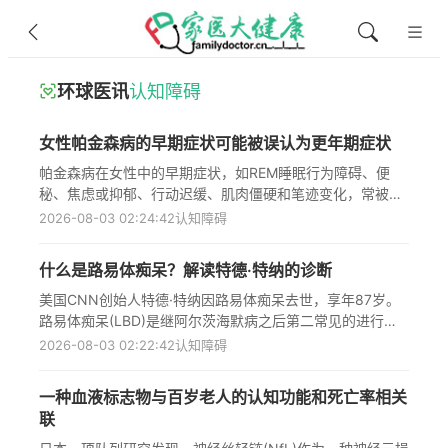
环球医讯
认知障碍
女性帕金森病的早期症状可能被误认为更年期症状
帕金森病在女性中的早期症状，如REM睡眠行为障碍、便
秘、焦虑或抑郁、行动迟缓、肌肉僵硬和笔迹变化，常被误
认为是更年期症状而被忽视。文章详细介绍了女性帕金森病
2026-08-03 02:24:42
认知障碍
与男性的差异，女性面临的诊断延误和治疗差距，以及早期
诊断和个性化治疗的重要性。了解这些独特症状有助于提高
什么是路易体痴呆？解读特德·特纳的诊断
女性帕金森病的早期识别和治疗效果，对于50岁左右的女性
群体尤其重要，因为这一年龄段正值更年期，症状易被混
美国CNN创始人特德·特纳因路易体痴呆去世，享年87岁。
淆。
路易体痴呆(LBD)是继阿尔茨海默病之后第二常见的进行性
痴呆类型，患者确诊后生存期通常为2至20年。该病症状包
2026-08-03 02:22:42
认知障碍
括幻觉、动作迟缓、认知障碍等，与阿尔茨海默病和帕金森
病表现相似，导致诊断困难，平均需1-3年才能确诊。虽然
一种血液标志物与百岁老人的认知功能和死亡率相关
目前尚无治愈方法，但胆碱酯酶抑制剂等药物可帮助缓解症
联
状，不过患者对药物极为敏感，需谨慎用药，错误用药可能
加剧病情甚至危及生命。