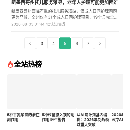
新墨西哥州托儿服务难寻，老年人护理可能更加困难
痴呆症患者群体，特别是截至2020年已有4.6万名65岁以上
居民患有阿尔茨海默病（该病在2023年成为该州第八大死
新墨西哥州面临严重的托儿服务短缺，但成人日间护理问题
因）的现状，提出了多项具体行动方案，如开发标准化资源
更为严峻，全州仅有31个成人日间护理项目，19个县完全没
工具包、扩大护理人员支持服务等，并通过六月举行的意见
有此类服务；随着老年人口快速增长，预计未来五年将有四
2026-08-03 01:44:42
认知障碍
征集会议邀请公众参与，以期构建更完善的痴呆症护理体
分之一新墨西哥居民超过65岁，而目前4.6万名阿尔茨海默
系。
病患者的需求远未得到满足，专家呼吁政府应像投资儿童托
育一样重视老年人护理服务的发展，为每个县至少建立一个
3
4
5
6
7
成人日间护理项目，以解决日益增长的老年人照护危机。
全站热榜
5种甘氨酸镁的潜在
5种过量摄入镁的副
从AI设计到基因编
2026年
副作用
作用 医生警告
辑：2026年制药领
医疗AI模
域重大突破