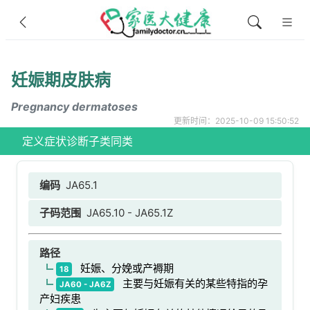
妊娠期皮肤病
Pregnancy dermatoses
更新时间：2025-10-09 15:50:52
定义
症状
诊断
子类
同类
编码
JA65.1
子码范围
JA65.10 - JA65.1Z
路径
妊娠、分娩或产褥期
18
主要与妊娠有关的某些特指的孕
JA60 - JA6Z
产妇疾患