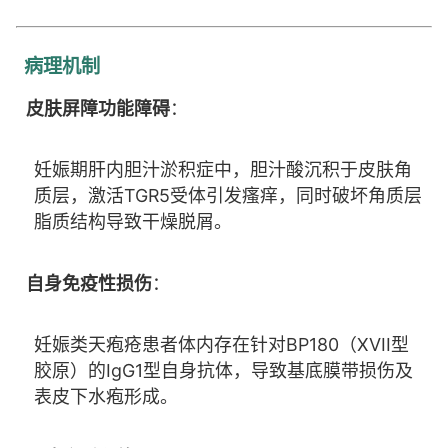
病理机制
皮肤屏障功能障碍
：
妊娠期肝内胆汁淤积症中，胆汁酸沉积于皮肤角
质层，激活TGR5受体引发瘙痒，同时破坏角质层
脂质结构导致干燥脱屑。
自身免疫性损伤
：
妊娠类天疱疮患者体内存在针对BP180（XVII型
胶原）的IgG1型自身抗体，导致基底膜带损伤及
表皮下水疱形成。