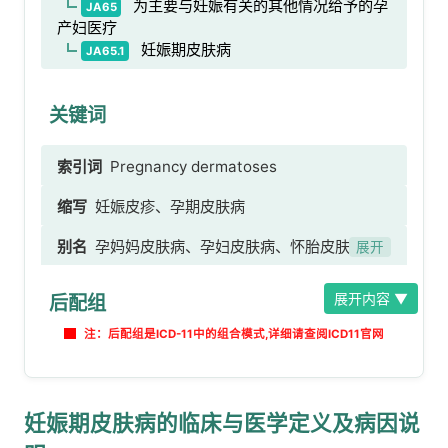
为主要与妊娠有关的其他情况给予的孕
JA65
产妇医疗
妊娠期皮肤病
JA65.1
关键词
索引词
Pregnancy dermatoses
缩写
妊娠皮疹、孕期皮肤病
别名
孕妈妈皮肤病、孕妇皮肤病、怀胎皮肤病、
展开
妊娠特应性皮疹、妊娠瘙痒症、妊娠性多形疹、妊
展开内容 ▼
后配组
娠类天疱疮
注：后配组是ICD-11中的组合模式,详细请查阅ICD11官网
妊娠期皮肤病的临床与医学定义及病因说