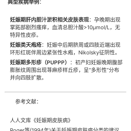
典型疾病举例
：
妊娠期肝内胆汁淤积相关皮肤表现
：孕晚期出现
掌跖部剧烈瘙痒，血清总胆汁酸>10μmol/L，无
特异性皮疹。
妊娠类天疱疮
：妊娠中后期脐周或四肢近端出现
环形红斑伴周边紧张性水疱，Nikolsky征阴性。
妊娠期多形疹（PUPPP）
：初产妇妊娠晚期腹部
膨胀纹周围出现荨麻疹样丘疹，呈“多形性”分布
并向四肢扩散。
参考文献：
人人文库《妊娠期皮肤病》
Roger等(1994年)关于妊娠期皮肤病分类的建议