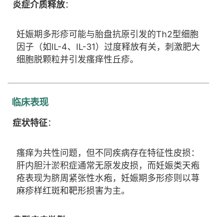
炎症介质释放
：
妊娠期多形疹可能与胎盘抗原引发的Th2型细胞
因子（如IL-4、IL-31）过度释放有关，刺激肥大
细胞脱颗粒并引发瘙痒性丘疹。
临床表现
症状特征
：
瘙痒为共性问题，但不同疾病存在特征性皮损：
肝内胆汁淤积症通常无原发皮损，而妊娠类天疱
疮表现为脐周紧张性水疱，妊娠期多形疹则以荨
麻疹样红斑和靶形损害为主。