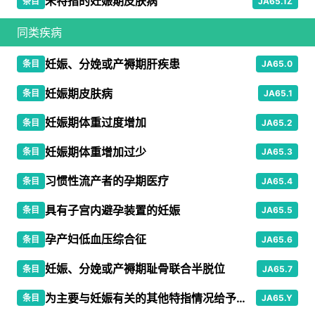
未特指的妊娠期皮肤病
条目
JA65.1Z
同类疾病
妊娠、分娩或产褥期肝疾患
条目
JA65.0
妊娠期皮肤病
条目
JA65.1
妊娠期体重过度增加
条目
JA65.2
妊娠期体重增加过少
条目
JA65.3
习惯性流产者的孕期医疗
条目
JA65.4
具有子宫内避孕装置的妊娠
条目
JA65.5
孕产妇低血压综合征
条目
JA65.6
妊娠、分娩或产褥期耻骨联合半脱位
条目
JA65.7
为主要与妊娠有关的其他特指情况给予的孕产妇医疗
条目
JA65.Y