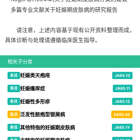
多篇专业文献关于妊娠期皮肤病的研究报告
请注意，上述内容基于现有公开资料整理而成，
具体诊断与处理请遵循临床医生指导。
相关子分类
妊娠类天疱疮
条目
JA65.10
妊娠瘙痒症
条目
JA65.11
妊娠性多形疹
条目
JA65.12
泛发性脓疱型银屑病
条目
EA90.40
其他特指的妊娠期皮肤病
条目
JA65.1Y