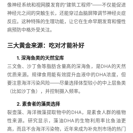
像神经系统和视网膜发育的"建筑工程师"——不仅能促进
神经元之间的突触生长，还能穿过血脑屏障调节神经炎症
反应。这种特殊的生理功能，让它在生命早期发育和慢性
病预防中格外受关注。
三大黄金来源：吃对才能补好
1. 深海鱼类的天然宝库
三文鱼、沙丁鱼等脂肪含量高的深海鱼，是DHA的天然
优质来源。规律食用能有效提升血液中的DHA浓度，但
要注意海洋污染风险——尽量选择体型较小的中上层鱼类
（比如沙丁鱼），并控制摄入频率。
2. 素食者的藻类选择
裂壶藻、海洋微藻提取物中的DHA，是素食人群的植物
性来源。研究显示，藻油DHA的生物利用率比鱼油更
高，而且不含海洋污染物，近年来成为补充剂市场的热门