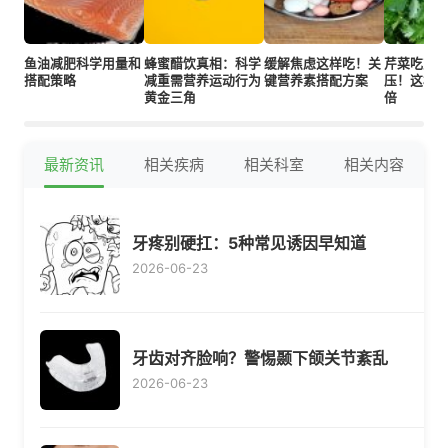
鱼油减肥科学用量和
蜂蜜醋饮真相：科学
缓解焦虑这样吃！关
芹菜吃对
搭配策略
减重需营养运动行为
键营养素搭配方案
压！这样
黄金三角
倍
最新资讯
相关疾病
相关科室
相关内容
牙疼别硬扛：5种常见诱因早知道
2026-06-23
牙齿对齐脸响？警惕颞下颌关节紊乱
2026-06-23