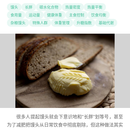
馒头
长胖
碳水化合物
热量密度
热量平衡
食用量
运动量
健康体重
主食控制
饮食均衡
杂粮馒头
特殊人群
体重管理
升糖指数
基础代谢
很多人提起馒头就会下意识地和“长胖”划等号，甚至
为了减肥把馒头从日常饮食中彻底剔除，但这种做法其实