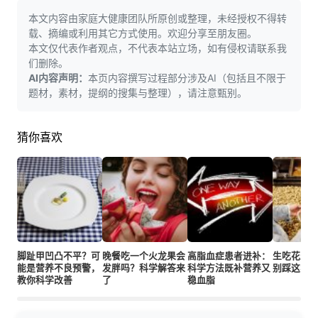
本文内容由家庭大健康团队所原创或整理，未经授权不得转
载、摘编或利用其它方式使用。欢迎分享至朋友圈。
本文仅代表作者观点，不代表本站立场，如有侵权请联系我
们删除。
AI内容声明：
本页内容撰写过程部分涉及AI（包括且不限于
题材，素材，提纲的搜集与整理），请注意甄别。
猜你喜欢
脚趾甲凹凸不平？可
晚餐吃一个火龙果会
高脂血症患者进补：
生吃花生
能是营养不良预警，
发胖吗？科学解答来
科学方法既补营养又
别踩这3个
教你科学改善
了
稳血脂