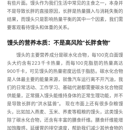
有些片面。馒头作为我们生活中常见的主食之一，本身并
不是导致长胖的直接原因，长胖是热量摄入与消耗失衡的
结果，而馒头只是影响热量平衡的其中一个因素，我们需
要客观看待馒头和体重的关系。
馒头的营养本质：不是高风险“长胖食物”
馒头的主要营养成分是碳水化合物，每100克白面馒
头大约含有223千卡热量，而每100克脂肪的热量高达
900千卡，可见馒头的热量密度远低于脂肪。碳水化合物
是人体最主要的能量来源，就像汽车运行离不开汽油，我
们的日常活动、工作学习、基础代谢都需要碳水化合物提
供能量，正常摄入馒头能维持身体的正常生理功能，并不
是导致长胖的“洪水猛兽”。 现在市面上还有很多杂粮馒
头，比如加入燕麦、玉米、荞麦等粗粮的馒头，这类馒头
除了碳水化合物，还含有丰富的膳食纤维。膳食纤维能增
加饱腹感，延缓胃的排空速度，帮助我们减少其他食物的