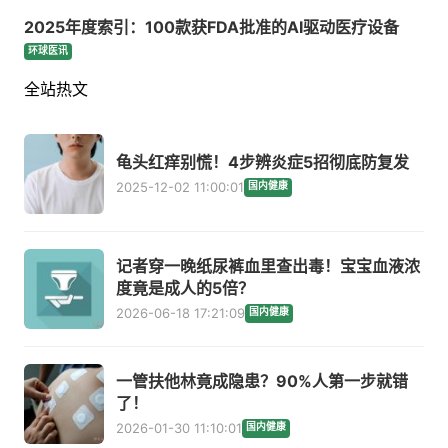
2025年度索引：100款获FDA批准的AI驱动医疗设备
环球医讯
全站热文
龟头红痒别慌！4步辨炎症5招彻底防复发
2025-12-02 11:00:01
国内健康
记者穿一晚纸尿裤血里查出毒！宝宝血液浓
度竟是成人的5倍？
2026-06-18 17:21:09
国内健康
一管扶他林竟成隐患？90%人第一步就错
了！
2026-01-30 11:10:01
国内健康