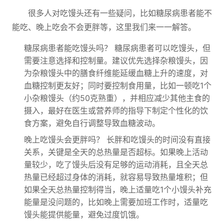
很多人对吃馒头还有一些疑问，比如糖尿病患者能不
能吃、晚上吃会不会更胖等，这里我们来一一解答。
糖尿病患者能吃馒头吗？ 糖尿病患者可以吃馒头，但
需要注意选择和控制量。建议优先选择杂粮馒头，因
为杂粮馒头中的膳食纤维能延缓血糖上升的速度，对
血糖控制更友好；同时要控制食用量，比如一顿吃1个
小杂粮馒头（约50克熟重），并相应减少其他主食的
摄入，最好在医生或营养师的指导下制定个性化的饮
食方案，避免自行调整导致血糖波动。
晚上吃馒头会更胖吗？ 长胖和吃馒头的时间没有直接
关系，关键是全天的总热量是否超标。如果晚上活动
量较少，吃了馒头后没有足够的运动消耗，且全天总
热量已经超过身体的消耗，就容易导致热量堆积；但
如果全天总热量控制得当，晚上适量吃1个小馒头补充
能量是没问题的，比如晚上需要加班工作时，适量吃
馒头能提供能量，避免过度饥饿。