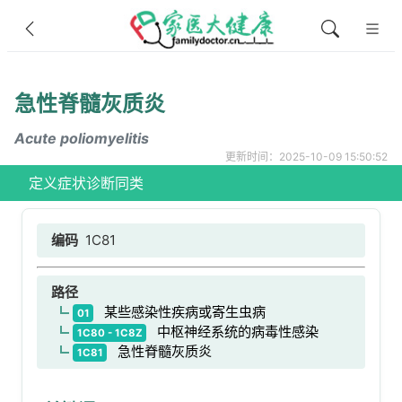
急性脊髓灰质炎
Acute poliomyelitis
更新时间：2025-10-09 15:50:52
定义
症状
诊断
同类
编码
1C81
路径
某些感染性疾病或寄生虫病
01
中枢神经系统的病毒性感染
1C80 - 1C8Z
急性脊髓灰质炎
1C81