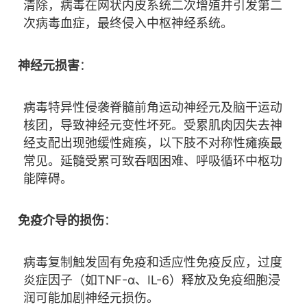
清除，病毒在网状内皮系统二次增殖并引发第二
次病毒血症，最终侵入中枢神经系统。
神经元损害
：
病毒特异性侵袭脊髓前角运动神经元及脑干运动
核团，导致神经元变性坏死。受累肌肉因失去神
经支配出现弛缓性瘫痪，以下肢不对称性瘫痪最
常见。延髓受累可致吞咽困难、呼吸循环中枢功
能障碍。
免疫介导的损伤
：
病毒复制触发固有免疫和适应性免疫反应，过度
炎症因子（如TNF-α、IL-6）释放及免疫细胞浸
润可能加剧神经元损伤。