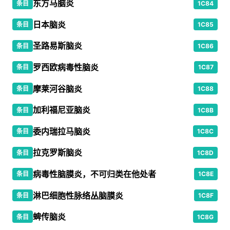
东方马脑炎
条目
1C84
日本脑炎
条目
1C85
圣路易斯脑炎
条目
1C86
罗西欧病毒性脑炎
条目
1C87
摩莱河谷脑炎
条目
1C88
加利福尼亚脑炎
条目
1C8B
委内瑞拉马脑炎
条目
1C8C
拉克罗斯脑炎
条目
1C8D
病毒性脑膜炎，不可归类在他处者
条目
1C8E
淋巴细胞性脉络丛脑膜炎
条目
1C8F
蜱传脑炎
条目
1C8G