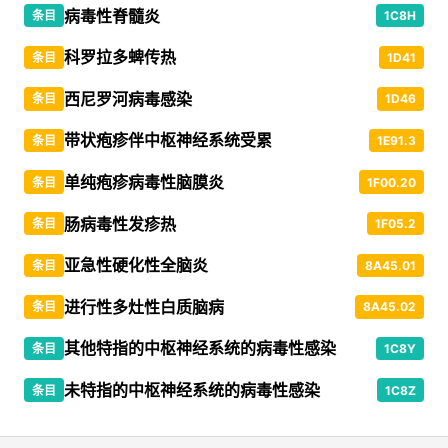
病毒性脊髓炎
条目
1C8H
科罗拉多蜱传热
条目
1D41
西尼罗河病毒感染
条目
1D46
带状疱疹伴中枢神经系统受累
条目
1E91.3
单纯疱疹病毒性脑膜炎
条目
1F00.20
肠病毒性发疹热
条目
1F05.2
亚急性硬化性全脑炎
条目
8A45.01
进行性多灶性白质脑病
条目
8A45.02
其他特指的中枢神经系统的病毒性感染
条目
1C8Y
未特指的中枢神经系统的病毒性感染
条目
1C8Z