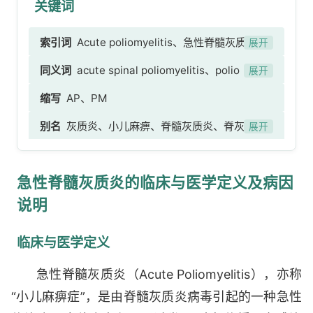
关键词
索引词
Acute poliomyelitis、急性脊髓灰质炎、
展开
灰质炎NOS、PM[小儿麻痹症]、海-梅二氏病、流
同义词
acute spinal poliomyelitis、polio
展开
行性急性脊髓灰质炎、与疫苗接种相关的急性麻痹
NOS、PM - [poliomyelitis]、Heine-Medin
缩写
AP、PM
性脊髓灰质炎、疫苗接种相关性麻痹性脊髓灰质炎
disease、epidemic acute poliomyelitis
NOS、急性麻痹性脊髓灰质炎，野生病毒，输入
别名
灰质炎、小儿麻痹、脊髓灰质炎、脊灰、海-
展开
型、输入型野生病毒麻痹性脊髓灰质炎NOS、急性
梅病、流行性脊髓灰质炎、脊髓灰质炎病毒引起的
麻痹性脊髓灰质炎，野生病毒，本地性、本地型野
疾病、脊灰病毒性疾病、脊灰病
生病毒麻痹性脊髓灰质炎NOS、急性非麻痹性脊髓
急性脊髓灰质炎的临床与医学定义及病因
灰质炎、顿挫性脊髓灰质炎、非麻痹性脊髓灰质炎
说明
NOS、急性非麻痹性脊髓灰质炎，未特指类型的脊
髓灰质炎病毒、特指的非麻痹性急性前角脊髓灰质
临床与医学定义
炎、特指的非麻痹性流行性急性脊髓灰质炎、急性
麻痹性脊髓灰质炎，不可归类在他处者、急性脊髓
急性脊髓灰质炎（Acute Poliomyelitis），亦称
麻痹、急性脊柱麻痹、脊髓灰质炎伴瘫痪、麻痹性
“小儿麻痹症”，是由脊髓灰质炎病毒引起的一种急性
脊髓灰质炎、传染性麻痹、急性萎缩性脊柱麻痹、