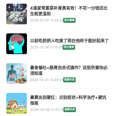
4道家常素菜补肾真有效！不花一分钱还比
生蚝更温和
2026-07-07 11:25:01
国内健康
以前吃药把人吃废了现在他终于能好起来了
2025-12-30 11:15:01
国内健康
暴食催吐=肠胃自杀式操作？这些伤害你必
须知道
2025-10-31 10:49:01
健康科普
鼻窦炎别硬扛：识别症状+科学治疗+避坑
指南
2026-03-06 11:47:15
健康科普