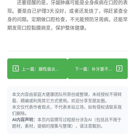
还要提醒的是，牙龈肿痛可能是全身疾病在口腔的表
现。要是自己护理3天没好，或者还发烧了，得赶紧查全
身的问题。定期做口腔检查，不光能预防牙周病，还能早
期发现口腔黏膜病变，保护整体健康。
上一篇：腺性唇炎≠唇囊肿：精准区分护唇部健康
下一篇：补牙要不要根管？看牙髓是否感染
本文内容由家庭大健康团队所原创或整理，未经授权不得转
载、摘编或利用其它方式使用。欢迎分享至朋友圈。
本文仅代表作者观点，不代表本站立场，如有侵权请联系我
们删除。
AI内容声明：
本页内容撰写过程部分涉及AI（包括且不限于
题材，素材，提纲的搜集与整理），请注意甄别。