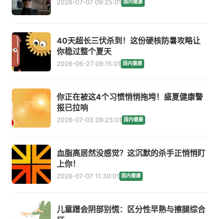
2026-07-07 09:25:01
国内健康
40天超长三伏杀到！这份硬核防暑攻略让
你稳过整个夏天
2026-06-27 09:15:01
国内健康
你正在被这4个习惯悄悄拖垮！盛夏健康警
报已拉响
2026-07-03 09:25:01
国内健康
血脂高居然没感觉？这沉默的杀手正悄悄盯
上你！
2026-07-07 11:30:01
国内健康
儿童蹭会阴部别慌：区分性早熟与擦腿综合