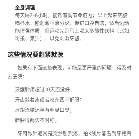
全身调理
每天睡7-8小时，能帮着调节免疫力；早上起来空腹
喝杯水，能刺激唾液分泌，促进口腔自洁；适当运动
能增强体质，但运动完别马上喝太多酸性饮料（比如
可乐、果汁），以免刺激牙龈。
这些情况要赶紧就医
如果有下面这些表现，可能是更严重的问题，得及时
去医院：
牙龈肿疼超过10天还没好；
牙齿敲着疼或者咬东西不舒服；
牙龈流脓还伴有明显口臭；
脸肿得两边不对称。
牙周脓肿通常是突然剧烈疼，拍X线片能看到牙槽骨