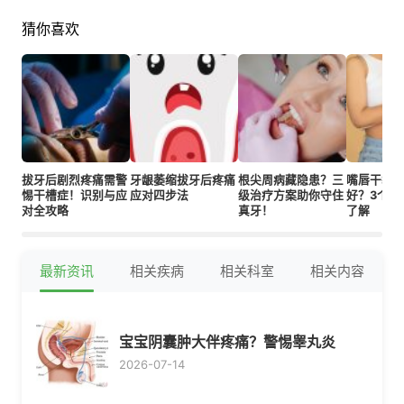
猜你喜欢
拔牙后剧烈疼痛需警
牙龈萎缩拔牙后疼痛
根尖周病藏隐患？三
嘴唇干裂
惕干槽症！识别与应
应对四步法
级治疗方案助你守住
好？3个真
对全攻略
真牙！
了解
最新资讯
相关疾病
相关科室
相关内容
宝宝阴囊肿大伴疼痛？警惕睾丸炎
2026-07-14