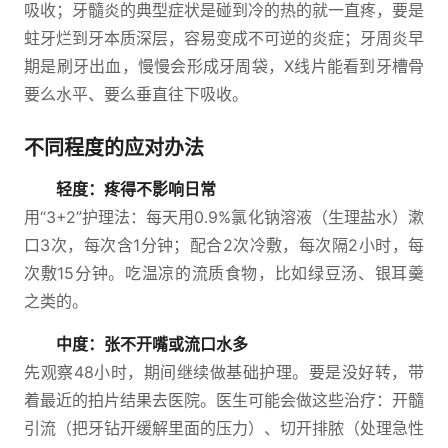
吸收；牙髓炎的典型症状是碰到冷的热的就一直疼，要是
蛀牙烂到牙本质深层，容易变成不可逆的炎症；牙周炎早
期是刷牙出血，慢慢会形成牙周袋，X线片能看到牙槽骨
要么水平、要么垂直往下吸收。
不同程度的应对办法
轻度：疼得不影响日常
用“3+2”护理法：每天用0.9%氯化钠溶液（生理盐水）漱
口3次，每次含1分钟；配合2次冷敷，每次隔2小时，每
次敷15分钟。吃温凉的流质食物，比如绿豆汤、银耳羹
之类的。
中度：张不开嘴或流口水多
先观察48小时，期间继续做基础护理。要是没好转，带
着最近的拍片结果去医院。医生可能会做这些治疗：开髓
引流（把牙钻开缓解里面的压力）、切开排脓（处理急性