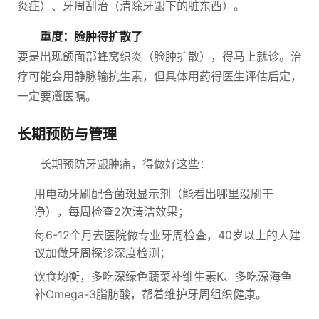
炎症）、牙周刮治（清除牙龈下的脏东西）。
重度：脸肿得扩散了
要是出现颌面部蜂窝织炎（脸肿扩散），得马上就诊。治
疗可能会用静脉输抗生素，但具体用药得医生评估后定，
一定要遵医嘱。
长期预防与管理
长期预防牙龈肿痛，得做好这些：
用电动牙刷配合菌斑显示剂（能看出哪里没刷干
净），每周检查2次清洁效果；
每6-12个月去医院做专业牙周检查，40岁以上的人建
议加做牙周探诊深度检测；
饮食均衡，多吃深绿色蔬菜补维生素K、多吃深海鱼
补Omega-3脂肪酸，帮着维护牙周组织健康。