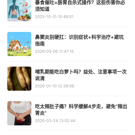
暴食催吐=肠胃自杀式操作？这些伤害你必
须知道
2025-10-31 10:49:01
鼻窦炎别硬扛：识别症状+科学治疗+避坑
指南
2026-03-06 11:47:15
哺乳期能吃白萝卜吗？益处、注意事项一次
说清
2026-01-10 12:39:06
吃太辣肚子痛？科学缓解4步走，避免“辣出
胃炎”
2026-03-24 13:02:44