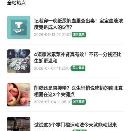
全站热点
记者穿一晚纸尿裤血里查出毒！宝宝血液浓
度竟是成人的5倍？
2026-06-18 17:21:09
国内健康
4道家常素菜补肾真有效！不花一分钱还比
生蚝更温和
2026-07-07 11:25:01
国内健康
削皮还是直接啃？医生悄悄说吃桃的南北真
相藏在这3个关键点
2026-07-04 11:05:01
国内健康
试试这3个零门槛运动法今天就能动起来