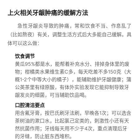
上火相关牙龈肿痛的缓解方法
急性牙龈炎导致的肿痛，常和饮食不当、作息乱了
（比如熬夜）有关，调整生活方式后大多能自己缓解。具
体可以这么做：
饮食调节
黄瓜95%都是水，能帮着补充水分、排掉身体里的废
物；柑橘类水果维生素C多，每天吃差不多150克（大
概1-2个中等大小的橘子），能辅助维护牙龈健康；蒲
公英茶里有绿原酸，有体外实验发现它能抑制导致牙
龈发炎的细菌，可当辅助饮品喝。
口腔清洁要点
用含氟牙膏，按巴氏刷牙法刷，早晚各1次；可以选含
茶树油的漱口水，比起氯己定类的，刺激性小还有天
然抗菌作用；牙线每天用不少于4次，重点清理后牙
的牙缝，防止脏东西堆积。