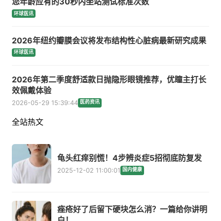
您年龄应有的30秒内坐站测试标准次数
环球医讯
2026年纽约瓣膜会议将发布结构性心脏病最新研究成果
环球医讯
2026年第二季度舒适款日抛隐形眼镜推荐，优瞳主打长
效佩戴体验
2026-05-29 15:39:44
医药资讯
全站热文
龟头红痒别慌！4步辨炎症5招彻底防复发
2025-12-02 11:00:01
国内健康
痤疮好了后留下硬块怎么消？一篇给你讲明
白！