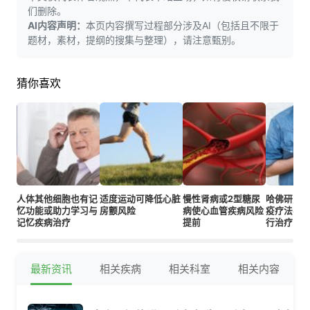
们删除。
AI内容声明：
本页内容撰写过程部分涉及AI（包括且不限于
题材，素材，提纲的搜集与整理），请注意甄别。
猜你喜欢
人体其他细胞也有记
适度运动可降低心脏
慢性肾病或2型糖尿
哈佛研究
忆功能或助力学习与
房颤风险
病使心血管疾病风险
疫疗法与
记忆疾病治疗
提前
行治疗
最新资讯
相关疾病
相关科室
相关内容