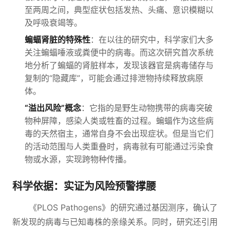
至两周之间，典型症状包括发热、头痛、意识模糊以
及呼吸衰竭等。
蝙蝠肾脏的特殊性
：在以往的研究中，科学家们大多
关注蝙蝠唾液或粪便中的病毒。而这次研究首次系统
地分析了蝙蝠的肾脏样本，发现该器官是病毒储存与
复制的“隐藏库”，可能会通过排泄物持续释放病原
体。
“溢出风险”概念
：它指的是野生动物携带的病毒突破
物种屏障，感染人类或牲畜的过程。蝙蝠作为这些病
毒的天然宿主，通常自身不会出现症状。但是当它们
的活动范围与人类重叠时，病毒就有可能通过污染食
物或水源，实现跨物种传播。
科学依据：实证为风险预警撑腰
《PLOS Pathogens》的研究通过基因测序，确认了
新发现的病毒与已知毒株的亲缘关系。同时，研究还引用