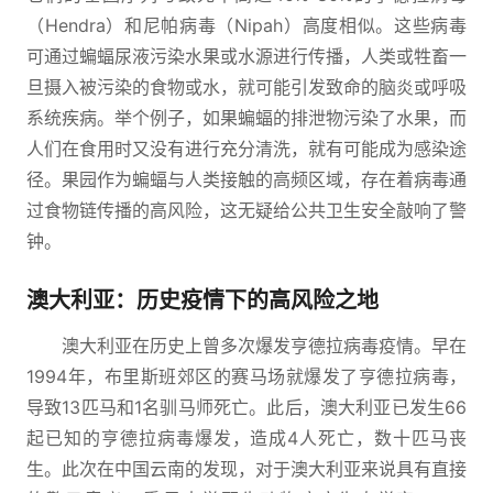
（Hendra）和尼帕病毒（Nipah）高度相似。这些病毒
可通过蝙蝠尿液污染水果或水源进行传播，人类或牲畜一
旦摄入被污染的食物或水，就可能引发致命的脑炎或呼吸
系统疾病。举个例子，如果蝙蝠的排泄物污染了水果，而
人们在食用时又没有进行充分清洗，就有可能成为感染途
径。果园作为蝙蝠与人类接触的高频区域，存在着病毒通
过食物链传播的高风险，这无疑给公共卫生安全敲响了警
钟。
澳大利亚：历史疫情下的高风险之地
澳大利亚在历史上曾多次爆发亨德拉病毒疫情。早在
1994年，布里斯班郊区的赛马场就爆发了亨德拉病毒，
导致13匹马和1名驯马师死亡。此后，澳大利亚已发生66
起已知的亨德拉病毒爆发，造成4人死亡，数十匹马丧
生。此次在中国云南的发现，对于澳大利亚来说具有直接