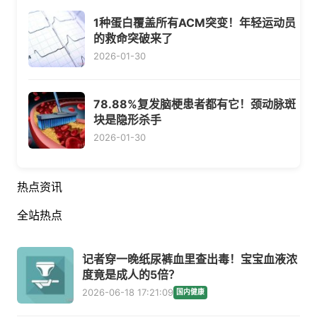
1种蛋白覆盖所有ACM突变！年轻运动员
的救命突破来了
2026-01-30
78.88%复发脑梗患者都有它！颈动脉斑
块是隐形杀手
2026-01-30
热点资讯
全站热点
记者穿一晚纸尿裤血里查出毒！宝宝血液浓
度竟是成人的5倍？
2026-06-18 17:21:09
国内健康