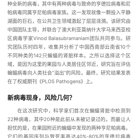
种全新的病毒，其中有两种病毒与致命的亨德拉病毒和尼
帕病毒同属亨尼帕病毒家族。这一发现就像一颗投入平静
湖面的巨石，在公共卫生领域激起了层层涟漪。该研究由
中国团队主导，并联合了澳大利亚莫纳什大学马来西亚校
区病毒学家Vinod Balasubramaniam团队共同参与。研
究团队历时四年，收集并分析了中国西南部云南省10个
不同种类的142只蝙蝠的肾脏样本。之所以选择这个区
域，是因为这里的果园与人类居住区邻近，研究旨在评估
蝙蝠病毒向人类社会“溢出”的风险。最终，研究结果发表
在了权威期刊《PLOS Pathogens》上。
新病毒现身，风险几何？
在这次研究中，科学家们首次在蝙蝠肾脏中检测到
22种病毒，其中20种是此前从未被记录过的。而最让人
担忧的是，在果园附近的蝙蝠中发现的两种亨尼帕病毒。
它们的基因序列与致死率高达40%-80%的亨德拉病毒