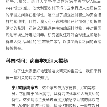
的警示意义。悉尼大学野生动物疾病生态学家Alison
Peel博士指出，澳大利亚农村环境与云南靠近人类居住区
的果园之间存在相似性，这凸显了加强监测和生物安全措
施的紧迫性。目前，澳大利亚农村地区已经加强了对蝙蝠
活动的监测，还建议居民避免接触蝙蝠排泄物，并对果园
周边环境进行定期消毒。研究团队还呼吁全球建立蝙蝠种
群与人类活动区的“生态缓冲带”，以减少两者之间的直接
接触机会。
科普时间：病毒学知识大揭秘
为了让大家更好地理解这次研究的重要性，我们来科
普一些相关的病毒学知识。
亨尼帕病毒家族
：这个家族包括亨德拉、尼帕等成
员，它们属于RNA病毒，具有高致死率和人畜共患的
特性。这类病毒主要通过直接接触感染动物的体液或
被污染的环境进行传播。其潜伏期较短，一般在数日