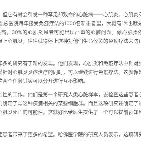
，但它有时会引发一种罕见却致命的心脏病——心肌炎。心肌炎
总医院每年接受免疫疗法的1000名新患者里，大概有1%也就是
高，30%的心肌炎患者可能出现严重的心脏问题，像心脏骤
患上心肌炎，往往就得停止这种对他们生命攸关的免疫疗法来防
年多的研究有了新的发现。他们发现，心肌炎和免疫疗法中针对
受针对心肌炎炎症治疗的同时，可以继续进行免疫疗法。这就像
这两个任务其实可以分开进行互不影响。
创性的工作。他们是第一个研究人类心脏样本，去检查这些患者
们确定了与这种疾病相关的某些细胞群。而且这项研究还确定了
心肌炎死亡的可能性。这就好比给医生提供了一个可以提前预知
症患者带来了更多的希望。哈佛医学院的研究人员表示，这项研