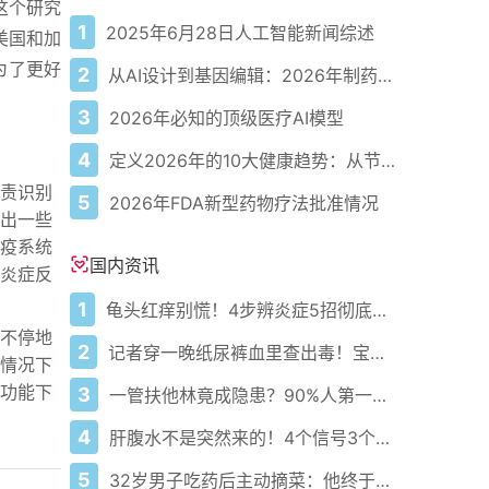
这个研究
1
2025年6月28日人工智能新闻综述
美国和加
为了更好
2
从AI设计到基因编辑：2026年制药领域重大突破
3
2026年必知的顶级医疗AI模型
4
定义2026年的10大健康趋势：从节律健康到冷热交替疗法
责识别
5
2026年FDA新型药物疗法批准情况
出一些
疫系统
国内资讯
炎症反
1
龟头红痒别慌！4步辨炎症5招彻底防复发
不停地
2
记者穿一晚纸尿裤血里查出毒！宝宝血液浓度竟是成人的5倍？
情况下
功能下
3
一管扶他林竟成隐患？90%人第一步就错了！
4
肝腹水不是突然来的！4个信号3个管理要点别等肚子鼓起来
5
32岁男子吃药后主动摘菜：他终于活过来了？