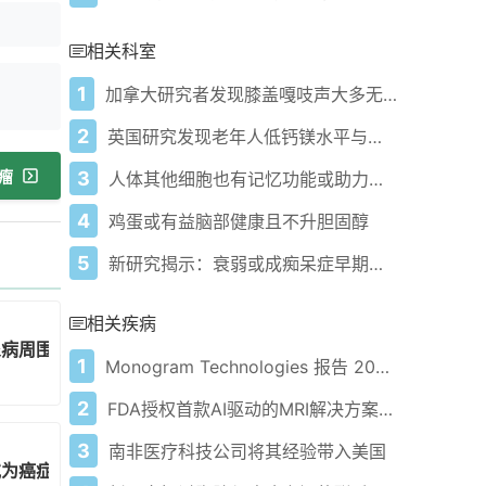
相关科室
1
加拿大研究者发现膝盖嘎吱声大多无害，不必过度担忧骨关节炎风险
2
英国研究发现老年人低钙镁水平与认知表现差有关
瘤
3
人体其他细胞也有记忆功能或助力学习与记忆疾病治疗
4
鸡蛋或有益脑部健康且不升胆固醇
5
新研究揭示：衰弱或成痴呆症早期预警信号
相关疾病
尿病周围神经病变疼痛
1
Monogram Technologies 报告 2024 年第三季度财务业绩
2
FDA授权首款AI驱动的MRI解决方案，用于更安全的阿尔茨海默病治疗
3
南非医疗科技公司将其经验带入美国
或为癌症治疗带来新思路