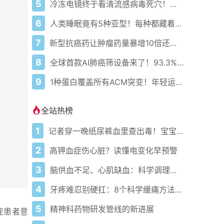
5
冷冻电镜终于看清流感病毒死穴！精准打击时代来了
6
人类睡眠竟有5种亚型！每种都藏着不同的健康密码
7
新型抗癌药让肿瘤药量暴增10倍还不伤身！精准导弹来了
8
全球首款AI肺癌筛设备来了！93.3%敏感92.4%特异99.9%阴性预测
9
1种蛋白覆盖所有ACM突变！年轻运动员的救命突破来了
全站热榜
1
记者穿一晚纸尿裤血里查出毒！宝宝血液浓度竟是成人的5倍？
2
高钾血症伤心脏？读懂电变化早预警
3
脑供血不足、心肌缺血：科学调理全攻略
4
牙疼难忍别硬扛：8个科学缓痛方法收好
5
精神科药物研发管线的新进展
症患者意