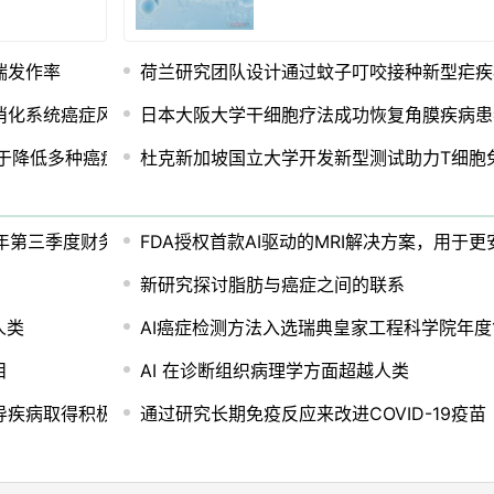
喘发作率
荷兰研究团队设计通过蚊子叮咬接种新型疟疾
消化系统癌症风险
日本大阪大学干细胞疗法成功恢复角膜疾病患
于降低多种癌症风险
杜克新加坡国立大学开发新型测试助力T细胞
024 年第三季度财务业绩
FDA授权首款AI驱动的MRI解决方案，用于
新研究探讨脂肪与癌症之间的联系
人类
AI癌症检测方法入选瑞典皇家工程科学院年度1
目
AI 在诊断组织病理学方面超越人类
导疾病取得积极成果
通过研究长期免疫反应来改进COVID-19疫苗