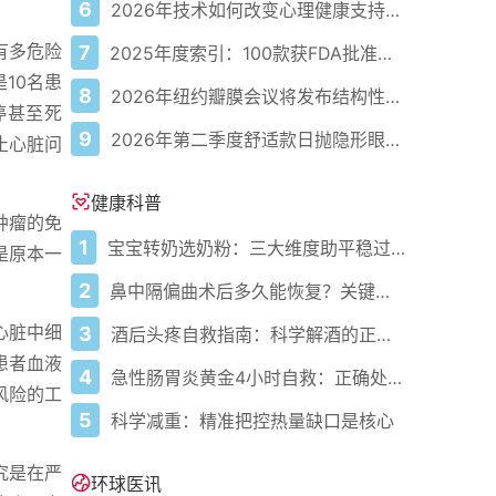
6
2026年技术如何改变心理健康支持的获取方式
有多危险
7
2025年度索引：100款获FDA批准的AI驱动医疗设备
10名患
8
2026年纽约瓣膜会议将发布结构性心脏病最新研究成果
停甚至死
9
2026年第二季度舒适款日抛隐形眼镜推荐，优瞳主打长效佩戴体验
止心脏问
健康科普
肿瘤的免
1
宝宝转奶选奶粉：三大维度助平稳过渡
是原本一
2
鼻中隔偏曲术后多久能恢复？关键看这几点
心脏中细
3
酒后头疼自救指南：科学解酒的正确打开方式
患者血液
4
急性肠胃炎黄金4小时自救：正确处置与误区避坑关键
风险的工
5
科学减重：精准把控热量缺口是核心
究是在严
环球医讯