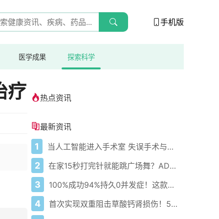
手机版
医学成果
探索科学
治疗
热点资讯
最新资讯
1
当人工智能进入手术室 失误手术与误认身体部位的报告激增
2
在家15秒打完针就能跳广场舞？AD患者终于赢回生活尊严！
3
100%成功94%持久0并发症！这款心脏消融黑科技改写房颤治疗史
4
首次实现双重阻击草酸钙肾损伤！5纳米纳米粒零残留修复肾功能