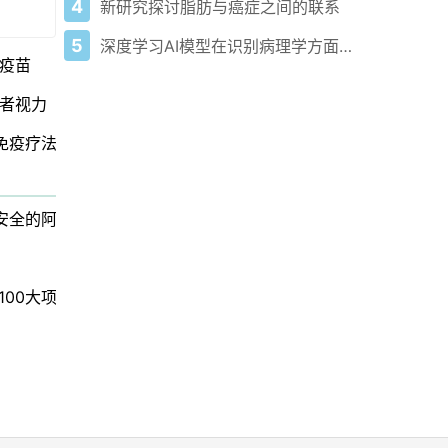
4
新研究探讨脂肪与癌症之间的联系
5
深度学习AI模型在识别病理学方面超越人类
疫苗
者视力
免疫疗法监测
更安全的阿尔茨海默病治疗
00大项目