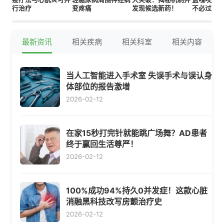
行治疗
变疼痛
发现候选新药！
不必过度
炎风险
最新资讯
相关疾病
相关科室
相关内容
当人工智能进入手术室 失误手术与误认身
体部位的报告激增
2026-02-12
在家15秒打完针就能跳广场舞？AD患者
终于赢回生活尊严！
2026-02-12
100%成功94%持久0并发症！这款心脏
消融黑科技改写房颤治疗史
2026-02-12