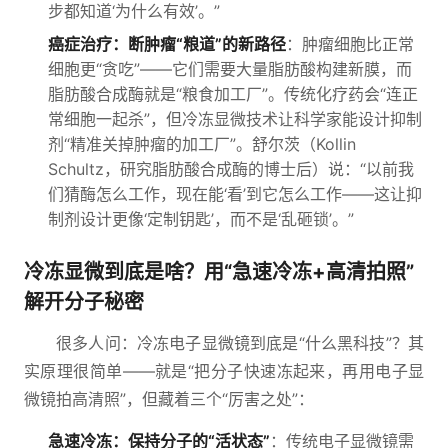
步都知道‘为什么有效’。”
癌症治疗：断肿瘤“粮道”的新路径
：肿瘤细胞比正常
细胞更“贪吃”——它们需要大量脂肪酸构建新膜，而
脂肪酸合成酶就是“粮食加工厂”。传统化疗药会“连正
常细胞一起杀”，但冷冻显微技术让科学家能设计抑制
剂“精准关掉肿瘤的加工厂”。舒尔茨（Kollin
Schultz，研究脂肪酸合成酶的博士后）说：“以前我
们猜酶怎么工作，现在能‘看’到它怎么工作——这让抑
制剂设计更像‘定制钥匙’，而不是‘乱砸锁’。”
冷冻显微到底是啥？用“急速冷冻+高清拍照”
解开分子秘密
很多人问：冷冻电子显微镜到底是“什么黑科技”？其
实原理很简单——就是“把分子快速冻起来，再用电子显
微镜拍高清照”，但藏着三个“厉害之处”：
急速冷冻：保持分子的“活状态”
：传统电子显微镜需