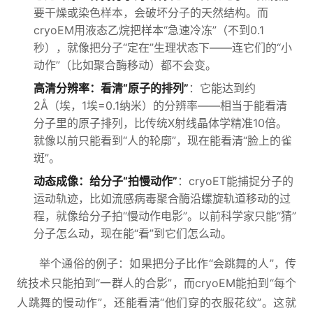
要干燥或染色样本，会破坏分子的天然结构。而
cryoEM用液态乙烷把样本“急速冷冻”（不到0.1
秒），就像把分子“定在”生理状态下——连它们的“小
动作”（比如聚合酶移动）都不会变。
高清分辨率：看清“原子的排列”
：它能达到约
2Å（埃，1埃=0.1纳米）的分辨率——相当于能看清
分子里的原子排列，比传统X射线晶体学精准10倍。
就像以前只能看到“人的轮廓”，现在能看清“脸上的雀
斑”。
动态成像：给分子“拍慢动作”
：cryoET能捕捉分子的
运动轨迹，比如流感病毒聚合酶沿螺旋轨道移动的过
程，就像给分子拍“慢动作电影”。以前科学家只能“猜”
分子怎么动，现在能“看”到它们怎么动。
举个通俗的例子：如果把分子比作“会跳舞的人”，传
统技术只能拍到“一群人的合影”，而cryoEM能拍到“每个
人跳舞的慢动作”，还能看清“他们穿的衣服花纹”。这就