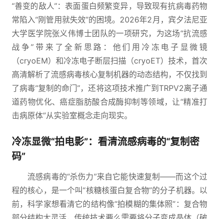
“善变的敌人”：表面蛋白频繁变异，导致现有抗病毒药物
常陷入“刚管用就失效”的困境。2026年2月，宾夕法尼亚
大学医学院张义伟博士团队的一项研究，为这场“抗流感
战争”带来了全新思路：他们用冷冻电子显微镜
（cryoEM）和冷冻电子断层扫描（cryoET）技术，首次
高清解析了流感病毒核心复制机器的动态结构，不仅找到
了病毒“复制的命门”，还将这项技术推广到TRPV2离子通
道药物优化、癌症脂肪酸合成酶抑制等领域，让“精准打
击病原体”从实验室概念走向现实。
冷冻显微“拍电影”：看清流感病毒的“复制密
码”
流感病毒的“杀伤力”来自它能快速复制——而这个过
程的核心，是一个叫“核糖核蛋白复合物”的分子机器。以
前，科学家想看清它的结构像“拍模糊的集体照”：复合物
部分结构太灵活，传统技术要么需要将分子变成晶体（破