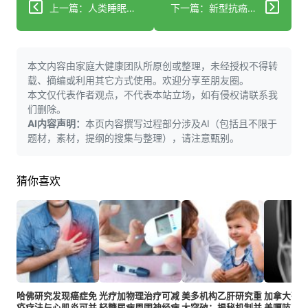
上一篇：人类睡眠竟有5种亚型！每种都藏着不同的健康密码
下一篇：新型抗癌药让肿瘤药量暴增10倍还不伤身！精准导弹来了
本文内容由家庭大健康团队所原创或整理，未经授权不得转
载、摘编或利用其它方式使用。欢迎分享至朋友圈。
本文仅代表作者观点，不代表本站立场，如有侵权请联系我
们删除。
AI内容声明：
本页内容撰写过程部分涉及AI（包括且不限于
题材，素材，提纲的搜集与整理），请注意甄别。
猜你喜欢
哈佛研究发现癌症免
光疗加物理治疗可减
美多机构乙肝研究重
加拿大研
疫疗法与心肌炎可并
轻糖尿病周围神经病
大突破：揭秘机制并
盖嘎吱声