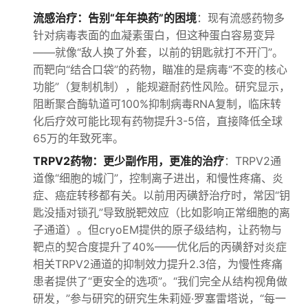
流感治疗：告别“年年换药”的困境
：现有流感药物多
针对病毒表面的血凝素蛋白，但这种蛋白容易变异
——就像“敌人换了外套，以前的钥匙就打不开门”。
而靶向“结合口袋”的药物，瞄准的是病毒“不变的核心
功能”（复制机制），能规避耐药性风险。研究显示，
阻断聚合酶轨道可100%抑制病毒RNA复制，临床转
化后疗效可能比现有药物提升3-5倍，直接降低全球
65万的年致死率。
TRPV2药物：更少副作用，更准的治疗
：TRPV2通
道像“细胞的城门”，控制离子进出，和慢性疼痛、炎
症、癌症转移都有关。以前用丙磺舒治疗时，常因“钥
匙没插对锁孔”导致脱靶效应（比如影响正常细胞的离
子通道）。但cryoEM提供的原子级结构，让药物与
靶点的契合度提升了40%——优化后的丙磺舒对炎症
相关TRPV2通道的抑制效力提升2.3倍，为慢性疼痛
患者提供了“更安全的选项”。“我们完全从结构视角做
研发，”参与研究的研究生朱莉娅·罗塞雷塔说，“每一