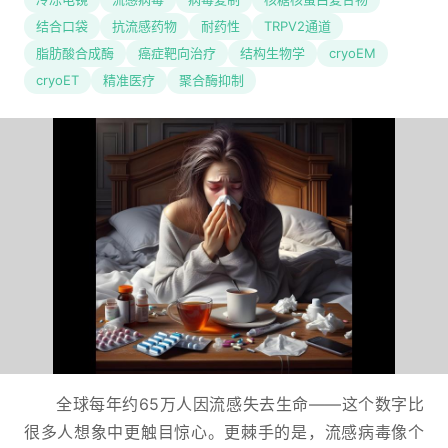
结合口袋
抗流感药物
耐药性
TRPV2通道
脂肪酸合成酶
癌症靶向治疗
结构生物学
cryoEM
cryoET
精准医疗
聚合酶抑制
全球每年约65万人因流感失去生命——这个数字比
很多人想象中更触目惊心。更棘手的是，流感病毒像个