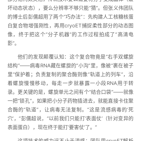
坏动态状态），要么分辨率不够只能“猜”。但张义伟团队
的博士后彭儒超用了两个“巧办法”：先构建人工核糖核蛋
白复合物增强刚性，再用cryoET捕捉柔性部分的动态图
像，终于把这个“分子机器”的工作过程拍成了“高清电
影”。
他们的发现颠覆认知：这个复合物竟是“右手双螺旋
结构”——病毒RNA藏在螺旋的“小沟”里，像被“裹在被子
里”保护着；负责复制的聚合酶则像“轨道上的列车”，沿
着螺旋慢慢移动，每走一步就暴露一小段RNA用于转
录。更关键的是，螺旋单元之间有个“结合口袋”——就像
一把“锁孔”，如果把小分子药物插进去，就能直接卡住聚
合酶的“轨道”，让病毒无法复制。“这是流感病毒的‘死
穴’，”彭儒超说，“以前我们只能打‘表面仗’（针对变异的
表面蛋白），现在终于能打‘要害仗’了。”
这项技术的威力远不止于流感：团队用cryoET解析