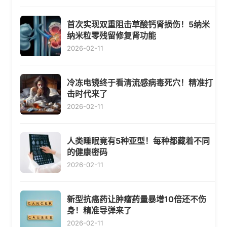
首次实现双重阻击草酸钙肾损伤！5纳米
纳米粒零残留修复肾功能
2026-02-11
冷冻电镜终于看清流感病毒死穴！精准打
击时代来了
2026-02-11
人类睡眠竟有5种亚型！每种都藏着不同
的健康密码
2026-02-11
新型抗癌药让肿瘤药量暴增10倍还不伤
身！精准导弹来了
2026-02-11