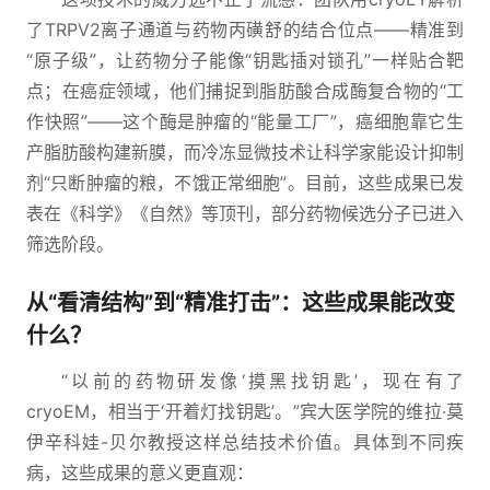
了TRPV2离子通道与药物丙磺舒的结合位点——精准到
“原子级”，让药物分子能像“钥匙插对锁孔”一样贴合靶
点；在癌症领域，他们捕捉到脂肪酸合成酶复合物的“工
作快照”——这个酶是肿瘤的“能量工厂”，癌细胞靠它生
产脂肪酸构建新膜，而冷冻显微技术让科学家能设计抑制
剂“只断肿瘤的粮，不饿正常细胞”。目前，这些成果已发
表在《科学》《自然》等顶刊，部分药物候选分子已进入
筛选阶段。
从“看清结构”到“精准打击”：这些成果能改变
什么？
“以前的药物研发像‘摸黑找钥匙’，现在有了
cryoEM，相当于‘开着灯找钥匙’。”宾大医学院的维拉·莫
伊辛科娃-贝尔教授这样总结技术价值。具体到不同疾
病，这些成果的意义更直观：