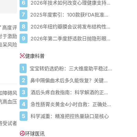
6
2026年技术如何改变心理健康支持的获取方式
7
2025年度索引：100款获FDA批准的AI驱动医疗设备
8
2026年纽约瓣膜会议将发布结构性心脏病最新研究成果
了高度评
对于激励
9
2026年第二季度舒适款日抛隐形眼镜推荐，优瞳主打长效佩戴体验
痴呆风险
健康科普
1
宝宝转奶选奶粉：三大维度助平稳过渡
2
鼻中隔偏曲术后多久能恢复？关键看这几点
3
酒后头疼自救指南：科学解酒的正确打开方式
知障碍风
抗高血压
4
急性肠胃炎黄金4小时自救：正确处置与误区避坑关键
5
科学减重：精准把控热量缺口是核心
将受试者
环球医讯