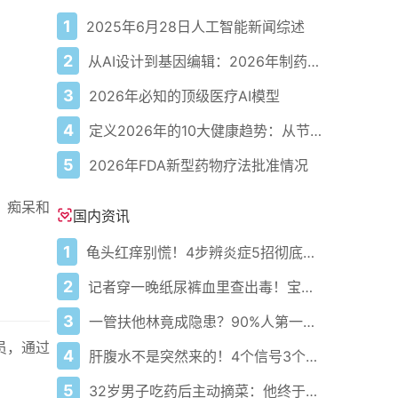
1
2025年6月28日人工智能新闻综述
2
从AI设计到基因编辑：2026年制药领域重大突破
3
2026年必知的顶级医疗AI模型
4
定义2026年的10大健康趋势：从节律健康到冷热交替疗法
5
2026年FDA新型药物疗法批准情况
，痴呆和
国内资讯
1
龟头红痒别慌！4步辨炎症5招彻底防复发
2
记者穿一晚纸尿裤血里查出毒！宝宝血液浓度竟是成人的5倍？
3
一管扶他林竟成隐患？90%人第一步就错了！
员，通过
4
肝腹水不是突然来的！4个信号3个管理要点别等肚子鼓起来
5
32岁男子吃药后主动摘菜：他终于活过来了？