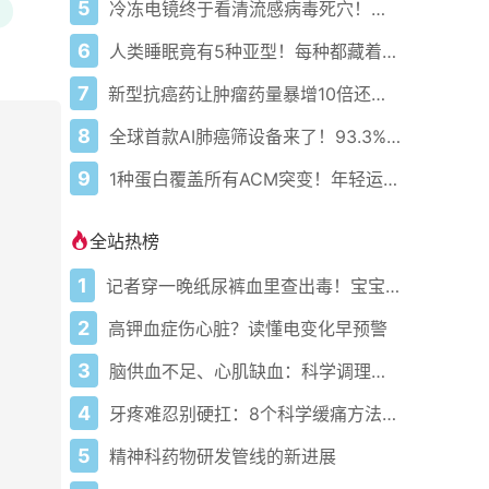
5
冷冻电镜终于看清流感病毒死穴！精准打击时代来了
6
人类睡眠竟有5种亚型！每种都藏着不同的健康密码
7
新型抗癌药让肿瘤药量暴增10倍还不伤身！精准导弹来了
8
全球首款AI肺癌筛设备来了！93.3%敏感92.4%特异99.9%阴性预测
9
1种蛋白覆盖所有ACM突变！年轻运动员的救命突破来了
全站热榜
1
记者穿一晚纸尿裤血里查出毒！宝宝血液浓度竟是成人的5倍？
2
高钾血症伤心脏？读懂电变化早预警
3
脑供血不足、心肌缺血：科学调理全攻略
4
牙疼难忍别硬扛：8个科学缓痛方法收好
5
精神科药物研发管线的新进展