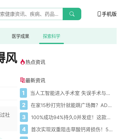
手机版
医学成果
探索科学
碍风
热点资讯
最新资讯
1
当人工智能进入手术室 失误手术与误认身体部位的报告激增
2
在家15秒打完针就能跳广场舞？AD患者终于赢回生活尊严！
过社
3
100%成功94%持久0并发症！这款心脏消融黑科技改写房颤治疗史
4
首次实现双重阻击草酸钙肾损伤！5纳米纳米粒零残留修复肾功能