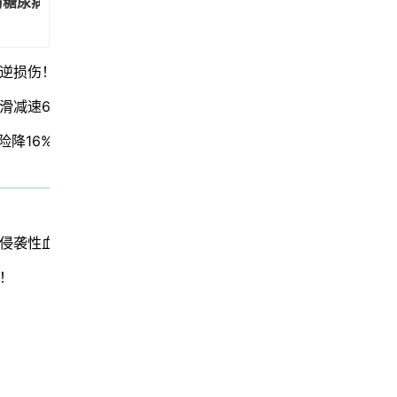
防糖尿病效果超药物17%！
可逆损伤！
滑减速62%！
险降16%！
侵袭性血癌
！