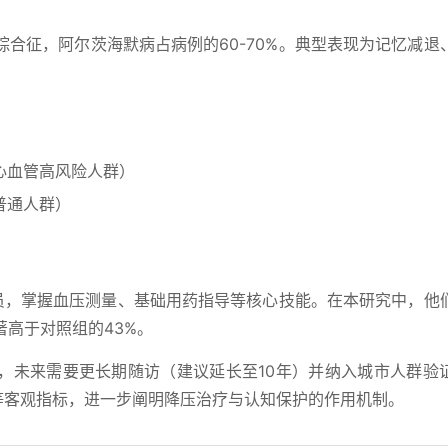
合征，阿尔茨海默病占病例的60-70%。典型表现为记忆减退
于心血管高风险人群）
于普通人群）
人员，掌握血压测量、基础用药指导等核心技能。在本研究中，他
著高于对照组的43%。
，未来需要更长期随访（建议延长至10年）并纳入城市人群验
等客观指标，进一步阐明降压治疗与认知保护的作用机制。