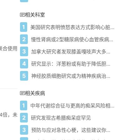
相关科室
1
美国研究表明愤怒表达方式影响心脏健康
2
慢性肾病或2型糖尿病使心血管疾病风险提前
联合使用
3
加拿大研究者发现膝盖嘎吱声大多无害，不必过度担忧骨关节炎风险
4
研究显示：洋葱粉或有助于降低胆固醇！
5
神经胶质细胞研究或为精神疾病治疗带来新希望
相关疾病
1
中年代谢综合征与更高的痴呆风险相关
-4倍，未
2
研究发现古希腊痴呆症罕见
3
预防与应对急性心梗，这些建议你一定要知道！