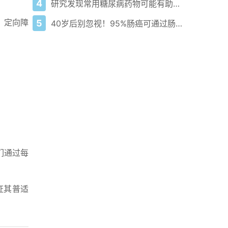
4
研究发现常用糖尿病药物可能有助于预防一种侵袭性血癌
、定向障
5
40岁后别忽视！95%肠癌可通过肠镜早预防！
们通过每
证其普适