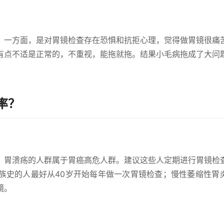
。一方面，是对胃镜检查存在恐惧和抗拒心理，觉得做胃镜很痛
有点不适是正常的，不重视，能拖就拖。结果小毛病拖成了大问
。
率？
、胃溃疡的人群属于胃癌高危人群。建议这些人定期进行胃镜检
族史的人最好从40岁开始每年做一次胃镜检查；慢性萎缩性胃
镜。