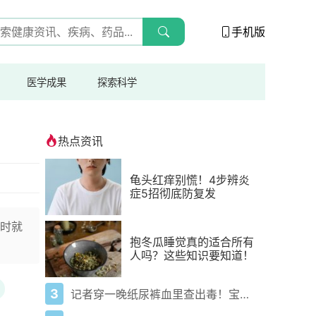
手机版
医学成果
探索科学
热点资讯
龟头红痒别慌！4步辨炎
症5招彻底防复发
时就
抱冬瓜睡觉真的适合所有
人吗？这些知识要知道！
3
记者穿一晚纸尿裤血里查出毒！宝宝血液浓度竟是成人的5倍？