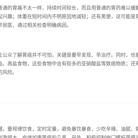
普通的胃痛不太一样，持续时间较长，而且用普通的胃药难以缓
起兴趣；体重在短时间内不明原因地减轻；还有黑便，这可能是
早就医，通过相关检查明确病因。
让公众了解胃癌并不可怕，关键是要早发现、早治疗。同时，也
品、高盐食物，这些食物中含有较多的亚硝酸盐等致癌物质；还
的风险。
键。要规律饮食，定时定量，避免暴饮暴食，少吃辛辣、油腻、
刺激很大，会增加患胃癌的几率。另外，积极控制幽门螺杆菌感