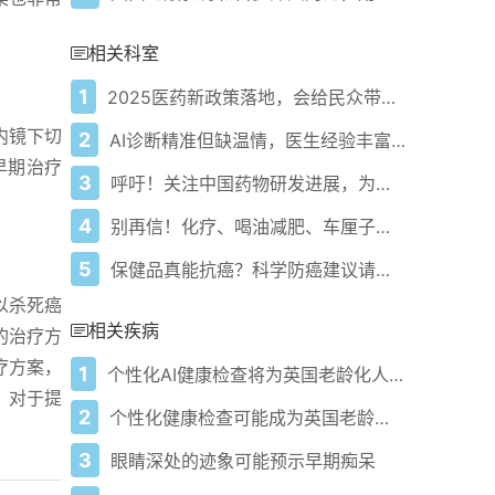
相关科室
1
2025医药新政策落地，会给民众带来哪些利好？
内镜下切
2
AI诊断精准但缺温情，医生经验丰富携手共筑健康防线！
早期治疗
3
呼吁！关注中国药物研发进展，为健康做好管理！
4
别再信！化疗、喝油减肥、车厘子中毒都是谣言
5
保健品真能抗癌？科学防癌建议请收好！
以杀死癌
相关疾病
的治疗方
疗方案，
1
个性化AI健康检查将为英国老龄化人口带来变革
，对于提
2
个性化健康检查可能成为英国老龄化人口的“游戏规则改变者”
3
眼睛深处的迹象可能预示早期痴呆