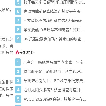
5
孩子每天多喝1罐可乐血压悄悄偷走2mmHg！14年研究揭穿甜饮真面目
大增加。
6
你以为薄荷是真降温？其实是在骗你的冷觉神经！
7
三文鱼爆火的秘密藏在这3大营养密码里！吃对才真香
8
学医要熬10年还拿不到高薪？这届考生真香警告来了！
9
89岁还能健步如飞？钟南山的秘密藏在这6个习惯里！
过类似经
胃胀、胃
全站热榜
有明显的
1
记者穿一晚纸尿裤血里查出毒！宝宝血液浓度竟是成人的5倍？
2
脑供血不足、心肌缺血：科学调理全攻略
3
牙疼难忍别硬扛：8个科学缓痛方法收好
血液指标
定的提示
4
右侧太阳穴胀痛？诱因排查与应对指南
样，恶性
5
ASCO 2026癌症突破：胰腺癌生存率翻倍，乳腺癌避免化疗