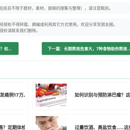
（包括且不限于题材，素材，提纲的搜集与整理），请注意甄别。
经授权不得转载、摘编或利用其它方式使用。欢迎分享至朋友圈。
侵权请联系我们删除。
上一篇：阿莫西林洗头真能解决脱发问题？权威辟谣来了！
下一篇：长期熬夜危害大，7种食物助你熬夜后“回
新发癌例17万人死亡，癌症咋防？
如何识别与预防淋巴瘤？
癌？定期体检你做了吗！
过量饮酒、高盐饮食……这