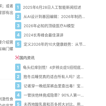
解；或者
1
2025年6月28日人工智能新闻综述
胃部有出
2
从AI设计到基因编辑：2026年制药领域重大突破
3
2026年必知的顶级医疗AI模型
4
2024长寿峰会最佳演讲
要介绍胃
5
定义2026年的10大健康趋势：从节律健康到冷热交替疗法
有幽门螺
国内资讯
1
龟头红痒别慌！4步辨炎症5招彻底防复发
2
抱冬瓜睡觉真的适合所有人吗？这些知识要知道！
3
记者穿一晚纸尿裤血里查出毒！宝宝血液浓度竟是成人的5倍？
4
一管扶他林竟成隐患？90%人第一步就错了！
刺激性食
5
夫西地酸乳膏和百多邦大对比，用药指南快收好！
染也非常