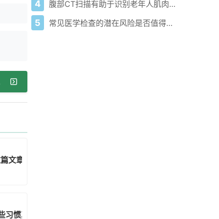
4
腹部CT扫描有助于识别老年人肌肉减少症
5
常见医学检查的潜在风险是否值得？这里是你需要考虑的因素
血”！
这篇文章告诉你！
些习惯真会致癌吗？