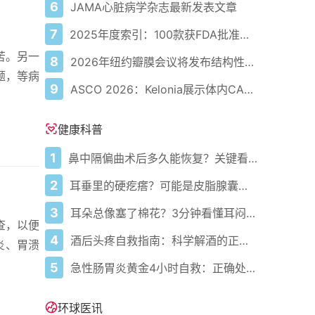
6
JAMA心脏病学杂志最新发表文章
7
2025年度索引：100款获FDA批准的AI驱动医疗设备
苦。另一
8
2026年纽约瓣膜会议将发布结构性心脏病最新研究成果
题，等病
9
ASCO 2026：Kelonia展示体内CAR-T疗法在多发性骨髓瘤中的积极数据
健康科普
1
鼻中隔偏曲术后多久能恢复？关键看这几点
2
耳垂里的硬疙瘩？可能是皮脂腺囊肿在作怪——教你正确识别与处理
3
耳朵总像塞了棉花？3分钟看懂耳闷的真相与自救指南
查，以便
4
酒后头疼自救指南：科学解酒的正确打开方式
炎、胃溃
5
急性肠胃炎黄金4小时自救：正确处置与误区避坑关键
环球医讯