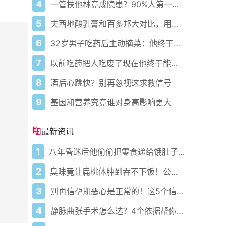
4
一管扶他林竟成隐患？90%人第一步就错了！
5
夫西地酸乳膏和百多邦大对比，用药指南快收好！
6
32岁男子吃药后主动摘菜：他终于活过来了？
7
以前吃药把人吃废了现在他终于能好起来了
8
酒后心跳快？别再忽视这求救信号
9
基因和营养究竟谁对身高影响更大
最新资讯
1
八年昏迷后他偷偷把零食递给饿肚子的妻子暖哭全网
2
臭味竟让扁桃体肿到吞不下饭！公厕里藏着啥致命菌？
3
别再信孕期恶心是正常的！这5个信号出现立刻就医
4
静脉曲张手术怎么选？4个依据帮你避坑稳过夏天