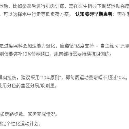
运动，比如桑拿后进行肌肉训练，需在医生指导下调整运动强
，可以选择水中行走等低负荷方案。
认知障碍早期患者
：需在
是过度照料会加速能力退化，应遵循“适度支持 + 自主练习”原
充剂仅能弥补10%营养缺口，肌肉维持需要持续抗阻训练。
肉拉伤，建议采用“10%原则”，即每周运动量增幅不超过10%
使用分色药盒区分晨/晚剂量。
如走路步数、家务完成情况。
制定个性化运动计划。