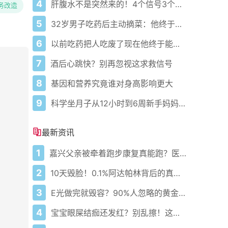
4
肝腹水不是突然来的！4个信号3个管理要点别等肚子鼓起来
务改造
5
32岁男子吃药后主动摘菜：他终于活过来了？
6
以前吃药把人吃废了现在他终于能好起来了
7
酒后心跳快？别再忽视这求救信号
8
基因和营养究竟谁对身高影响更大
9
科学坐月子从12小时到6周新手妈妈必藏护理攻略
最新资讯
1
嘉兴父亲被牵着跑步康复真能跑？医生悄悄说这5步错一步就白练
2
10天毁脸！0.1%阿达帕林背后的真相你敢看吗？
3
E光做完就毁容？90%人忽略的黄金7天护理真相！
4
宝宝眼屎结痂还发红？别乱擦！这病正在偷偷堵住泪道