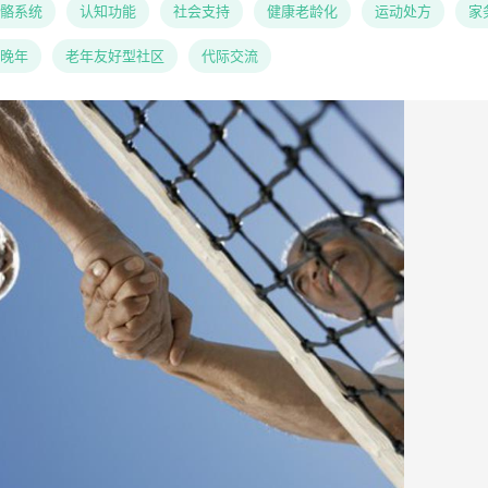
骼系统
认知功能
社会支持
健康老龄化
运动处方
家
晚年
老年友好型社区
代际交流