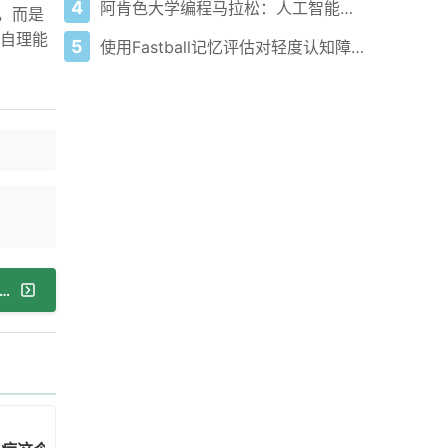
4
阿肯色大学编程马拉松：人工智能项目助力解决心理健康问题
，而是
活自理能
5
使用Fastball记忆评估对轻度认知障碍患者识别记忆的被动客观测量
：中国79岁、美国79.46岁、日本84.5岁，三国寿命差异为何这么大？