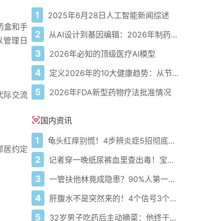
1
2025年6月28日人工智能新闻综述
药盒和手
2
从AI设计到基因编辑：2026年制药领域重大突破
以管理日
3
2026年必知的顶级医疗AI模型
4
定义2026年的10大健康趋势：从节律健康到冷热交替疗法
5
2026年FDA新型药物疗法批准情况
代际交流
国内资讯
1
龟头红痒别慌！4步辨炎症5招彻底防复发
邻居约定
2
记者穿一晚纸尿裤血里查出毒！宝宝血液浓度竟是成人的5倍？
3
一管扶他林竟成隐患？90%人第一步就错了！
4
肝腹水不是突然来的！4个信号3个管理要点别等肚子鼓起来
5
32岁男子吃药后主动摘菜：他终于活过来了？