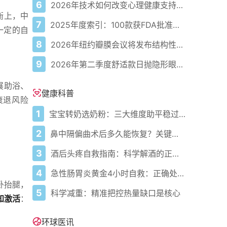
6
2026年技术如何改变心理健康支持的获取方式
衡上，中
7
2025年度索引：100款获FDA批准的AI驱动医疗设备
一定的自
8
2026年纽约瓣膜会议将发布结构性心脏病最新研究成果
9
2026年第二季度舒适款日抛隐形眼镜推荐，优瞳主打长效佩戴体验
展助浴、
健康科普
衰退风险
1
宝宝转奶选奶粉：三大维度助平稳过渡
2
鼻中隔偏曲术后多久能恢复？关键看这几点
3
酒后头疼自救指南：科学解酒的正确打开方式
4
急性肠胃炎黄金4小时自救：正确处置与误区避坑关键
卧抬腿，
5
科学减重：精准把控热量缺口是核心
知激活
：
环球医讯