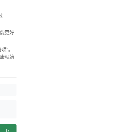
过
能更好
项”。
康就始
剧痛到牙神经坏死，这病咋引起咋治？