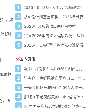
1
2025年6月28日人工智能新闻综述
2
从AI设计到基因编辑：2026年制药领域重大突破
奶油。如
3
2026年必知的顶级医疗AI模型
预混咖啡
4
定义2026年的10大健康趋势：从节律健康到冷热交替疗法
5
2026年FDA新型药物疗法批准情况
国内资讯
啡，不
1
龟头红痒别慌！4步辨炎症5招彻底防复发
低血糖
2
记者穿一晚纸尿裤血里查出毒！宝宝血液浓度竟是成人的5倍？
3
一管扶他林竟成隐患？90%人第一步就错了！
4
肝腹水不是突然来的！4个信号3个管理要点别等肚子鼓起来
物。所
5
32岁男子吃药后主动摘菜：他终于活过来了？