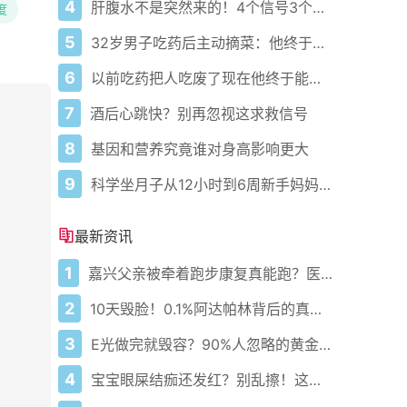
4
肝腹水不是突然来的！4个信号3个管理要点别等肚子鼓起来
度
5
32岁男子吃药后主动摘菜：他终于活过来了？
6
以前吃药把人吃废了现在他终于能好起来了
7
酒后心跳快？别再忽视这求救信号
8
基因和营养究竟谁对身高影响更大
9
科学坐月子从12小时到6周新手妈妈必藏护理攻略
最新资讯
1
嘉兴父亲被牵着跑步康复真能跑？医生悄悄说这5步错一步就白练
2
10天毁脸！0.1%阿达帕林背后的真相你敢看吗？
3
E光做完就毁容？90%人忽略的黄金7天护理真相！
4
宝宝眼屎结痂还发红？别乱擦！这病正在偷偷堵住泪道