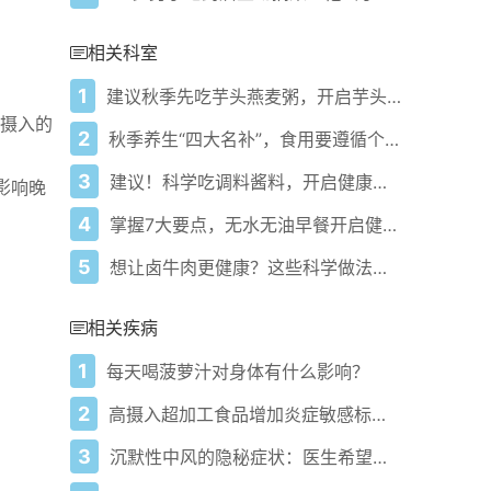
相关科室
1
建议秋季先吃芋头燕麦粥，开启芋头养生之旅！
摄入的
2
秋季养生“四大名补”，食用要遵循个性化与适度原则！
3
建议！科学吃调料酱料，开启健康饮食模式！
影响晚
4
掌握7大要点，无水无油早餐开启健康活力一天！
5
想让卤牛肉更健康？这些科学做法快试试！
相关疾病
1
每天喝菠萝汁对身体有什么影响？
2
高摄入超加工食品增加炎症敏感标志物水平
3
沉默性中风的隐秘症状：医生希望女性了解的信号及如何降低风险