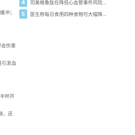
4
司美格鲁肽在降低心血管事件风险方面优于替尔泊肽
。
缓冲；
5
医生称每日食用四种食物可大幅降低癌症风险
样会伤害
易引发血
半杯开
啡，还