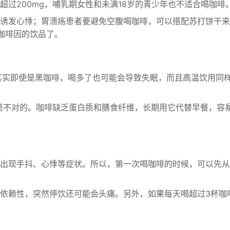
超过200mg，哺乳期女性和未满18岁的青少年也不适合喝咖啡
诱发心悸；胃溃疡患者要避免空腹喝咖啡，可以搭配苏打饼干来
咖啡因的饮品了。
，其实即使是黑咖啡，喝多了也可能会导致失眠，而且高温饮用同
也是不对的。咖啡缺乏蛋白质和膳食纤维，长期用它代替早餐，容
出现手抖、心悸等症状。所以，第一次喝咖啡的时候，可以先从
依赖性，突然停饮还可能会头痛。另外，如果每天喝超过3杯咖