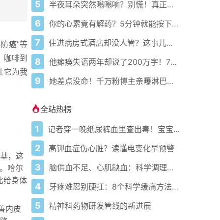
5
半夜耳朵突然嗡嗡响？别慌！真正原因可能和你想的完全不一样
6
你的心累竟有解药？5分钟就能按下暂停键！
7
住进病房式酒店却没人管？这事儿到底谁来负责！
防癌”等
，咖啡到
8
他瘫痪失语两年却说了200万字！7岁女儿听爸爸讲笑话笑出声
让它为我
9
她差点没命！千万粉博主亲曝淋巴结肿大竟是癌症前兆
全站热榜
1
记者穿一晚纸尿裤血里查出毒！宝宝血液浓度竟是成人的5倍？
2
高钾血症伤心脏？读懂电变化早预警
基，这
3
脑供血不足、心肌缺血：科学调理全攻略
伤。哈尔
比给身体
4
牙疼难忍别硬扛：8个科学缓痛方法收好
5
精神科药物研发管线的新进展
善内皮