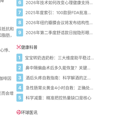
降
6
2026年技术如何改变心理健康支持的获取方式
7
2025年度索引：100款获FDA批准的AI驱动医疗设备
8
2026年纽约瓣膜会议将发布结构性心脏病最新研究成果
素抵抗和
9
2026年第二季度舒适款日抛隐形眼镜推荐，优瞳主打长效佩戴体验
和脂肪，
健康科普
现心悸、
1
宝宝转奶选奶粉：三大维度助平稳过渡
2
鼻中隔偏曲术后多久能恢复？关键看这几点
3
酒后头疼自救指南：科学解酒的正确打开方式
咖啡因
4
急性肠胃炎黄金4小时自救：正确处置与误区避坑关键
反而会增
5
科学减重：精准把控热量缺口是核心
环球医讯