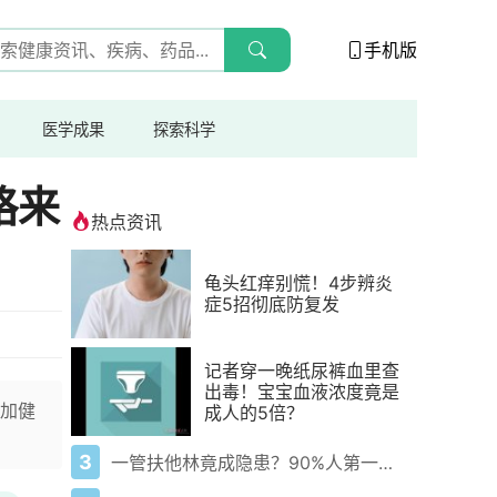
手机版
医学成果
探索科学
略来
热点资讯
龟头红痒别慌！4步辨炎
症5招彻底防复发
记者穿一晚纸尿裤血里查
出毒！宝宝血液浓度竟是
加健
成人的5倍？
3
一管扶他林竟成隐患？90%人第一步就错了！