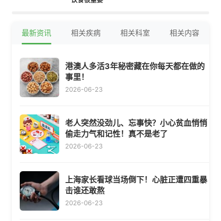
最新资讯
相关疾病
相关科室
相关内容
港澳人多活3年秘密藏在你每天都在做的
事里！
2026-06-23
老人突然没劲儿、忘事快？小心贫血悄悄
偷走力气和记性！真不是老了
2026-06-23
上海家长看球当场倒下！心脏正遭四重暴
击谁还敢熬
2026-06-23