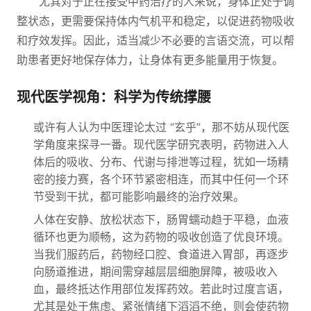
尤其对于正在接受中药治疗的人来说，身体正处于调
整状态，更需要保持体内气机平和稳定，以促进药物吸收
和疗效发挥。因此，适当减少不必要的言语交流，可以帮
助患者更好地保存体力，让身体有更多能量用于恢复。
现代医学视角：科学为传统撑腰
或许有人认为中医理论太过 “玄乎”，那不妨从现代医
学角度来探寻一番。现代医学研究表明，药物进入人
体后的吸收、分布、代谢与排泄等过程，犹如一场精
密的接力赛，各个环节紧密相连，而其中任何一个环
节受到干扰，都可能影响最终的治疗效果。
人体在安静、放松状态下，肠胃蠕动趋于平稳，血液
循环也更为顺畅，这为药物的吸收创造了优良环境。
当我们服药后，药物经口腔、食道进入胃部，再逐步
向肠道推进，期间需穿越层层细胞屏障，被吸收入
血，最终抵达作用部位发挥药效。若此时过度言语，
尤其是处于焦虑、紧张情绪下滔滔不绝，则会使药物