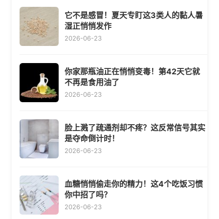
它不是感冒！夏天专盯这3类人的黏人暑
湿正悄悄发作
2026-06-23
你家那瓶油正在悄悄变毒！第42天它就
不再是食用油了
2026-06-23
脸上溅了疏通剂却不疼？这反常信号其实
是夺命倒计时！
2026-06-23
血糖悄悄偷走你的精力！这4个吃饭习惯
你中招了吗？
2026-06-23