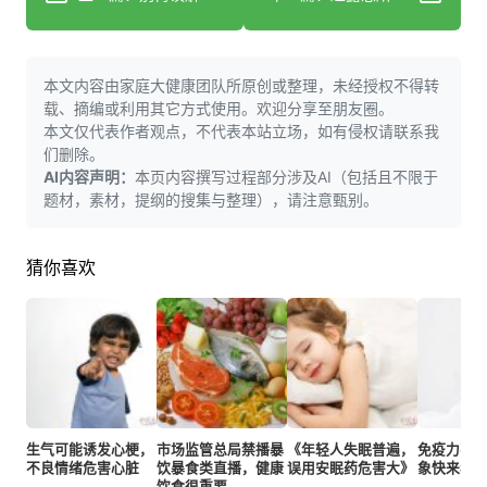
本文内容由家庭大健康团队所原创或整理，未经授权不得转
载、摘编或利用其它方式使用。欢迎分享至朋友圈。
本文仅代表作者观点，不代表本站立场，如有侵权请联系我
们删除。
AI内容声明：
本页内容撰写过程部分涉及AI（包括且不限于
题材，素材，提纲的搜集与整理），请注意甄别。
猜你喜欢
生气可能诱发心梗，
市场监管总局禁播暴
《年轻人失眠普遍，
免疫力不
不良情绪危害心脏
饮暴食类直播，健康
误用安眠药危害大》
象快来看
饮食很重要