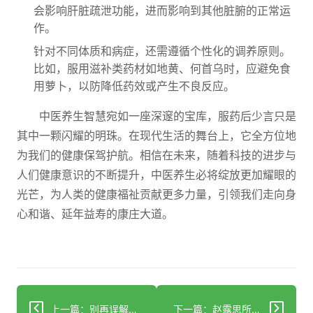
会影响肝脏疏泄功能，进而影响到其他脏腑的正常运
作。
针对不同体质和病症，还需遵循个性化的调养原则。
比如，服用滋补类药材如地黄、何首乌时，应避免食
用萝卜，以防降低药效或产生不良反应。
中医养生智慧宛如一座深邃的宝库，服药后少言只是
其中一颗闪耀的明珠。在现代生活的舞台上，它全方位地
为我们的健康保驾护航。相信在未来，随着科技的进步与
人们健康意识的不断提升，中医养生必将绽放更加耀眼的
光芒，为人类的健康福祉贡献更多力量，引领我们走向身
心和谐、延年益寿的康庄大道。
上一篇：别再误解！脑瘫绝非“傻子”代名词
下一篇：赵露思所患失语症，你了解多少？