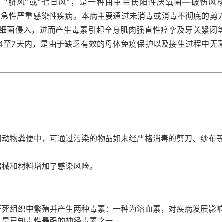
、“脐风”或“七日风”，是一种由革兰氏阳性厌氧菌—破伤风
的急性严重感染性疾病。本病主要通过未消毒或消毒不彻底的剪
细菌侵入，进而产生毒素引起全身肌肉强直性痉挛及牙关紧闭
4至7天内，是由于缺乏有效的母体免疫保护以及接生过程中无
和动物粪便中，可通过污染的物品如未经严格消毒的剪刀、纱布
。
器械和材料增加了感染风险。
坏死组织中繁殖并产生两种毒素：一种为溶血素，对疾病发展影
，是已知毒性最强的神经毒素之一。