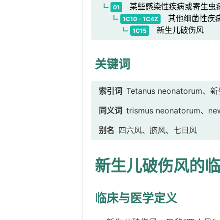
某些感染性疾病或寄生虫
01
其他细菌性疾
1C10 - 1C4Z
新生儿破伤风
1C15
关键词
索引词
Tetanus neonator
同义词
trismus neonatorum、new
别名
四六风、脐风、七日风
新生儿破伤风的
临床与医学定义