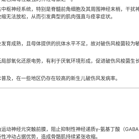
达中枢神经系统，特别是脊髓前角细胞及其周围神经末梢，干扰
收缩无法放松，从而引发典型的肌肉强直与痉挛症状。
全发育成熟，且母体提供的抗体水平不足，故对破伤风梭菌较为
低局部氧化还原电势，有利于厌氧环境形成，促进破伤风梭菌生
术普及，在一些地区仍存在较高的新生儿破伤风发病率。
运动神经元突触前膜，阻止抑制性神经递质γ-氨基丁酸（GAB
奋性冲动占据优势，造成骨骼肌持续紧张收缩。