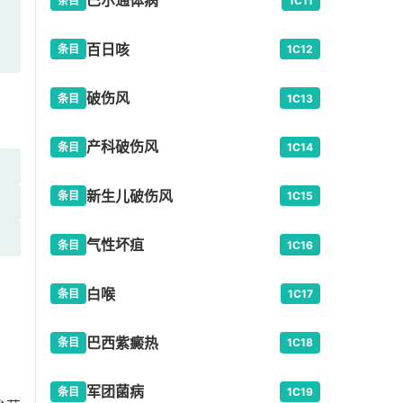
巴尔通体病
条目
1C11
百日咳
条目
1C12
破伤风
条目
1C13
产科破伤风
条目
1C14
新生儿破伤风
条目
1C15
气性坏疽
条目
1C16
白喉
条目
1C17
巴西紫癜热
条目
1C18
军团菌病
条目
1C19