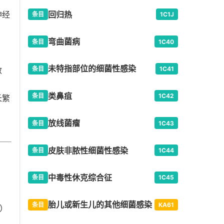
回归热
神经
条目
1C1J
弯曲菌病
条目
1C40
未特指部位的细菌性感染
敏
条目
1C41
类鼻疽
条目
1C42
长繁
放线菌瘤
条目
1C43
皮肤非脓性细菌性感染
条目
1C44
中毒性休克综合征
条目
1C45
胎儿或新生儿的其他细菌感染
条目
KA61
A）