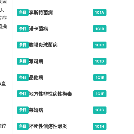
梭菌
刀、
李斯特菌病
条目
1C1A
等症
菌操
诺卡菌病
条目
1C1B
脑膜炎球菌病
条目
1C1C
雅司病
条目
1C1D
品他病
条目
1C1E
等直
地方性非性病性梅毒
条目
1C1F
莱姆病
条目
1C1G
响较
坏死性溃疡性龈炎
条目
1C1H