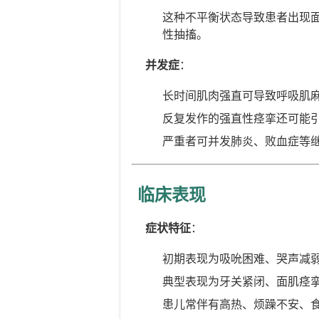
这种不平衡状态导致患者出现
性抽搐。
并发症
：
长时间肌肉强直可导致呼吸肌
反复发作的强直性痉挛还可能
严重者可并发肺炎、败血症等
临床表现
症状特征
：
初期表现为吸吮困难、哭声减
典型表现为牙关紧闭、面肌痉挛
患儿常伴有高热、烦躁不安、