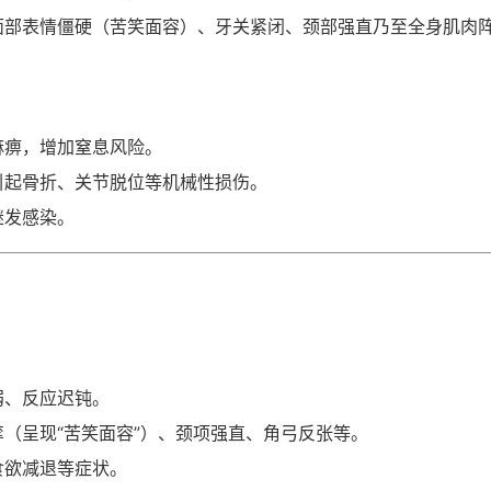
面部表情僵硬（苦笑面容）、牙关紧闭、颈部强直乃至全身肌肉
麻痹，增加窒息风险。
引起骨折、关节脱位等机械性损伤。
继发感染。
弱、反应迟钝。
（呈现“苦笑面容”）、颈项强直、角弓反张等。
食欲减退等症状。