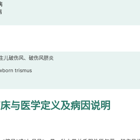
病
病
um、新生儿破伤风、破伤风脐炎
born trismus
临床与医学定义及病因说明