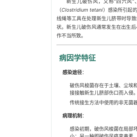
新生儿破伤风，又称“四六风”
（
Clostridium tetani
）感染所引起
线绳等工具在处理新生儿脐带时导致
状。新生儿破伤风通常发生在出生后
作不当所致。
病因学特征
感染途径
：
破伤风梭菌存在于土壤、尘埃
接接触新生儿脐部伤口而入侵
传统接生方法中使用的非无菌
病理机制
：
感染初期，破伤风梭菌在局部
小；另一种即破伤风痉挛毒素