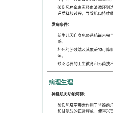
破伤风痉挛毒素经血液循环到
递质释放过程，导致肌肉持续
发病条件
：
新生儿因自身免疫系统尚未完
感。
坏死的脐残端及其覆盖物可降
殖。
缺乏必要的卫生教育和无菌技
病理生理
神经肌肉功能障碍
：
破伤风痉挛毒素作用于脊髓前角
和甘氨酸的正常释放，使得兴