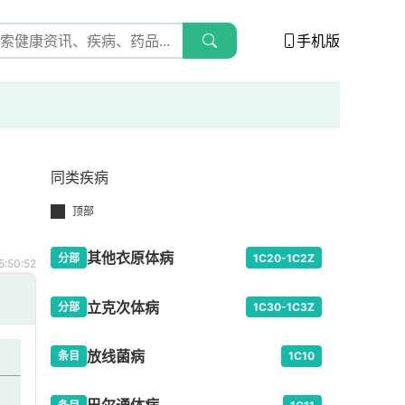
手机版
同类疾病
顶部
其他衣原体病
分部
1C20-1C2Z
:50:52
立克次体病
分部
1C30-1C3Z
放线菌病
条目
1C10