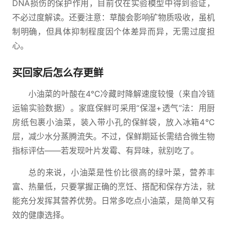
DNA损伤的保护作用，目前仅在实验模型中得到验证，
不必过度解读。还要注意：草酸会影响矿物质吸收，虽机
制明确，但具体抑制程度因个体差异而异，无需过度担
心。
买回家后怎么存更鲜
小油菜的叶酸在4℃冷藏时降解速度较慢（来自冷链
运输实验数据）。家庭保鲜可采用“保湿+透气”法：用厨
房纸包裹小油菜，装入带小孔的保鲜袋，放入冰箱4℃
层，减少水分蒸腾流失。不过，保鲜期延长需结合微生物
指标评估——若发现叶片发霉、有异味，就别吃了。
总的来说，小油菜是性价比很高的绿叶菜，营养丰
富、热量低，只要掌握正确的烹饪、搭配和保存方法，就
能充分发挥其营养优势。日常多吃点小油菜，是简单又有
效的健康选择。