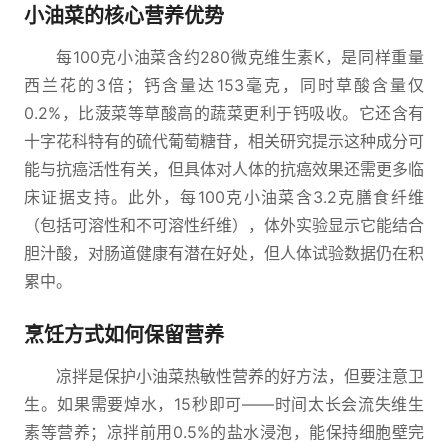
小油菜的核心营养优势
每100克小油菜含约280微克维生素K，是同样重量
西兰花的3倍；钙含量达153毫克，同时草酸含量仅
0.2%，比菠菜等草酸高的蔬菜更利于钙吸收。它还含有
十字花科特有的硫代葡萄糖苷，相关研究提示这种成分可
能与抗癌活性有关，但具体对人体的抗癌效果还需更多临
床证据支持。此外，每100克小油菜含3.2克膳食纤维
（包括可溶性和不可溶性纤维），体外实验显示它能结合
胆汁酸，对肠道健康有潜在好处，但人体试验数据仍在积
累中。
烹饪方式如何保留营养
凉拌是保护小油菜热敏性营养的好方法，但要注意卫
生。如果需要焯水，15秒即可——时间太长会流失维生
素等营养；凉拌前用0.5%的盐水浸泡，能保持细胞壁完