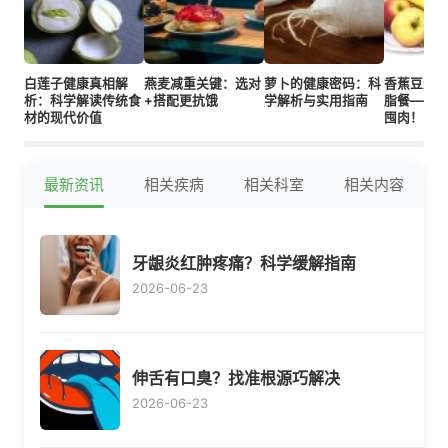
白莲子健康真相解
燕麦减重关键：选对
萝卜的健康密码：科
香蕉豆浆
析：科学解读传统食
+搭配更抗饿
学解析与实用指南
脂餐——
材的现代价值
囤肉！
最新资讯
相关疾病
相关科室
相关内容
牙龈炎红肿疼痛？科学缓解指南
2026-06-23
伸舌有口臭？找准根源巧解决
2026-06-23