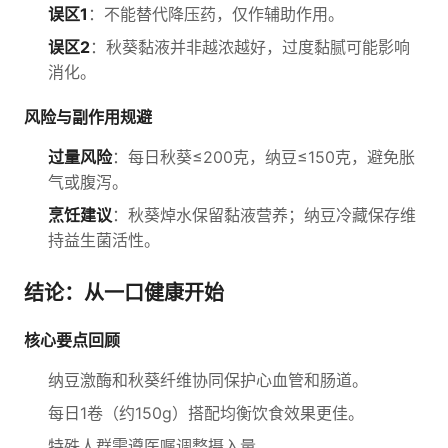
误区1
：不能替代降压药，仅作辅助作用。
误区2
：秋葵黏液并非越浓越好，过度黏腻可能影响
消化。
风险与副作用规避
过量风险
：每日秋葵≤200克，纳豆≤150克，避免胀
气或腹泻。
烹饪建议
：秋葵焯水保留黏液营养；纳豆冷藏保存维
持益生菌活性。
结论：从一口健康开始
核心要点回顾
纳豆激酶和秋葵纤维协同保护心血管和肠道。
每日1卷（约150g）搭配均衡饮食效果更佳。
特殊人群需遵医嘱调整摄入量。