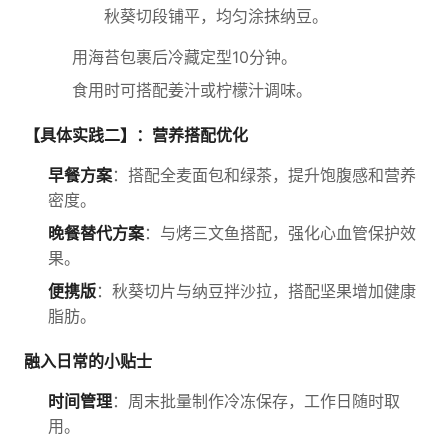
秋葵切段铺平，均匀涂抹纳豆。
用海苔包裹后冷藏定型10分钟。
食用时可搭配姜汁或柠檬汁调味。
【具体实践二】：营养搭配优化
早餐方案
：搭配全麦面包和绿茶，提升饱腹感和营养
密度。
晚餐替代方案
：与烤三文鱼搭配，强化心血管保护效
果。
便携版
：秋葵切片与纳豆拌沙拉，搭配坚果增加健康
脂肪。
融入日常的小贴士
时间管理
：周末批量制作冷冻保存，工作日随时取
用。