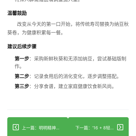
温馨鼓励
改变从今天的第一口开始，将传统寿司替换为纳豆秋
葵卷，为健康积累每一餐。
建议后续步骤
第一步
：采购新鲜秋葵和无添加纳豆，尝试基础版制
作。
第二步
：记录食用后的消化变化，逐步调整搭配。
第三步
：分享食谱，建立家庭健康饮食新风尚。
上一篇：明明精神好却被说显老？眼袋问题该咋解决！
下一篇：‘16 + 8轻断食’真能减肥？小心心血管死亡风险飙升！