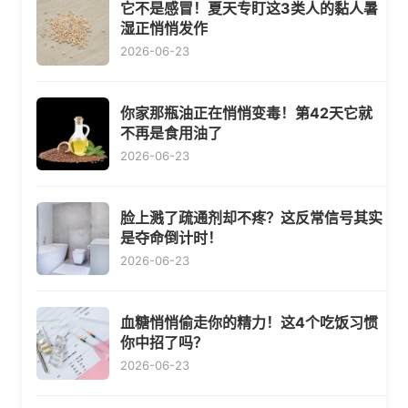
它不是感冒！夏天专盯这3类人的黏人暑
湿正悄悄发作
2026-06-23
你家那瓶油正在悄悄变毒！第42天它就
不再是食用油了
2026-06-23
脸上溅了疏通剂却不疼？这反常信号其实
是夺命倒计时！
2026-06-23
血糖悄悄偷走你的精力！这4个吃饭习惯
你中招了吗？
2026-06-23