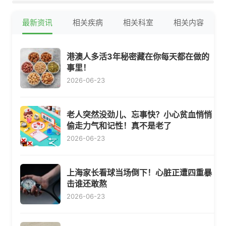
最新资讯
相关疾病
相关科室
相关内容
港澳人多活3年秘密藏在你每天都在做的
事里！
2026-06-23
老人突然没劲儿、忘事快？小心贫血悄悄
偷走力气和记性！真不是老了
2026-06-23
上海家长看球当场倒下！心脏正遭四重暴
击谁还敢熬
2026-06-23