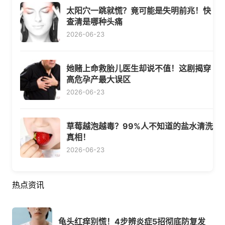
太阳穴一跳就慌？竟可能是失明前兆！快
查清是哪种头痛
2026-06-23
她赌上命救胎儿医生却说不值！这剧揭穿
高危孕产最大误区
2026-06-23
草莓越泡越毒？99%人不知道的盐水清洗
真相！
2026-06-23
热点资讯
龟头红痒别慌！4步辨炎症5招彻底防复发