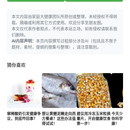
本文内容由家庭大健康团队所原创或整理，未经授权不得转
载、摘编或利用其它方式使用。欢迎分享至朋友圈。
本文仅代表作者观点，不代表本站立场，如有侵权请联系我
们删除。
AI内容声明：
本页内容撰写过程部分涉及AI（包括且不限于
题材，素材，提纲的搜集与整理），请注意甄别。
猜你喜欢
窜稀酸奶引发健康争
想让黄鳝泥鳅走向西
建议用冷冻玉米粒换
今天少放
议，到底咋回事？
方餐桌？这些办法值
薯片，开启健康饮食
你科学吃
得试试！
第一步！
康！