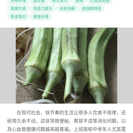
秋葵纤维
益生菌
维生素K2
便秘
心血管疾病
健康饮食
免疫力提升
血栓溶解
胆固醇降低
黏液蛋白
膳食纤维
在现代社会，快节奏的生活让很多人饮食不规律，还
经常久坐不动，这就导致便秘、胃部不适等消化问题，以
及心血管健康问题越来越普遍。上班族和中老年人尤其需