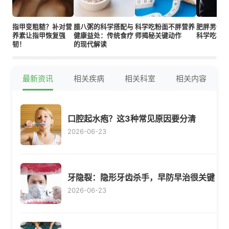
指甲变粗糙？补对营
腊八粥的科学搭配与
科学吃粉面不胖营养
肥胖男性
养素让指甲恢复强
健康益处：传统食疗
师揭秘关键动作
科学吃瘦
韧！
的现代解读
最新资讯
相关疾病
相关科室
相关内容
口腔起水疱？这3种常见原因要分清
2026-06-23
牙隐裂：隐形牙齿杀手，早防早治很关键
2026-06-23