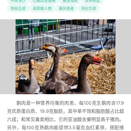
中医食疗
心脑血管健康
膳食指南
营养密度
铁缺乏症
高尿酸人群
痛风患者
消化负担
鹅肉是一种营养均衡的肉类，每100克生鹅肉含17.9
克优质蛋白质、19.9克脂肪，其中单不饱和脂肪酸占比超
六成；和常见禽类相比，它的亚油酸含量明显高于猪肉。
另外，每100克熟鹅肉能提供3.5毫克血红素铁，搭配维