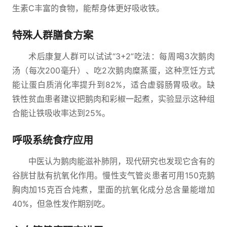
生素C丰富的食物，能帮身体更好吸收铁。
特殊人群膳食方案
术后康复人群可以试试“3+2”吃法：每周喝3次鹅肉
汤（每次200毫升）、吃2次鹅肉糜蒸蛋，这种烹饪方式
能让蛋白质消化率提升到82%，适合虚弱肠胃吸收。缺
铁性贫血患者建议把鹅肉和彩椒一起煮，实验显示这种组
合能让铁吸收率达到25%。
呼吸系统食疗应用
中医认为鹅肉能滋补肺阴，现代研究也发现它含有的
谷胱甘肽有抗氧化作用。慢性支气管炎患者可用150克鹅
胸肉加15克百合炖煮，里面的抗氧化成分总含量能增加
40%，但急性发作期别吃。