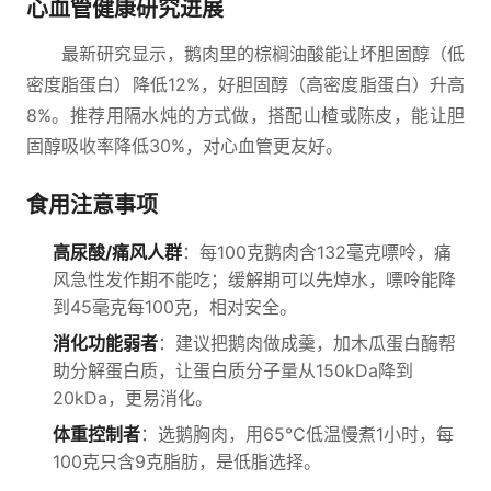
心血管健康研究进展
最新研究显示，鹅肉里的棕榈油酸能让坏胆固醇（低
密度脂蛋白）降低12%，好胆固醇（高密度脂蛋白）升高
8%。推荐用隔水炖的方式做，搭配山楂或陈皮，能让胆
固醇吸收率降低30%，对心血管更友好。
食用注意事项
高尿酸/痛风人群
：每100克鹅肉含132毫克嘌呤，痛
风急性发作期不能吃；缓解期可以先焯水，嘌呤能降
到45毫克每100克，相对安全。
消化功能弱者
：建议把鹅肉做成羹，加木瓜蛋白酶帮
助分解蛋白质，让蛋白质分子量从150kDa降到
20kDa，更易消化。
体重控制者
：选鹅胸肉，用65℃低温慢煮1小时，每
100克只含9克脂肪，是低脂选择。