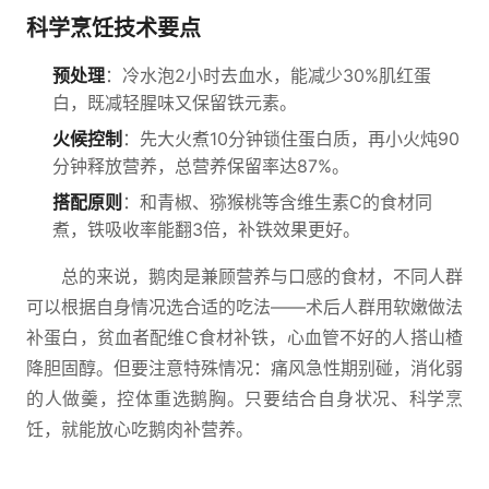
科学烹饪技术要点
预处理
：冷水泡2小时去血水，能减少30%肌红蛋
白，既减轻腥味又保留铁元素。
火候控制
：先大火煮10分钟锁住蛋白质，再小火炖90
分钟释放营养，总营养保留率达87%。
搭配原则
：和青椒、猕猴桃等含维生素C的食材同
煮，铁吸收率能翻3倍，补铁效果更好。
总的来说，鹅肉是兼顾营养与口感的食材，不同人群
可以根据自身情况选合适的吃法——术后人群用软嫩做法
补蛋白，贫血者配维C食材补铁，心血管不好的人搭山楂
降胆固醇。但要注意特殊情况：痛风急性期别碰，消化弱
的人做羹，控体重选鹅胸。只要结合自身状况、科学烹
饪，就能放心吃鹅肉补营养。