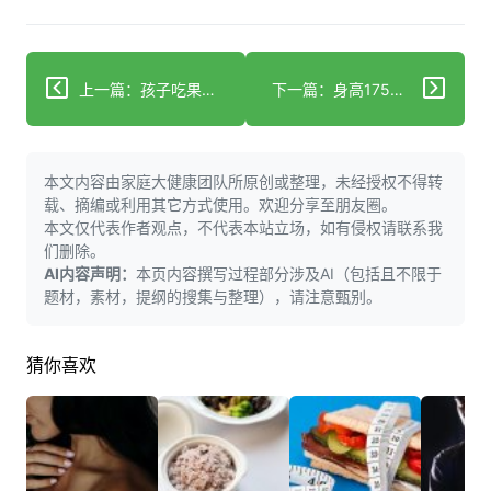
上一篇：孩子吃果冻易肥胖？8个危害得警惕，科学护娃
下一篇：身高175体重100斤？搞懂消瘦4原因，科学增重不踩坑
本文内容由家庭大健康团队所原创或整理，未经授权不得转
载、摘编或利用其它方式使用。欢迎分享至朋友圈。
本文仅代表作者观点，不代表本站立场，如有侵权请联系我
们删除。
AI内容声明：
本页内容撰写过程部分涉及AI（包括且不限于
题材，素材，提纲的搜集与整理），请注意甄别。
猜你喜欢