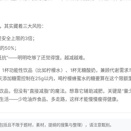
”，其实藏着三大风险：
是安全上限的3倍；
的50%；
抵抗”——明明吃够了还觉得饿，越减越难。
开水、1杯功能性饮品（比如柠檬水）、1杯无糖酸奶，兼顾代谢需求
天添加糖需控制在25g以内，喝柠檬蜂蜜水的糖要算在这个限额
饮品，但没有“直接减脂”的魔法。想靠它辅助减肥，关键是“量
康生活——少吃油炸食品、多走路，这样才能慢慢瘦得健康。
（包括且不限于题材，素材，提纲的搜集与整理），请注意甄别。