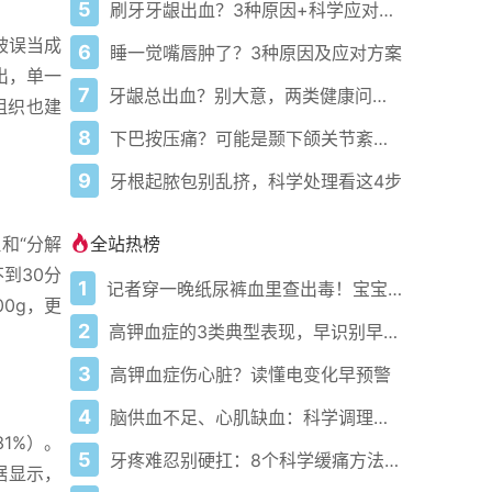
5
刷牙牙龈出血？3种原因+科学应对指南
被误当成
6
睡一觉嘴唇肿了？3种原因及应对方案
出，单一
7
牙龈总出血？别大意，两类健康问题预警
组织也建
8
下巴按压痛？可能是颞下颌关节紊乱病
9
牙根起脓包别乱挤，科学处理看这4步
全站热榜
和“分解
到30分
1
记者穿一晚纸尿裤血里查出毒！宝宝血液浓度竟是成人的5倍？
0g，更
2
高钾血症的3类典型表现，早识别早干预
3
高钾血症伤心脏？读懂电变化早预警
4
脑供血不足、心肌缺血：科学调理全攻略
1%）。
5
牙疼难忍别硬扛：8个科学缓痛方法收好
据显示，