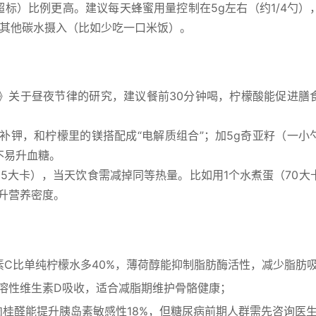
超标）比例更高。建议每天蜂蜜用量控制在5g左右（约1/4勺）
少其他碳水摄入（比如少吃一口米饭）。
》关于昼夜节律的研究，建议餐前30分钟喝，柠檬酸能促进膳
。
能补钾，和柠檬里的镁搭配成“电解质组合”；加5g奇亚籽（一小
，不易升血糖。
约25大卡），当天饮食需减掉同等热量。比如用1个水煮蛋（70大
升营养密度。
素C比单纯柠檬水多40%，薄荷醇能抑制脂肪酶活性，减少脂肪
脂溶性维生素D吸收，适合减脂期维护骨骼健康；
肉桂醛能提升胰岛素敏感性18%，但糖尿病前期人群需先咨询医