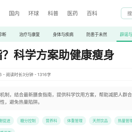
国内
环球
科普
医药
百科
诊断
治疗与康复
身体与疾病
防患于未然
辟谣
脂？科学方案助健康瘦身
:06 - 阅读时长3分钟 - 1316字
机制，结合最新膳食指南，提供科学饮用方案，帮助减肥人群合
性，避免热量陷阱。
谢促进
糖分控制
营养科
体重管理
天然饮品
热量管