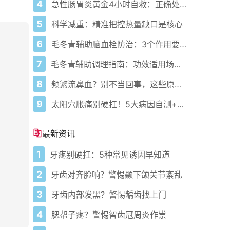
4
急性肠胃炎黄金4小时自救：正确处置与误区避坑关键
5
科学减重：精准把控热量缺口是核心
6
毛冬青辅助脑血栓防治：3个作用要清楚，别乱用药
7
毛冬青辅助调理指南：功效适用场景与禁忌需牢记
8
频繁流鼻血？别不当回事，这些原因要警惕
9
太阳穴胀痛别硬扛！5大病因自测+正确应对方法
最新资讯
1
牙疼别硬扛：5种常见诱因早知道
2
牙齿对齐脸响？警惕颞下颌关节紊乱
3
牙齿内部发黑？警惕龋齿找上门
4
腮帮子疼？警惕智齿冠周炎作祟