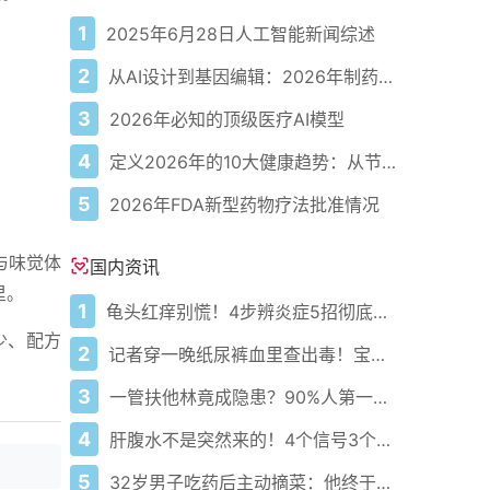
1
2025年6月28日人工智能新闻综述
2
从AI设计到基因编辑：2026年制药领域重大突破
3
2026年必知的顶级医疗AI模型
4
定义2026年的10大健康趋势：从节律健康到冷热交替疗法
5
2026年FDA新型药物疗法批准情况
与味觉体
国内资讯
里。
1
龟头红痒别慌！4步辨炎症5招彻底防复发
少、配方
2
记者穿一晚纸尿裤血里查出毒！宝宝血液浓度竟是成人的5倍？
3
一管扶他林竟成隐患？90%人第一步就错了！
4
肝腹水不是突然来的！4个信号3个管理要点别等肚子鼓起来
5
32岁男子吃药后主动摘菜：他终于活过来了？