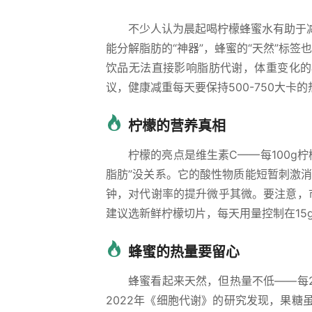
不少人认为晨起喝柠檬蜂蜜水有助于
能分解脂肪的“神器”，蜂蜜的“天然”标
饮品无法直接影响脂肪代谢，体重变化的
议，健康减重每天要保持500-750大
柠檬的营养真相
柠檬的亮点是维生素C——每100g
脂肪”没关系。它的酸性物质能短暂刺激
钟，对代谢率的提升微乎其微。要注意，市
建议选新鲜柠檬切片，每天用量控制在15g
蜂蜜的热量要留心
蜂蜜看起来天然，但热量不低——每2
2022年《细胞代谢》的研究发现，果