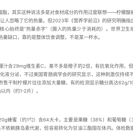
减脂，其实这种说法多是对食材成分的作用过度联想——柠檬酸
签也让人忽略了它的热量。但2023年《营养学前沿》的研究明确指
核心始终是“热量赤字”（摄入的热量少于消耗的）。世界卫生
卡的热量缺口，靠的是整体饮食调整，不是某一杯水。
柠檬汁含29mg维生素C，差不多是橙子的2倍，有抗氧化作用，但
消化液分泌，不过美国胃肠病学会的研究显示，这种刺激仅持续不
售干制柠檬片往往添加大量糖，有的检测显示糖分高达62g/10
以内（约1-2片）。
0g蜂蜜（约1勺）含64大卡，主要是果糖（38%）和葡萄糖（3
糖虽不依赖胰岛素代谢，但容易转化为甘油三酯囤在体内。体检数