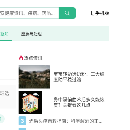
手机版
与新知
应急与处理
热点资讯
宝宝转奶选奶粉：三大维
度助平稳过渡
理选
鼻中隔偏曲术后多久能恢
复？关键看这几点
理
3
酒后头疼自救指南：科学解酒的正确打开方式