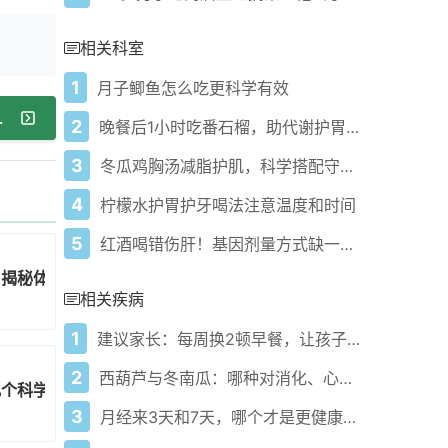
相关科室
1
月子鲫鱼怎么吃更科学有效
+避坑指南帮你瘦
2
晚餐后1小时吃番石榴，助代谢护胃有妙招！
3
冬瓜鸡胸汤减脂护肌，科学搭配守护肌肉不流失
4
柠檬水护胃护牙喝法注意温度和时间
5
红酒喝错伤肝！基因剂量方式缺一不可的科学避坑法
？揭秘体重骤降背后的真相
相关疾病
1
建议家长：每周换2顿早餐，让孩子健康成长！
2
西葫芦与冬南瓜：哪种对消化、心脏健康和血糖更有益
几个科学引导法
3
月经来3天和7天，哪个才是更健康的表现？