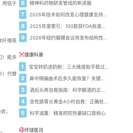
6
精神科药物研发管线的新进展
，用低于
7
2026年技术如何改变心理健康支持的获取方式
8
2025年度索引：100款获FDA批准的AI驱动医疗设备
9
2026年纽约瓣膜会议将发布结构性心脏病最新研究成果
食纤维吸
健康科普
勺）能多
1
宝宝转奶选奶粉：三大维度助平稳过渡
卡）代替
2
鼻中隔偏曲术后多久能恢复？关键看这几点
3
酒后头疼自救指南：科学解酒的正确打开方式
4
急性肠胃炎黄金4小时自救：正确处置与误区避坑关键
吸收；
5
科学减重：精准把控热量缺口是核心
环球医讯
生。