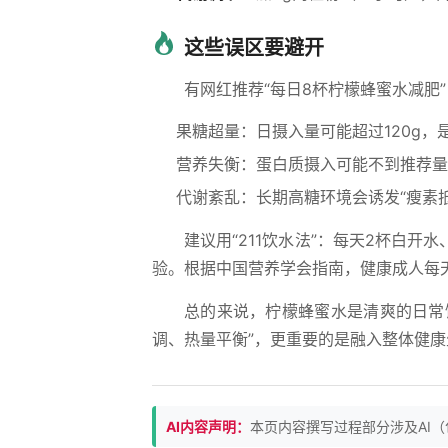
这些误区要避开
有网红推荐“每日8杯柠檬蜂蜜水减肥
果糖超量：日摄入量可能超过120g，
营养失衡：蛋白质摄入可能不到推荐量
代谢紊乱：长期高糖环境会诱发“瘦素
建议用“211饮水法”：每天2杯白
验。根据中国营养学会指南，健康成人每
总的来说，柠檬蜂蜜水是清爽的日常
调、热量平衡”，更重要的是融入整体健
AI内容声明：
本页内容撰写过程部分涉及AI