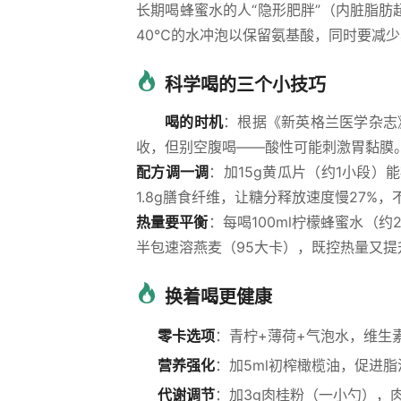
长期喝蜂蜜水的人“隐形肥胖”（内脏脂肪
40℃的水冲泡以保留氨基酸，同时要减
科学喝的三个小技巧
喝的时机
：根据《新英格兰医学杂志
收，但别空腹喝——酸性可能刺激胃黏膜
配方调一调
：加15g黄瓜片（约1小段）
1.8g膳食纤维，让糖分释放速度慢27%
热量要平衡
：每喝100ml柠檬蜂蜜水（
半包速溶燕麦（95大卡），既控热量又提
换着喝更健康
零卡选项
：青柠+薄荷+气泡水，维生
营养强化
：加5ml初榨橄榄油，促进
代谢调节
：加3g肉桂粉（一小勺），