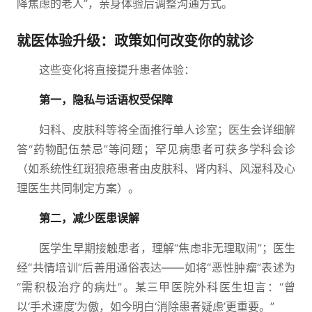
降焦虑的老人”，亲身体验后调整沟通方式。
就医体验升级：政策如何改变你的就诊
这些变化将直接提升患者体验：
第一，隐私与话语权受保障
妇科、皮肤科等将全面推行单人诊室；医生会详细解
答“药物配伍禁忌”等问题；罕见病患者可获多学科会诊
（如系统性红斑狼疮患者由皮肤科、肾内科、风湿科及心
理医生共同制定方案）。
第二，减少医患误解
医学生早期接触患者，理解“焦虑非无理取闹”；医生
经“共情培训”后善用通俗表达——如将“恶性肿瘤”表述为
“需积极治疗的病灶”。某三甲医院外科医生坦言：“曾
以‘手术速度’为傲，如今明白‘消除患者疑虑’更重要。”