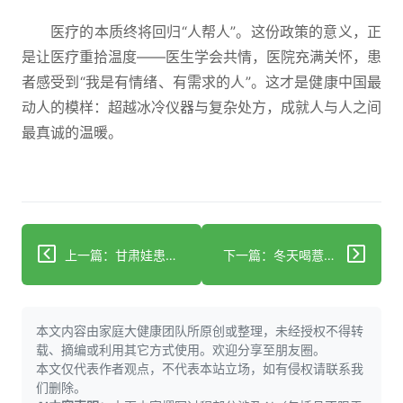
医疗的本质终将回归“人帮人”。这份政策的意义，正
是让医疗重拾温度——医生学会共情，医院充满关怀，患
者感受到“我是有情绪、有需求的人”。这才是健康中国最
动人的模样：超越冰冷仪器与复杂处方，成就人与人之间
最真诚的温暖。
上一篇：甘肃娃患白血病跑西安治病花18万值吗
下一篇：冬天喝薏米水=给心脏加负担？心血管患者要当心
本文内容由家庭大健康团队所原创或整理，未经授权不得转
载、摘编或利用其它方式使用。欢迎分享至朋友圈。
本文仅代表作者观点，不代表本站立场，如有侵权请联系我
们删除。