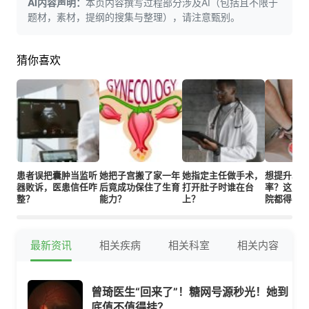
AI内容声明：
本页内容撰写过程部分涉及AI（包括且不限于
题材，素材，提纲的搜集与整理），请注意甄别。
猜你喜欢
患者误把囊肿当监听
她把子宫搬了家一年
她指定主任做手术，
想提升心
器败诉，医患信任咋
后竟成功保住了生育
打开肚子时谁在台
率？这几
整？
能力？
上？
院都得学
最新资讯
相关疾病
相关科室
相关内容
曾琦医生“回来了”！糖网号源秒光！她到
底值不值得挂？