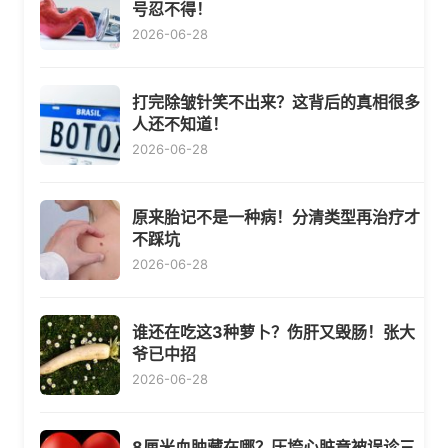
号忍不得！
2026-06-28
打完除皱针笑不出来？这背后的真相很多
人还不知道！
2026-06-28
原来胎记不是一种病！分清类型再治疗才
不踩坑
2026-06-28
谁还在吃这3种萝卜？伤肝又毁肠！张大
爷已中招
2026-06-28
8厘米血肿藏在哪？压垮心脏竟被误诊三