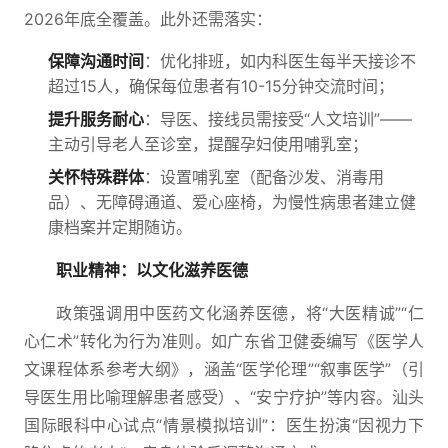
2026年底全覆盖。此外还需落实：
保障沟通时间
：优化排班，如内科医生每半天接诊不
超过15人，确保每位患者有10-15分钟交流时间；
提升服务耐心
：导医、接线员需接受“人文培训”——
主动引导老人至诊室，提醒孕妇使用哺乳室；
关怀特殊群体
：设置哺乳室（配备沙发、消毒用
品）、无障碍通道、爱心座椅，为慢性病患者建立健
康档案并定期随访。
职业精神：以文化滋养医德
政策强调用中医药文化涵养医德，将“大医精诚”“仁
心仁术”转化为行为准则。如广东省卫健委编写《医学人
文课程体系参考大纲》，涵盖“医学伦理”“叙事医学”（引
导医生用比喻理解患者感受）、“安宁疗护”等内容。汕头
国际眼科中心试点“情景模拟培训”：医生扮演“因视力下