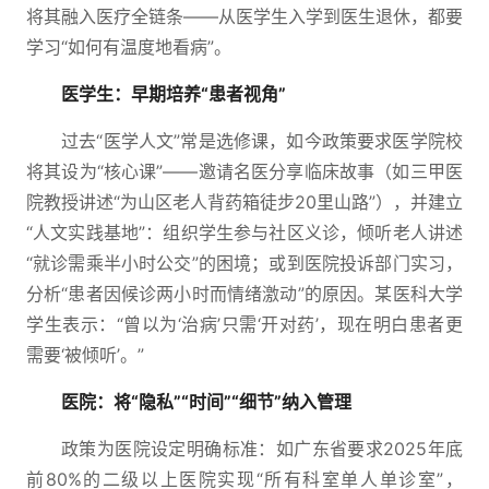
将其融入医疗全链条——从医学生入学到医生退休，都要
学习“如何有温度地看病”。
医学生：早期培养“患者视角”
过去“医学人文”常是选修课，如今政策要求医学院校
将其设为“核心课”——邀请名医分享临床故事（如三甲医
院教授讲述“为山区老人背药箱徒步20里山路”），并建立
“人文实践基地”：组织学生参与社区义诊，倾听老人讲述
“就诊需乘半小时公交”的困境；或到医院投诉部门实习，
分析“患者因候诊两小时而情绪激动”的原因。某医科大学
学生表示：“曾以为‘治病’只需‘开对药’，现在明白患者更
需要‘被倾听’。”
医院：将“隐私”“时间”“细节”纳入管理
政策为医院设定明确标准：如广东省要求2025年底
前80%的二级以上医院实现“所有科室单人单诊室”，