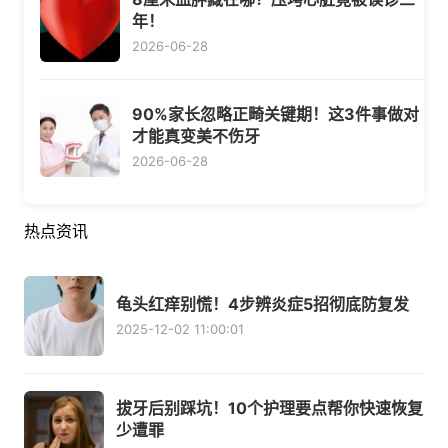
年！
2026-06-28
90%家长忽略正畸关键期！这3件事做对
才能真变美不伤牙
2026-06-28
热点资讯
龟头红痒别慌！4步辨炎症5招彻底防复发
2025-12-02 11:00:01
拔牙后别踩坑！10个护理要点帮你快速恢复
少遭罪