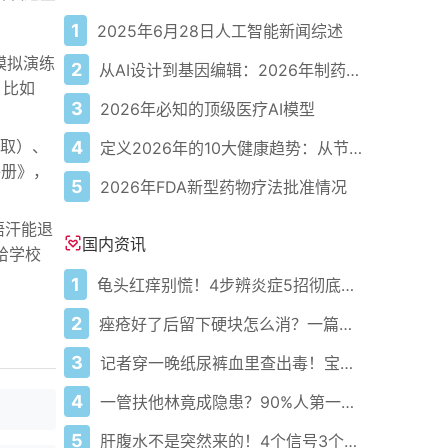
1
2025年6月28日人工智能新闻综述
模拟演练
2
从AI设计到基因编辑：2026年制药领域重大突破
，比如
3
2026年必知的顶级医疗AI模型
取）、
4
定义2026年的10大健康趋势：从节律健康到冷热交替疗法
手册》，
5
2026年FDA新型药物疗法批准情况
捂汗能退
国内资讯
给学校
1
龟头红痒别慌！4步辨炎症5招彻底防复发
2
痤疮好了后留下硬块怎么消？一篇给你讲明白！
3
记者穿一晚纸尿裤血里查出毒！宝宝血液浓度竟是成人的5倍？
4
一管扶他林竟成隐患？90%人第一步就错了！
5
肝腹水不是突然来的！4个信号3个管理要点别等肚子鼓起来