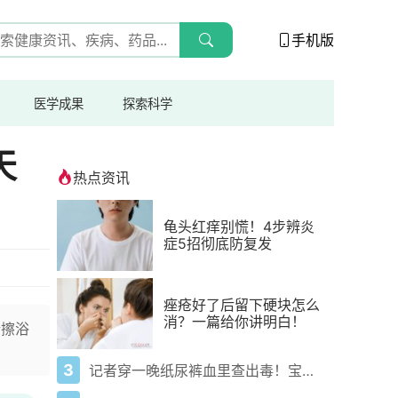
手机版
医学成果
探索科学
天
热点资讯
龟头红痒别慌！4步辨炎
症5招彻底防复发
痤疮好了后留下硬块怎么
消？一篇给你讲明白！
精擦浴
3
记者穿一晚纸尿裤血里查出毒！宝宝血液浓度竟是成人的5倍？