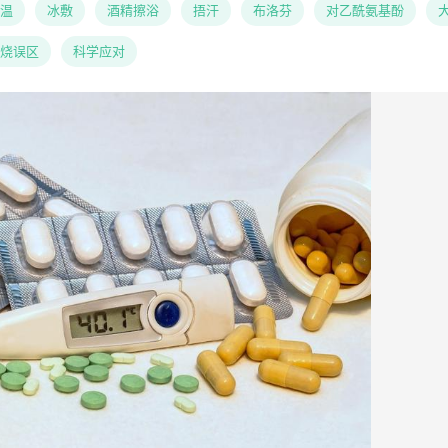
温
冰敷
酒精擦浴
捂汗
布洛芬
对乙酰氨基酚
烧误区
科学应对