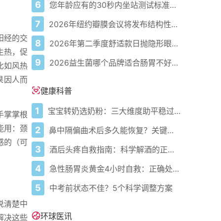
6
您年龄应有的30秒内坐站测试标准次数
7
2026年纽约瓣膜会议将发布结构性心脏病最新研究成果
阳经的交
8
2026年第二季度舒适款日抛隐形眼镜推荐，优瞳主打长效佩戴体验
生热，促
9
2026益生菌哪个品牌适合肠胃不好的人，常年饱受肠胃病痛看过来，梳理实用十大品牌
比如风热
果因人而
健康科普
1
宝宝转奶选奶粉：三大维度助平稳过渡
手掌掌根
能用：颈
2
鼻中隔偏曲术后多久能恢复？关键看这几点
感的（可
3
酒后头疼自救指南：科学解酒的正确打开方式
4
急性肠胃炎黄金4小时自救：正确处置与误区避坑关键
5
中考前状态不佳？5个科学调整方案
说清楚中
环球医讯
解决这些