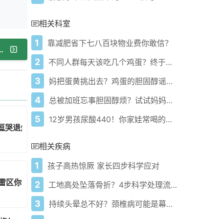
相关科室
1
靠减肥省下七八百块物业费你敢信？
做婚检！宝宝出生每月输血3000
2
不同人群每天该吃几个鸡蛋？终于说清楚了
3
妈把蛋黄挑出去？鸡蛋的胆固醇谣言该破了
4
总被加班忘事胆固醇烦？试试妈妈的黄花菜
5
12岁男孩尿酸440！你家娃常喝的饮料浓汤要当心
逗哭退烧这方法有多危险
相关疾病
1
孩子高热惊厥 家长四步科学应对
雷区你一定要避开
2
工地高处坠落骨折？4步科学处理流程帮你少遭罪
3
持续头晕总不好？颈椎病可能是幕后推手