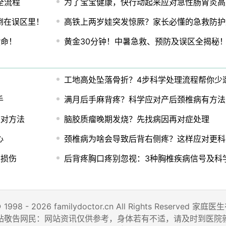
全流程
为了宝宝健康，快行动起来应对急性肠胃炎高
倒在误区里！
高铁上两岁娃突发惊厥？家长必懂的急救防护
救命！
黄金30分钟！中暑急救、预防及误区全揭秘
工地高处坠落骨折？4步科学处理流程帮你少
手
满月后手麻背疼？科学应对产后颈椎病有方法
应对方法
脑胶质瘤晚期发烧？先找病因再对症处理
心
颈椎病为啥会导致后背右侧疼？这样应对更科
次损伤
后背疼胸口疼别忽视：3种胸椎疾病信号及科
© 1998 - 2026 familydoctor.cn All Rights Reserved
站敬告网民：网站资讯仅供参考，身体若有不适，请及时到医院