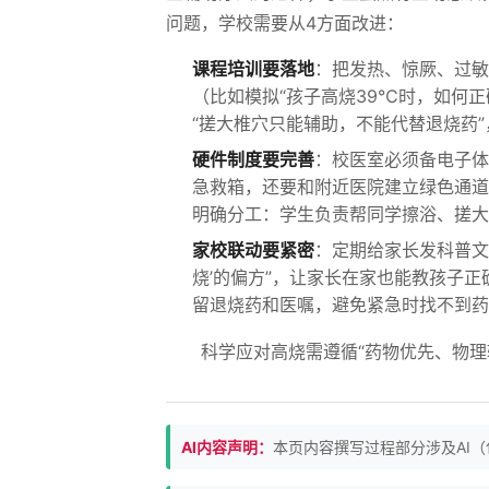
问题，学校需要从4方面改进：
课程培训要落地
：把发热、惊厥、过敏
（比如模拟“孩子高烧39℃时，如何
“搓大椎穴只能辅助，不能代替退烧药”
硬件制度要完善
：校医室必须备电子体
急救箱，还要和附近医院建立绿色通道
明确分工：学生负责帮同学擦浴、搓大
家校联动要紧密
：定期给家长发科普文
烧’的偏方”，让家长在家也能教孩子
留退烧药和医嘱，避免紧急时找不到药
科学应对高烧需遵循“药物优先、物
AI内容声明：
本页内容撰写过程部分涉及AI