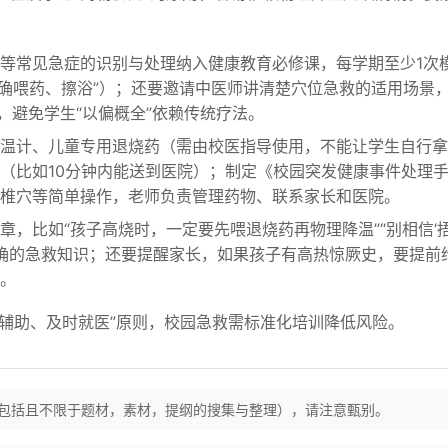
等常见急症的识别与处理纳入健康教育必修课，每学期至少1次
正确喂药、擦浴”）；还要邀请中医师讲清楚穴位急救的适用场景
，避免学生“以偏概全”依赖传统疗法。
温计、儿童专用退烧药（需由校医指导使用，不能让学生自行拿
（比如10分钟内能送到医院）；制定《校园突发健康事件处理
椎穴等简单操作，老师负责管理药物、联系家长和医院。
章，比如“孩子高烧时，一定要先喂退烧药再物理降温”“别相信‘
正确的急救知识；还要提醒家长，如果孩子有高热惊厥史，要提前
。
理辅助、及时就医”原则，校园急救需标准化培训降低风险。
（包括且不限于题材，素材，提纲的搜集与整理），请注意甄别。