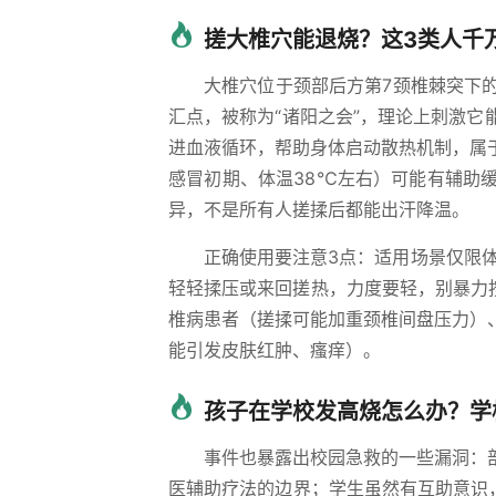
搓大椎穴能退烧？这3类人千
大椎穴位于颈部后方第7颈椎棘突下
汇点，被称为“诸阳之会”，理论上刺激
进血液循环，帮助身体启动散热机制，属
感冒初期、体温38℃左右）可能有辅助
异，不是所有人搓揉后都能出汗降温。
正确使用要注意3点：适用场景仅限体
轻轻揉压或来回搓热，力度要轻，别暴力按
椎病患者（搓揉可能加重颈椎间盘压力）
能引发皮肤红肿、瘙痒）。
孩子在学校发高烧怎么办？学
事件也暴露出校园急救的一些漏洞：
医辅助疗法的边界；学生虽然有互助意识