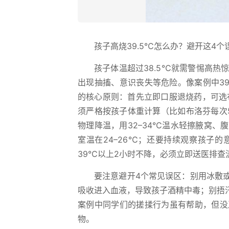
孩子高烧39.5℃怎么办？避开这4个
孩子体温超过38.5℃就需警惕高
出现抽搐、意识丧失等危险。像案例中39
的核心原则：首先立即口服退烧药，可选
须严格按孩子体重计算（比如布洛芬每次5
物理降温，用32–34℃温水轻擦腋窝
室温在24–26℃；还要持续观察孩子
39℃以上2小时不降，必须立即送医排查
要注意避开4个常见误区：别用冰敷
吸收进入血液，导致孩子酒精中毒；别捂
案例中同学们的搓揉行为虽有帮助，但没
物。