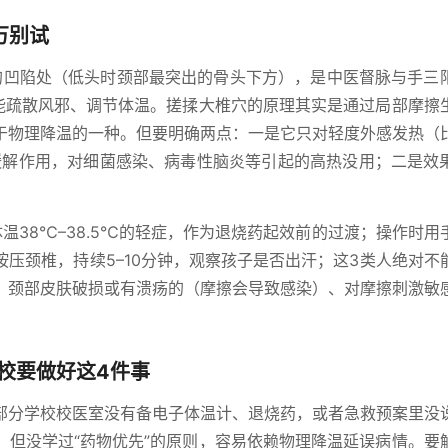
万别试
的凹陷处（低头时颈部最突出的骨头下方），是中医督脉与手三
它能疏散风邪、调节体温。搓揉大椎穴的原理其实是通过局部摩擦
于物理降温的一种。但要明确两点：一是它只对轻度外感发热（
缓解作用，对细菌感染、病毒性脑炎等引起的高热没用；二是效
温38℃–38.5℃的轻症，作为退烧药起效前的过渡；操作时用
压颈椎，持续5–10分钟，观察孩子是否出汗；这3类人绝对不
、颈部皮肤破损或有溃疡的（摩擦会导致感染）、对摩擦刺激敏
校要做好这4件事
部分学校校医室没有备电子体温计、退烧药，或者急救预案里没
，但没学过“药物优先”的原则，容易依赖物理降温延误病情。要