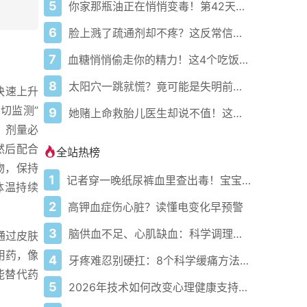
5
你家那瓶油正在悄悄变毒！第42天它就不再是食用油了
6
脸上溅了疏通剂却不疼？这反常信号其实是夺命倒计时！
7
血糖悄悄偷走你的精力！这4个吃饭习惯你中招了吗？
8
太阳穴一跳就慌？竟可能是失明前兆！快查清是哪种头痛
快速上升
切监测”
9
她赌上命救胎儿医生却说不值！这剧揭穿高危孕产最大误区
，剂量必
然后配合
全站热榜
物，保持
1
记者穿一晚纸尿裤血里查出毒！宝宝血液浓度竟是成人的5倍？
体温持续
2
高钾血症伤心脏？读懂电变化早预警
3
脑供血不足、心肌缺血：科学调理全攻略
通过皮肤
用药，像
4
牙疼难忍别硬扛：8个科学缓痛方法收好
能替代药
5
2026年技术如何改变心理健康支持的获取方式