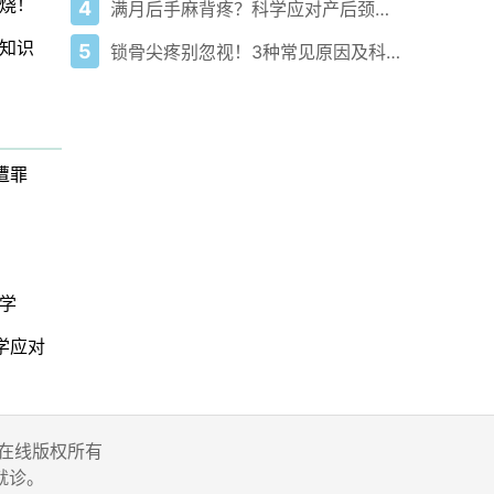
烧！
4
满月后手麻背疼？科学应对产后颈椎病有方法
知识
5
锁骨尖疼别忽视！3种常见原因及科学应对方法
！
遭罪
学
学应对
 家庭医生在线版权所有
就诊。