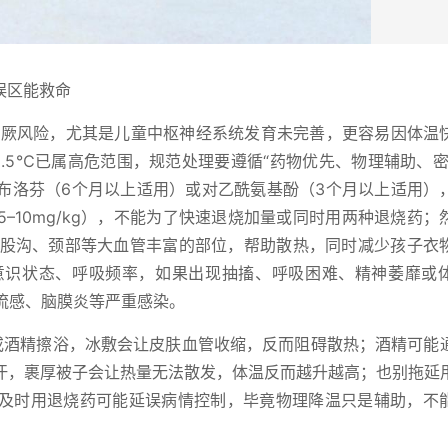
误区能救命
热惊厥风险，尤其是儿童中枢神经系统发育未完善，更容易因体温
.5℃已属高危范围，规范处理要遵循“药物优先、物理辅助、密
布洛芬（6个月以上适用）或对乙酰氨基酚（3个月以上适用）
–10mg/kg），不能为了快速退烧加量或同时用两种退烧药；
、腹股沟、颈部等大血管丰富的部位，帮助散热，同时减少孩子衣
的意识状态、呼吸频率，如果出现抽搐、呼吸困难、精神萎靡或
流感、脑膜炎等严重感染。
或酒精擦浴，冰敷会让皮肤血管收缩，反而阻碍散热；酒精可能
汗，裹厚被子会让热量无法散发，体温反而越升越高；也别拖延
及时用退烧药可能延误病情控制，毕竟物理降温只是辅助，不