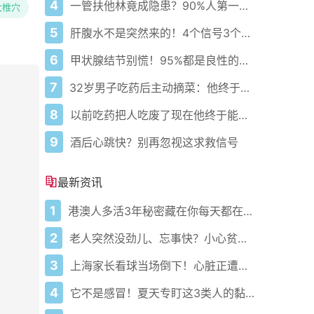
4
一管扶他林竟成隐患？90%人第一步就错了！
大椎穴
5
肝腹水不是突然来的！4个信号3个管理要点别等肚子鼓起来
6
甲状腺结节别慌！95%都是良性的科学应对指南
7
32岁男子吃药后主动摘菜：他终于活过来了？
8
以前吃药把人吃废了现在他终于能好起来了
9
酒后心跳快？别再忽视这求救信号
最新资讯
1
港澳人多活3年秘密藏在你每天都在做的事里！
2
老人突然没劲儿、忘事快？小心贫血悄悄偷走力气和记性！真不是老了
3
上海家长看球当场倒下！心脏正遭四重暴击谁还敢熬
4
它不是感冒！夏天专盯这3类人的黏人暑湿正悄悄发作