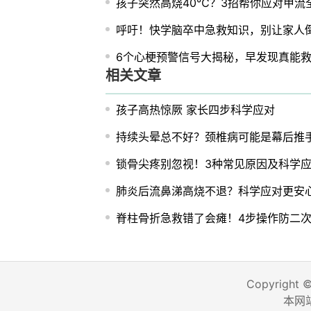
孩子突然高烧40℃？3招帮你应对甲流
呼吁！快学脑卒中急救知识，别让家人
6个心梗预警信号大揭秘，早发现真能
相关文章
孩子高热惊厥 家长四步科学应对
持续头晕总不好？颈椎病可能是幕后推
锁骨尖疼别忽视！3种常见原因及科学
肺炎后流鼻涕高烧不退？科学应对更安
脊柱骨折急救错了会瘫！4步操作防二
Copyright 
本网