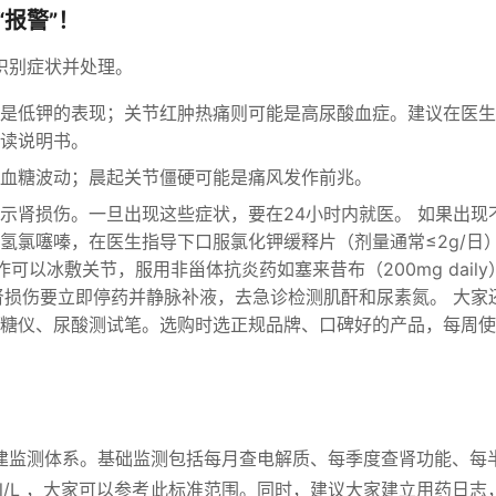
报警”！
识别症状并处理。
是低钾的表现；关节红肿热痛则可能是高尿酸血症。建议在医生
读说明书。
血糖波动；晨起关节僵硬可能是痛风发作前兆。
示肾损伤。一旦出现这些症状，要在24小时内就医。 如果出现
氢氯噻嗪，在医生指导下口服氯化钾缓释片（剂量通常≤2g/日
急性发作可以冰敷关节，服用非甾体抗炎药如塞来昔布（200mg dail
肾损伤要立即停药并静脉补液，去急诊检测肌酐和尿素氮。 大家
仪、尿酸测试笔。选购时选正规品牌、口碑好的产品，每周使用1
建监测体系。基础监测包括每月查电解质、每季度查肾功能、每
mmol/L ，大家可以参考此标准范围。同时，建议大家建立用药日