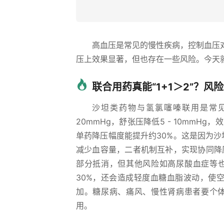
高血压是常见的慢性疾病，控制血压
压上效果显著，但也存在一些风险。今天
联合用药真能“1+1＞2”？风
沙坦类药物与氢氯噻嗪联用是常见
20mmHg，舒张压降低5 - 10mmH
单药降压幅度能提升约30%。这是因为
减少血容量，二者机制互补，实现协同降
部分抵消，但其他风险如高尿酸血症等也
30%，还会造成轻度血糖血脂波动，使空
加。糖尿病、痛风、慢性肾病患者要个体化评
用。