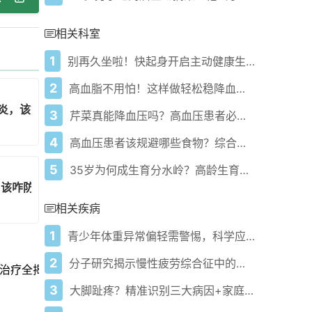
相关科室
1
别再久坐啦！快起身开启主动健康生活！
2
高血脂不用怕！这样做轻松稳降血脂！
皮炎，该如何科学管理？
3
芹菜真能降血压吗？高血压患者必看的科学解析！
4
高血压患者该规避哪些食物？综合管理方案来了！
5
35岁为何成生育分水岭？高龄生育风险咋应对？
？该咋防治你知道吗？
相关疾病
1
青少年体重异常偏轻需警惕，科学应对指南
2
分子研究揭示慢性疲劳综合征中的免疫系统过度激活及其与长期新冠的关联
治疗全揭秘！
3
大脚趾疼？精准识别三大病因+家庭阶梯护理方案！