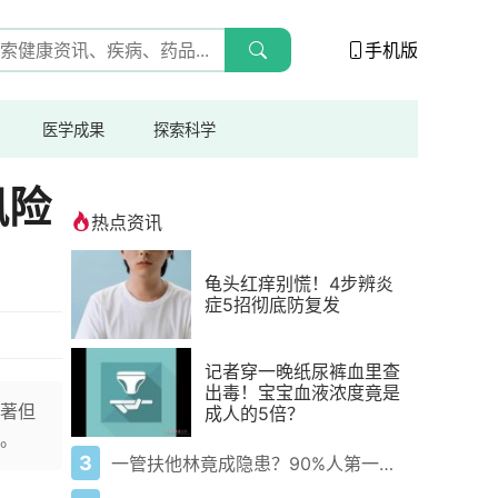
手机版
医学成果
探索科学
风险
热点资讯
龟头红痒别慌！4步辨炎
症5招彻底防复发
记者穿一晚纸尿裤血里查
出毒！宝宝血液浓度竟是
著但
成人的5倍？
。
3
一管扶他林竟成隐患？90%人第一步就错了！