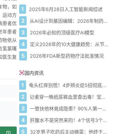
食物，如
1
2025年6月28日人工智能新闻综述
。运动方
2
从AI设计到基因编辑：2026年制药领域重大突破
病患者优
老年患者
3
2026年必知的顶级医疗AI模型
药物依从
4
定义2026年的10大健康趋势：从节律健康到冷热交替疗法
合氢氯噻
5
2026年FDA新型药物疗法批准情况
和医生复
国内资讯
1
龟头红痒别慌！4步辨炎症5招彻底防复发
2
记者穿一晚纸尿裤血里查出毒！宝宝血液浓度竟是成人的5倍？
3
一管扶他林竟成隐患？90%人第一步就错了！
4
肝腹水不是突然来的！4个信号3个管理要点别等肚子鼓起来
5
32岁男子吃药后主动摘菜：他终于活过来了？
饮食开始！