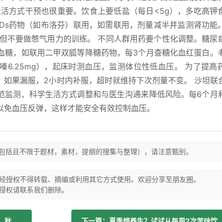
生活方式干预也很重要。饮食上要低盐（每日<5g），多吃高钾
SAIDs药物（如布洛芬）联用，如需联用，剂量减半并监测肾功能
，但不要做憋气用力的训练。 不同人群用药要个性化调整。糖尿
血糖，如联用二甲双胍等降糖药物，每3个月查糖化血红蛋白。
噻嗪6.25mg），起床时测血压，监测体位性低血压。 为了提高
。如果漏服，2小时内补服，超时就维持下次剂量不变。 沙坦联
范监测、科学生活方式调整和与医生沟通来降低风险。每6个月
以免血压反弹，这样才能安全有效控制血压。
（包括且不限于题材，素材，提纲的搜集与整理），请注意甄别。
经授权不得转载、摘编或利用其它方式使用。欢迎分享至朋友圈。
侵权请联系我们删除。
上一篇：6月龄婴儿、学龄儿童、老年人，秋季流感疫苗咋选？
下一篇：夏季想养生？试试从每周2次苦味