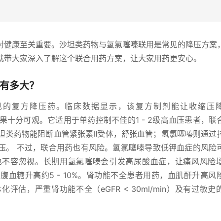
对健康至关重要。沙坦类药物与氢氯噻嗪联用是常见的降压方案
就带大家深入了解这个联合用药方案，让大家用药更安心。
险有多大？
的复方降压药。临床数据显示，该复方制剂能让收缩压降低
g，效果十分可观。它适用于单药控制不佳的1 - 2级高血压患者，
沙坦类药物能阻断血管紧张素Ⅱ受体，舒张血管；氢氯噻嗪则通过
压。 不过，联合用药也有风险。氢氯噻嗪导致低钾血症的风险
不容忽视。长期用氢氯噻嗪会引发高尿酸血症，让痛风风险增加
腹血糖升高约5 - 10%。肾功能不全患者用药，血肌酐升高风
估，严重肾功能不全（eGFR < 30ml/min）及有过敏史