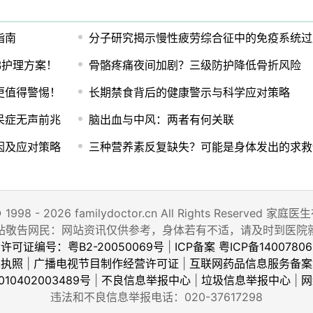
指南
分子研究揭示慢性疲劳综合征中的免疫系统过
梯护理方案！
骨骼疼痛夜间加剧？三级防护降低骨折风险
更值得警惕！
长期禁食背后的健康警示与科学应对策略
呆症无声前兆
脑出血与中风：两者有何关联
因及应对策略
三种营养素反复缺失？可能是身体发出的求救
© 1998 - 2026 familydoctor.cn All Rights Reserved
站敬告网民：网站资讯仅供参考，身体若有不适，请及时到医院
许可证编号：粤B2-20050069号
|
ICP备案 粤ICP备14007806
业执照
|
广播电视节目制作经营许可证
|
互联网药品信息服务备案
10402003489号
|
不良信息举报中心
|
垃圾信息举报中心
|
网
违法和不良信息举报电话：020-37617298