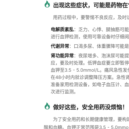
出现这些症状，可能是药物在“
用药过程中，要警惕不良反应，及时
电解质紊乱
：乏力、心悸、腿抽筋可能
进行血钾检测，使用可靠设备时仔细阅
代谢异常
：口渴多尿、体重骤降可能是
肾功能异常
：夜尿增多、泡沫尿可能提
应，要及时处理。低钾血症要立即暂停
血钾至3.5 - 5.0mmol/L。痛风
在48小时内就诊调整降压方案。急性
准备家用检测设备，如电子血压计、血糖
次进行监测。
做好这些，安全用药没烦恼！
为了安全用药和长期健康管理，要构
酸和血糖。血钾正常范围是3.5 - 5.0