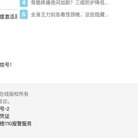
4
骨骼疼痛夜间加剧？三级防护降低骨折风险
5
全身乏力别急着怪颈椎，这些隐藏原因更值得警惕！
度激活及其与长期新冠的关联
信号！
 家庭医生在线版权所有
就诊。
号-2
凭证
络110报警服务