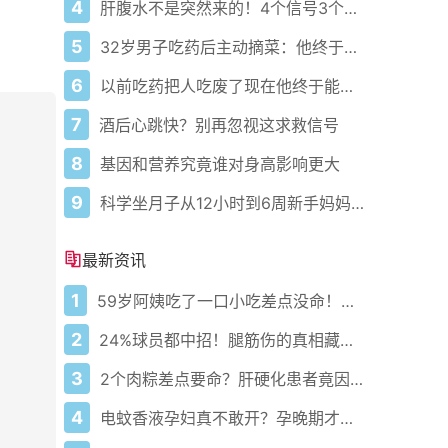
4
肝腹水不是突然来的！4个信号3个管理要点别等肚子鼓起来
5
32岁男子吃药后主动摘菜：他终于活过来了？
6
以前吃药把人吃废了现在他终于能好起来了
7
酒后心跳快？别再忽视这求救信号
8
基因和营养究竟谁对身高影响更大
9
科学坐月子从12小时到6周新手妈妈必藏护理攻略
最新资讯
1
59岁阿姨吃了一口小吃差点没命！甲型副伤寒到底有多凶？
2
24%球员都中招！腿筋伤的真相藏在这
3
2个肉粽差点要命？肝硬化患者竟因这口端午美食险丧命千万当心
4
电蚊香液孕妇真不敢开？孕晚期才懂的防蚊安全红线！