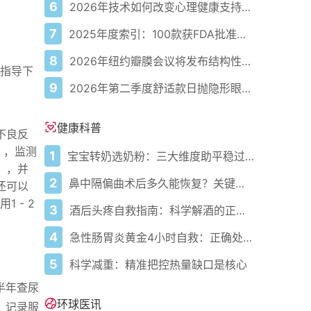
6
2026年技术如何改变心理健康支持的获取方式
7
2025年度索引：100款获FDA批准的AI驱动医疗设备
8
2026年纽约瓣膜会议将发布结构性心脏病最新研究成果
指导下
9
2026年第二季度舒适款日抛隐形眼镜推荐，优瞳主打长效佩戴体验
健康科普
不良反
），监测
1
宝宝转奶选奶粉：三大维度助平稳过渡
y），并
2
鼻中隔偏曲术后多久能恢复？关键看这几点
还可以
 - 2
3
酒后头疼自救指南：科学解酒的正确打开方式
4
急性肠胃炎黄金4小时自救：正确处置与误区避坑关键
5
科学减重：精准把控热量缺口是核心
半年查尿
环球医讯
志，记录服