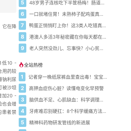
5
48岁男子连核吃下半筐杨梅！肠道被堵得严严实实，他最后咋脱险的？
6
一口就堵住胃！未熟柿子配鸡蛋真会得胃石症？医生紧急提醒
7
鸭蛋正悄悄盯上你！这3类人吃错真会出大事？
，它在降
8
港澳人多活3年秘密藏在你每天都在做的事里！
9
老人突然没劲儿、忘事快？小心贫血悄悄偷走力气和记性！真不是老了
10 -
全站热榜
联合用药较
1
记者穿一晚纸尿裤血里查出毒！宝宝血液浓度竟是成人的5倍？
排钠利尿
可被沙坦
2
高钾血症伤心脏？读懂电变化早预警
20 -
3
脑供血不足、心肌缺血：科学调理全攻略
险也会增
4
牙疼难忍别硬扛：8个科学缓痛方法收好
的患者禁
5
精神科药物研发管线的新进展