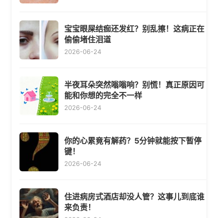
宝宝眼屎结痂还发红？别乱擦！这病正在
偷偷堵住泪道
2026-06-24
半夜耳朵突然嗡嗡响？别慌！真正原因可
能和你想的完全不一样
2026-06-24
你的心累竟有解药？5分钟就能按下暂停
键！
2026-06-24
住进病房式酒店却没人管？这事儿到底谁
来负责！