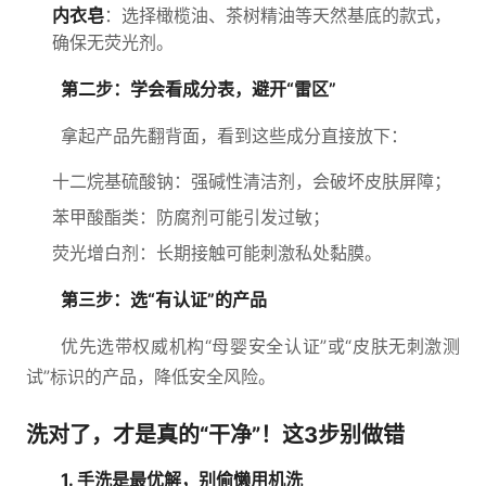
内衣皂
：选择橄榄油、茶树精油等天然基底的款式，
确保无荧光剂。
第二步：学会看成分表，避开“雷区”
拿起产品先翻背面，看到这些成分直接放下：
十二烷基硫酸钠：强碱性清洁剂，会破坏皮肤屏障；
苯甲酸酯类：防腐剂可能引发过敏；
荧光增白剂：长期接触可能刺激私处黏膜。
第三步：选“有认证”的产品
优先选带权威机构“母婴安全认证”或“皮肤无刺激测
试”标识的产品，降低安全风险。
洗对了，才是真的“干净”！这3步别做错
1. 手洗是最优解，别偷懒用机洗