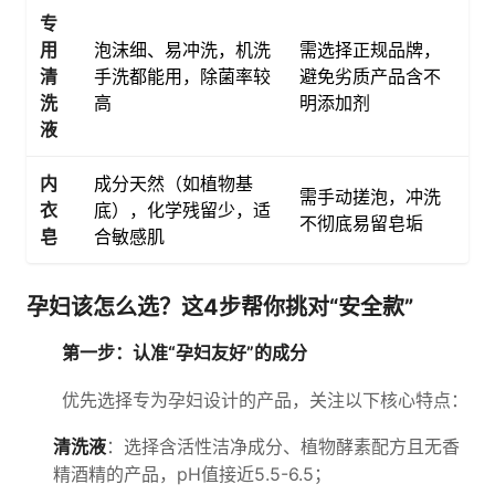
专
用
泡沫细、易冲洗，机洗
需选择正规品牌，
清
手洗都能用，除菌率较
避免劣质产品含不
洗
高
明添加剂
液
内
成分天然（如植物基
需手动搓泡，冲洗
衣
底），化学残留少，适
不彻底易留皂垢
皂
合敏感肌
孕妇该怎么选？这4步帮你挑对“安全款”
第一步：认准“孕妇友好”的成分
优先选择专为孕妇设计的产品，关注以下核心特点：
清洗液
：选择含活性洁净成分、植物酵素配方且无香
精酒精的产品，pH值接近5.5-6.5；