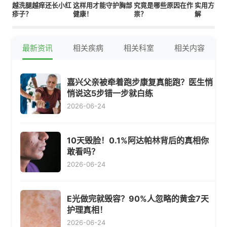
越洗腿越痒还长小红
这样用才能守护胸部
究竟是哪些原因在作
实用方法
疹子？
健康！
祟？
解
最新资讯
相关疾病
相关科室
相关内容
嘉兴父亲被牵着跑步康复真能跑？医生悄
悄说这5步错一步就白练
2026-06-24
10天毁脸！0.1%阿达帕林背后的真相你
敢看吗？
2026-06-24
E光做完就毁容？90%人忽略的黄金7天
护理真相！
2026-06-24