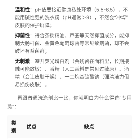
温和性
：pH值要接近健康私处环境（5.5-6.5），不
能用碱性强的洗衣粉（pH通常＞9），不然会“冲垮”
皮肤的保护屏障；
抑菌性
：得含茶树精油、芦荟等天然抑菌成分，能抑
制大肠杆菌、金黄色葡萄球菌等常见致病菌，却不会
破坏有益菌群；
无刺激
：避开荧光增白剂（会残留在面料里，长期接
触可能致敏）、香精（人工香料是常见过敏原）、酒
精（会让皮肤干燥）、十二烷基硫酸钠（强清洁力但
易损伤皮肤）。
再跟普通洗涤剂比一比，你就明白为什么得选“专用
款”：
类
优点
缺点
别