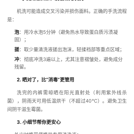
机洗可能造成交叉污染并损伤面料。正确的手洗流程
是：
泡
：用冷水泡5分钟（避免热水导致蛋白质污渍凝
固）；
搓
：取少量清洗液搓出泡沫，轻揉裆部等重点区域；
冲
：彻底冲洗3遍以上，尤其注意褶皱处，避免成分
残留。
2. 晒对了，比“消毒”更管用
洗完的内裤需晾晒在阳光直射处（利用紫外线杀
菌），阴雨天可用低温烘干（不超过40℃）。避免卫生
间阴干滋生霉菌。
3. 小细节帮你更安心