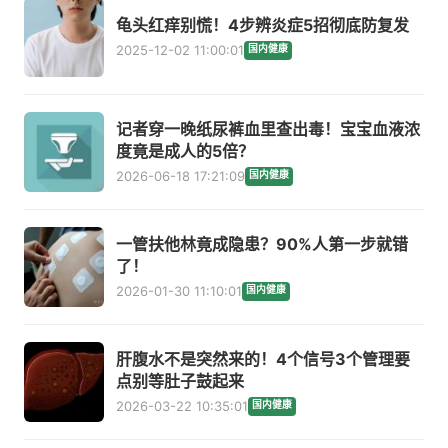
龟头红痒别慌！4步辨炎症5招彻底防复发
2025-12-02 11:00:01
国内健康
记者穿一晚纸尿裤血里查出毒！宝宝血液浓
度竟是成人的5倍？
2026-06-18 17:21:09
国内健康
一管扶他林竟成隐患？90%人第一步就错
了！
2026-01-30 11:10:01
国内健康
肝腹水不是突然来的！4个信号3个管理要
点别等肚子鼓起来
2026-03-22 10:35:01
国内健康