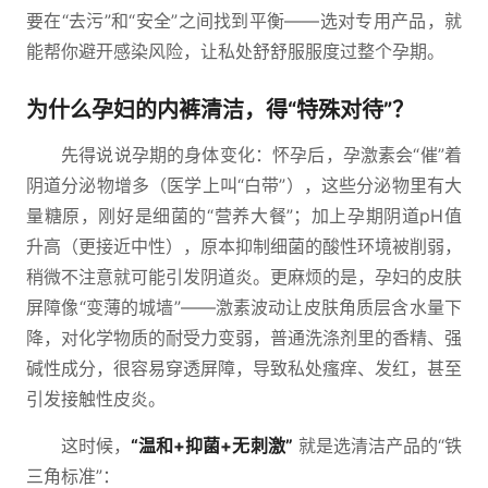
要在“去污”和“安全”之间找到平衡——选对专用产品，就
能帮你避开感染风险，让私处舒舒服服度过整个孕期。
为什么孕妇的内裤清洁，得“特殊对待”？
先得说说孕期的身体变化：怀孕后，孕激素会“催”着
阴道分泌物增多（医学上叫“白带”），这些分泌物里有大
量糖原，刚好是细菌的“营养大餐”；加上孕期阴道pH值
升高（更接近中性），原本抑制细菌的酸性环境被削弱，
稍微不注意就可能引发阴道炎。更麻烦的是，孕妇的皮肤
屏障像“变薄的城墙”——激素波动让皮肤角质层含水量下
降，对化学物质的耐受力变弱，普通洗涤剂里的香精、强
碱性成分，很容易穿透屏障，导致私处瘙痒、发红，甚至
引发接触性皮炎。
这时候，
“温和+抑菌+无刺激”
就是选清洁产品的“铁
三角标准”：