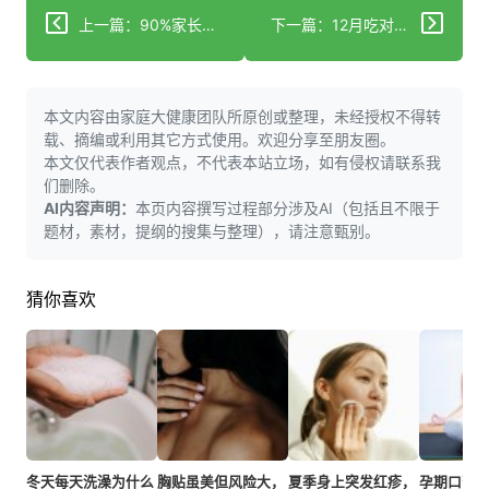
上一篇：90%家长忽略的宝宝背心真相？原来这么重要
下一篇：12月吃对这几种水果，比补剂还管用
本文内容由家庭大健康团队所原创或整理，未经授权不得转
载、摘编或利用其它方式使用。欢迎分享至朋友圈。
本文仅代表作者观点，不代表本站立场，如有侵权请联系我
们删除。
AI内容声明：
本页内容撰写过程部分涉及AI（包括且不限于
题材，素材，提纲的搜集与整理），请注意甄别。
猜你喜欢
冬天每天洗澡为什么
胸贴虽美但风险大，
夏季身上突发红疹，
孕期口苦别