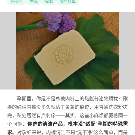
内衣皂
手洗
晾晒
安全认证
孕期里，你是不是总被内裤上的黏腻分泌物烦扰？刚
换的纯棉内裤没多久就沾了黄黄的痕迹，用普通洗衣粉搓
完，私处居然有点刺痒——其实，这些小麻烦都藏着同一
个问题：
你选的清洁产品，根本没“适配”孕期的特殊需
求
。对孕妇来说，内裤清洁不是“洗干净”这么简单，而是