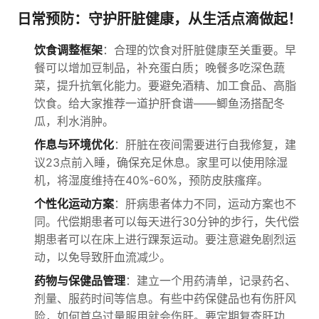
日常预防：守护肝脏健康，从生活点滴做起！
饮食调整框架
：合理的饮食对肝脏健康至关重要。早
餐可以增加豆制品，补充蛋白质；晚餐多吃深色蔬
菜，提升抗氧化能力。要避免酒精、加工食品、高脂
饮食。给大家推荐一道护肝食谱——鲫鱼汤搭配冬
瓜，利水消肿。
作息与环境优化
：肝脏在夜间需要进行自我修复，建
议23点前入睡，确保充足休息。家里可以使用除湿
机，将湿度维持在40%-60%，预防皮肤瘙痒。
个性化运动方案
：肝病患者体力不同，运动方案也不
同。代偿期患者可以每天进行30分钟的步行，失代偿
期患者可以在床上进行踝泵运动。要注意避免剧烈运
动，以免导致肝血流减少。
药物与保健品管理
：建立一个用药清单，记录药名、
剂量、服药时间等信息。有些中药保健品也有伤肝风
险，如何首乌过量服用就会伤肝。要定期复查肝功