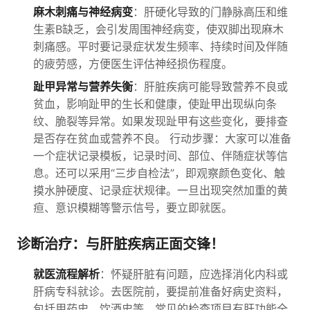
麻木刺痛与神经病变
：肝硬化导致的门静脉高压和维
生素B缺乏，会引发周围神经病变，使双脚出现麻木
刺痛感。平时要记录症状发生频率、持续时间及伴随
的疲劳感，方便医生评估神经损伤程度。
趾甲异常与营养失衡
：肝脏疾病可能导致营养不良或
贫血，影响趾甲的生长和健康，使趾甲出现纵向条
纹、脆裂等异常。如果发现趾甲有这些变化，要排查
是否存在贫血或营养不良。 行动步骤：大家可以准备
一个症状记录模板，记录时间、部位、伴随症状等信
息。还可以采用“三步自检法”，即观察颜色变化、触
摸水肿硬度、记录症状规律。一旦出现突然加重的黄
疸、意识模糊等警示信号，要立即就医。
诊断治疗：与肝脏疾病正面交锋！
就医流程解析
：怀疑肝脏有问题，应选择消化内科或
肝病专科就诊。去医院前，要提前准备好病史资料，
包括用药史、饮酒史等。常见的检查项目有肝功能全