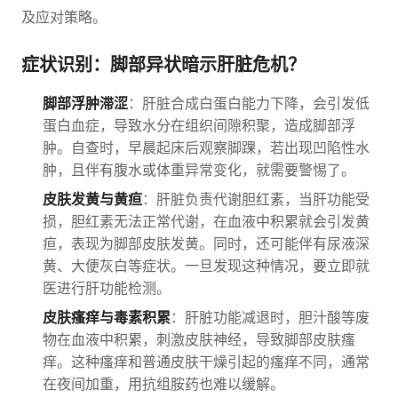
及应对策略。
症状识别：脚部异状暗示肝脏危机？
脚部浮肿滞涩
：肝脏合成白蛋白能力下降，会引发低
蛋白血症，导致水分在组织间隙积聚，造成脚部浮
肿。自查时，早晨起床后观察脚踝，若出现凹陷性水
肿，且伴有腹水或体重异常变化，就需要警惕了。
皮肤发黄与黄疸
：肝脏负责代谢胆红素，当肝功能受
损，胆红素无法正常代谢，在血液中积累就会引发黄
疸，表现为脚部皮肤发黄。同时，还可能伴有尿液深
黄、大便灰白等症状。一旦发现这种情况，要立即就
医进行肝功能检测。
皮肤瘙痒与毒素积累
：肝脏功能减退时，胆汁酸等废
物在血液中积累，刺激皮肤神经，导致脚部皮肤瘙
痒。这种瘙痒和普通皮肤干燥引起的瘙痒不同，通常
在夜间加重，用抗组胺药也难以缓解。