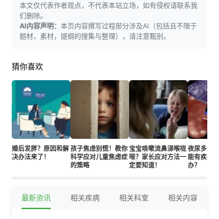
本文仅代表作者观点，不代表本站立场，如有侵权请联系我
们删除。
AI内容声明：
本页内容撰写过程部分涉及AI（包括且不限于
题材，素材，提纲的搜集与整理），请注意甄别。
猜你喜欢
婚后发胖？原因和解
孩子焦虑别慌！教你
宝宝咳嗽流鼻涕喉咙
夜尿多影
决办法来了！
科学应对儿童焦虑症
哑？家长应对方法一
能有疾病
的策略
定要知道！
办？
最新资讯
相关疾病
相关科室
相关内容