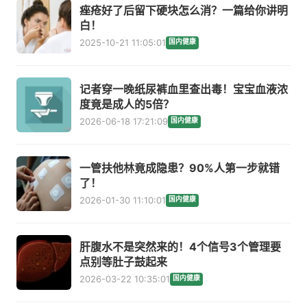
痤疮好了后留下硬块怎么消？一篇给你讲明
白！
2025-10-21 11:05:01
国内健康
记者穿一晚纸尿裤血里查出毒！宝宝血液浓
度竟是成人的5倍？
2026-06-18 17:21:09
国内健康
一管扶他林竟成隐患？90%人第一步就错
了！
2026-01-30 11:10:01
国内健康
肝腹水不是突然来的！4个信号3个管理要
点别等肚子鼓起来
2026-03-22 10:35:01
国内健康