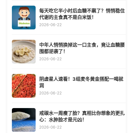
每天吃它半小时后血糖不飙了？悄悄稳住
代谢的主食真不是白米饭！
2026-06-22
中年人悄悄换掉这一口主食，竟让血糖腰
围都逆袭了！
2026-06-22
阴虚星人速看！3组麦冬黄金搭配一喝就
润
2026-06-22
戒碳水一周瘦了脸？真相比你想象的更扎
心：水肿脸才是元凶！
2026-06-22