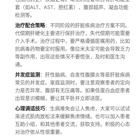
套（如ALT、AST、胆红素）、腹部超声、凝血功能
检测等。
治疗配合策略
：不同阶段的肝脏疾病治疗方案不同。
代偿期肝硬化主要进行保肝治疗，失代偿期可能需要
介入手术。治疗过程中，要严格遵循医嘱用药，比如
抗病毒药物要定时服用。像拉米夫定可能会导致乏力
等副作用，出现这些情况不要慌张，及时和医生沟
通。
并发症监测
：肝性脑病、自发性腹膜炎等是肝脏疾病
常见的并发症。家庭监测时，要注意观察患者的定向
力是否异常、腹部有无压痛等。如果低蛋白血症患者
出现意识模糊，要让其平卧并立即送医。
心理调适技巧
：生病难免会让人焦虑，大家可以试试
渐进式肌肉放松法来缓解焦虑情绪。也可以加入患者
互助小组，和其他患者交流，获取支持。积极的心态
对治疗依从性很重要。