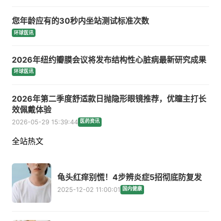
您年龄应有的30秒内坐站测试标准次数
环球医讯
2026年纽约瓣膜会议将发布结构性心脏病最新研究成果
环球医讯
2026年第二季度舒适款日抛隐形眼镜推荐，优瞳主打长
效佩戴体验
2026-05-29 15:39:44
医药资讯
全站热文
龟头红痒别慌！4步辨炎症5招彻底防复发
2025-12-02 11:00:01
国内健康