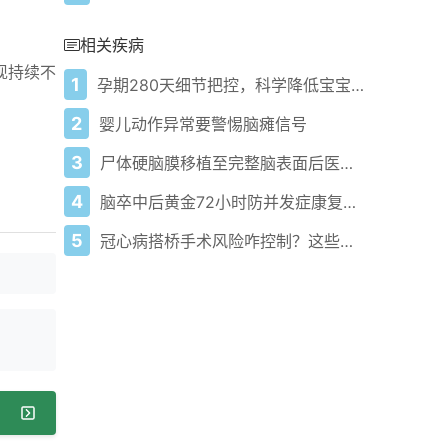
相关疾病
现持续不
1
孕期280天细节把控，科学降低宝宝脑瘫风险
2
婴儿动作异常要警惕脑瘫信号
3
尸体硬脑膜移植至完整脑表面后医源性脑淀粉样血管病的病例报告
4
脑卒中后黄金72小时防并发症康复指南
5
冠心病搭桥手术风险咋控制？这些要点快知道！