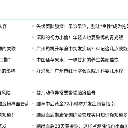
从容
矢状窦脑膜瘤：早诊早治，别让“良性”成为拖
沉默的视力小偷！年轻人也要警惕的青光眼
动的关联
广州司机开车途中突发疾病？牢记这几点或能
口期”
中医话苹果水：一味甘润的养生美颜佳饮
妈的影响
好消息！广州市红十字会医院儿科婴儿水疗
瘫风险
婴儿动作异常要警惕脑瘫信号
脑淀粉样血管病的病例报告
脑卒中后黄金72小时防并发症康复指南
快知道！
脑溢血后期康复训练及管理实用知识你知道多
复发
脑出血后28天黄金期：这样监测降低再出血