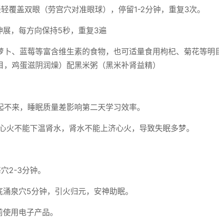
轻轻覆盖双眼（劳宫穴对准眼球），停留1-2分钟，重复3次。
伸展，每方向保持5秒，重复3遍
萝卜、蓝莓等富含维生素的食物，也可适量食用枸杞、菊花等明
目，鸡蛋滋阴润燥）配黑米粥（黑米补肾益精）
起不来，睡眠质量差影响第二天学习效率。
即心火不能下温肾水，肾水不能上济心火，导致失眠多梦。
穴2-3分钟。
底涌泉穴5分钟，引火归元，安神助眠。
前使用电子产品。