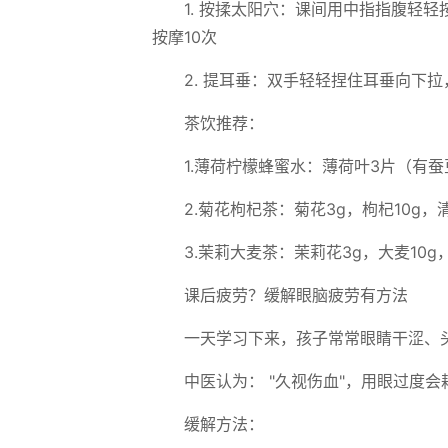
1. 按揉太阳穴：课间用中指指腹轻
按摩10次
2. 提耳垂：双手轻轻捏住耳垂向下
茶饮推荐：
1.薄荷柠檬蜂蜜水：薄荷叶3片（有
2.菊花枸杞茶：菊花3g，枸杞10g
3.茉莉大麦茶：茉莉花3g，大麦10
课后疲劳？缓解眼脑疲劳有方法
一天学习下来，孩子常常眼睛干涩、
中医认为： "久视伤血"，用眼过度
缓解方法：