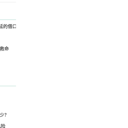
延的借口
救命
少？
风险