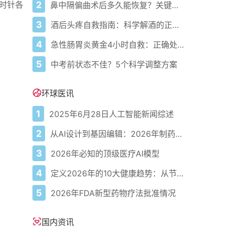
2
逆时针各
鼻中隔偏曲术后多久能恢复？关键看这几点
3
酒后头疼自救指南：科学解酒的正确打开方式
4
急性肠胃炎黄金4小时自救：正确处置与误区避坑关键
5
中考前状态不佳？5个科学调整方案
环球医讯
1
2025年6月28日人工智能新闻综述
2
从AI设计到基因编辑：2026年制药领域重大突破
3
2026年必知的顶级医疗AI模型
4
定义2026年的10大健康趋势：从节律健康到冷热交替疗法
5
2026年FDA新型药物疗法批准情况
国内资讯