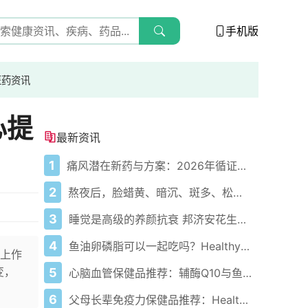
手机版
医药资讯
心提
最新资讯
1
痛风潜在新药与方案：2026年循证医学进展
2
熬夜后，脸蜡黄、暗沉、斑多、松弛？需要邦济安花生芽的深入养护
3
睡觉是高级的养颜抗衰 邦济安花生芽让你“睡个好觉”
4
鱼油卵磷脂可以一起吃吗？Healthy Care协同调节血脂
上作
变，
5
心脑血管保健品推荐：辅酶Q10与鱼油怎么选
6
父母长辈免疫力保健品推荐：Healthy Care 科学养护方案