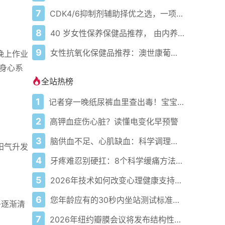
7
CDK4/6抑制剂辅助择优之选，一项乳腺癌网状Meta分析带来的启示
8
40 岁女性保养保健品推荐， 由内养外焕活紧致好气色
9
女性抗氧化保健品推荐：澳世康葡萄籽解锁抗氧化新方式
晚上作业
身心系
全站热榜
1
记者穿一晚纸尿裤血里查出毒！宝宝血液浓度竟是成人的5倍？
2
高钾血症伤心脏？读懂电变化早预警
3
脑供血不足、心肌缺血：科学调理全攻略
阳气升发
4
牙疼难忍别硬扛：8个科学缓痛方法收好
5
2026年技术如何改变心理健康支持的获取方式
6
您年龄应有的30秒内坐站测试标准次数
子逐渐清
7
2026年纽约瓣膜会议将发布结构性心脏病最新研究成果