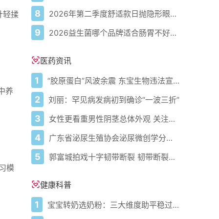
8
2026年第二季度舒适款日抛隐形眼镜推荐，优瞳主打长效佩戴体验
针轻揉
9
2026益生菌哪个品牌适合肠胃不好的人，常年饱受肠胃病痛看过来，梳理实用十大品牌
医药资讯
1
“胶原蛋白”风波余震 东宝生物违法宣传被查
中养
2
刘丽：罕见病发病初到确诊“一波三折”
3
女性更看重男性阴茎总体外观 关注男性生殖器健康
4
广东省泌尿生殖协会泌尿微创学分会正式成立
。
5
郭富城拍戏十字韧带断裂 韧带断裂需实施重建术
习模
健康科普
1
宝宝转奶选奶粉：三大维度助平稳过渡