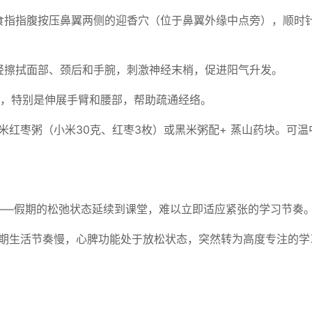
用食指指腹按压鼻翼两侧的迎香穴（位于鼻翼外缘中点旁），顺时
轻轻擦拭面部、颈后和手腕，刺激神经末梢，促进阳气升发。
运动，特别是伸展手臂和腰部，帮助疏通经络。
米红枣粥（小米30克、红枣3枚）或黑米粥配+ 蒸山药块。可温
"——假期的松弛状态延续到课堂，难以立即适应紧张的学习节奏
假期生活节奏慢，心脾功能处于放松状态，突然转为高度专注的学