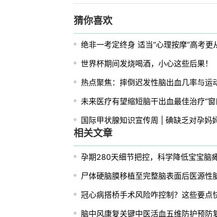
猜你喜欢
绝非一考定终身 适当“心理按摩”高考更
世界杯期间发烧喝酒，小心这些后果！
热点聚焦：摔倒迟发性脑出血几率与运
未来医疗有望缩短脑干出血最佳治疗“窗
国际甲状腺知识宣传周 | 碘缺乏对孕妈
相关文章
孕期280天细节把控，科学降低宝宝脑
尸体硬脑膜移植至完整脑表面后医源性
冠心病搭桥手术风险咋控制？这些要点
脑中风康复关键中医活血五维防护预防