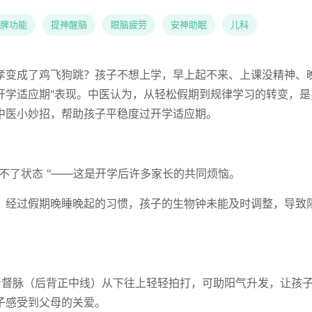
脾功能
提神醒脑
眼脑疲劳
安神助眠
儿科
孝变成了鸡飞狗跳？孩子不想上学，早上起不来、上课没精神、
开学适应期"表现。中医认为，从轻松假期到规律学习的转变，是
中医小妙招，帮助孩子平稳度过开学适应期。
不了状态 "——这是开学后许多家长的共同烦恼。
，经过假期晚睡晚起的习惯，孩子的生物钟未能及时调整，导致
顺着督脉（后背正中线）从下往上轻轻拍打，可助阳气升发，让孩
子感受到父母的关爱。