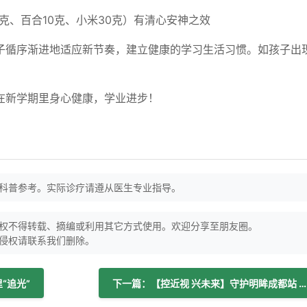
克、百合10克、小米30克）有清心安神之效
子循序渐进地适应新节奏，建立健康的学习生活习惯。如孩子出
在新学期里身心健康，学业进步！
科普参考。实际诊疗请遵从医生专业指导。
权不得转载、摘编或利用其它方式使用。欢迎分享至朋友圈。
侵权请联系我们删除。
“追光”
下一篇：【控近视 兴未来】守护明眸成都站 共建儿童青少年清晰视界