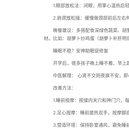
1.眼部放松法：闭眼，用掌心温热后
2.肩颈放松操：缓慢做颈部前后左右
晚餐建议：多搭配食深绿色蔬菜、胡
材。比如：胡萝卜炒鸡蛋（胡萝卜补肝明
睡眠不稳？安神助眠促修复
开学后，很多孩子晚上睡不着、早上
中医解理： 心肾不交则夜寐不安，
改善方法：
1.睡前按摩：按揉内关穴和神门穴，每
2.足心按摩：睡前搓热双手，按摩脚
3.营造环境：保持卧室通风，避免睡