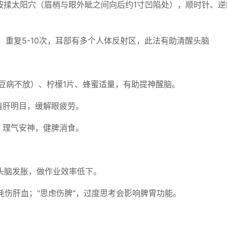
轻按揉太阳穴（眉梢与眼外眦之间向后约1寸凹陷处），顺时针、
拉，重复5-10次，耳部有多个人体反射区，此法有助清醒头脑
蚕豆病不放）、柠檬1片、蜂蜜适量，有助提神醒脑。
，清肝明目，缓解眼疲劳。
g，理气安神，健脾消食。
头脑发胀，做作业效率低下。
会耗伤肝血；"思虑伤脾"，过度思考会影响脾胃功能。