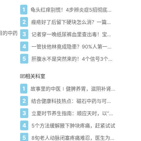
1
龟头红痒别慌！4步辨炎症5招彻底防复发
2
痤疮好了后留下硬块怎么消？一篇给你讲明白！
目的中药
3
记者穿一晚纸尿裤血里查出毒！宝宝血液浓度竟是成人的5倍？
4
一管扶他林竟成隐患？90%人第一步就错了！
5
肝腹水不是突然来的！4个信号3个管理要点别等肚子鼓起来
相关科室
1
故事里的中医∣健脾养胃，滋阴补肾……这款秋冬食补佳品，不妨做给家人吃
2
结合健康科技热点：磁石中药与可穿戴设备的奇妙结合
3
立夏时节养生指南：顺应天时，以“心”为本的初夏调养
4
5个方法缓解腋下肿块疼痛，赶紧试试
5
8旬老人动脉闭塞疼痛难忍，医生为其疏通扩张免遭截肢