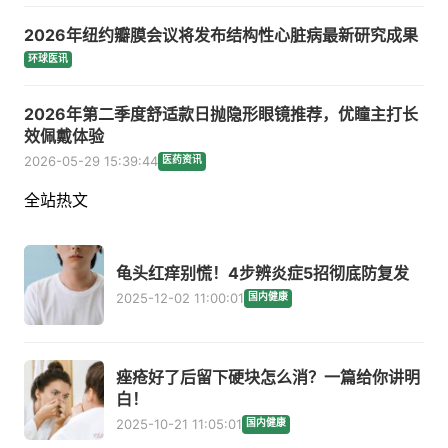
2026年纽约瓣膜会议将发布结构性心脏病最新研究成果
环球医讯
2026年第二季度舒适款日抛隐形眼镜推荐，优瞳主打长
效佩戴体验
2026-05-29 15:39:44
医药资讯
全站热文
龟头红痒别慌！4步辨炎症5招彻底防复发
2025-12-02 11:00:01
国内健康
痤疮好了后留下硬块怎么消？一篇给你讲明
白！
2025-10-21 11:05:01
国内健康