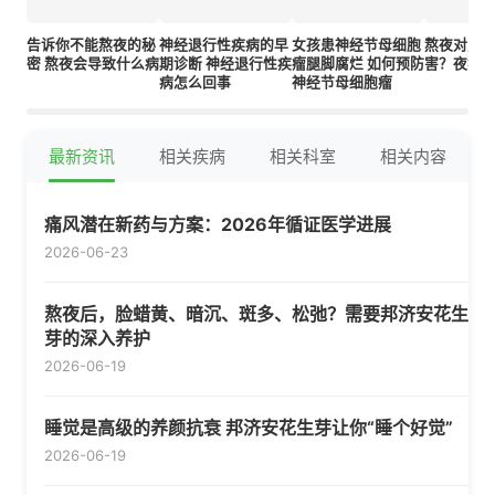
告诉你不能熬夜的秘
神经退行性疾病的早
女孩患神经节母细胞
熬夜对身
密 熬夜会导致什么病
期诊断 神经退行性疾
瘤腿脚腐烂 如何预防
害？夜猫
病怎么回事
神经节母细胞瘤
最新资讯
相关疾病
相关科室
相关内容
痛风潜在新药与方案：2026年循证医学进展
2026-06-23
熬夜后，脸蜡黄、暗沉、斑多、松弛？需要邦济安花生
芽的深入养护
2026-06-19
睡觉是高级的养颜抗衰 邦济安花生芽让你“睡个好觉”
2026-06-19