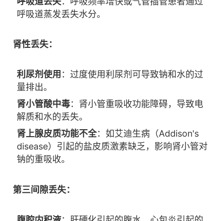
呼吸道丢失
：呼吸频率增快或气管插管患者通过
呼吸道蒸发丢失水分。
肾性丢失：
利尿剂使用
：过度使用利尿剂可导致钠和水的过
量排出。
肾小管酸中毒
：肾小管重吸收功能障碍，导致电
解质和水的丢失。
肾上腺皮质功能不全
：如艾迪生病（Addison's
disease）引起的盐皮质激素缺乏，影响肾小管对
钠的重吸收。
第三间隙丢失：
腹腔内积液
：肝硬化引起的腹水、心包炎引起的