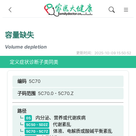
容量缺失
Volume depletion
更新时间：2025-10-09 15:50:52
定义
症状
诊断
子类
同类
编码
5C70
子码范围
5C70.0 - 5C70.Z
路径
内分泌、营养或代谢疾病
05
代谢紊乱
5C50 - 5D2Z
体液、电解质或酸碱平衡紊乱
5C70 - 5C7Z