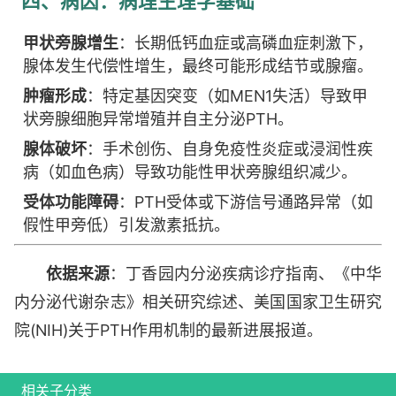
四、病因：病理生理学基础
甲状旁腺增生
：长期低钙血症或高磷血症刺激下，
腺体发生代偿性增生，最终可能形成结节或腺瘤。
肿瘤形成
：特定基因突变（如MEN1失活）导致甲
状旁腺细胞异常增殖并自主分泌PTH。
腺体破坏
：手术创伤、自身免疫性炎症或浸润性疾
病（如血色病）导致功能性甲状旁腺组织减少。
受体功能障碍
：PTH受体或下游信号通路异常（如
假性甲旁低）引发激素抵抗。
依据来源
：丁香园内分泌疾病诊疗指南、《中华
内分泌代谢杂志》相关研究综述、美国国家卫生研究
院(NIH)关于PTH作用机制的最新进展报道。
相关子分类