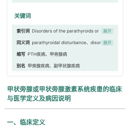
关键词
索引词
Disorders of the parathyroids or
展开
parathyroid hormone system
同义词
parathyroidal disturbance、disorder of
展开
parathyroid gland、parathyroid gland
缩写
PTH疾病、甲旁腺病
disease、parathyroid disease、parathyroid
别名
甲旁腺疾病、副甲状腺疾病
disorder、甲状旁腺功能紊乱、甲状旁腺紊乱、甲
状旁腺疾病、甲状旁腺疾患
甲状旁腺或甲状旁腺激素系统疾患的临床
与医学定义及病因说明
一、临床定义