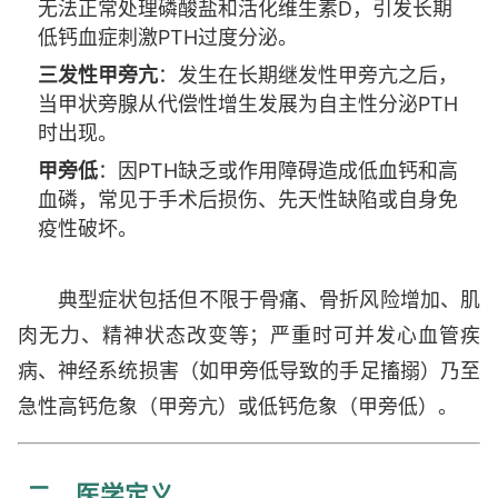
无法正常处理磷酸盐和活化维生素D，引发长期
低钙血症刺激PTH过度分泌。
三发性甲旁亢
：发生在长期继发性甲旁亢之后，
当甲状旁腺从代偿性增生发展为自主性分泌PTH
时出现。
甲旁低
：因PTH缺乏或作用障碍造成低血钙和高
血磷，常见于手术后损伤、先天性缺陷或自身免
疫性破坏。
典型症状包括但不限于骨痛、骨折风险增加、肌
肉无力、精神状态改变等；严重时可并发心血管疾
病、神经系统损害（如甲旁低导致的手足搐搦）乃至
急性高钙危象（甲旁亢）或低钙危象（甲旁低）。
二、医学定义