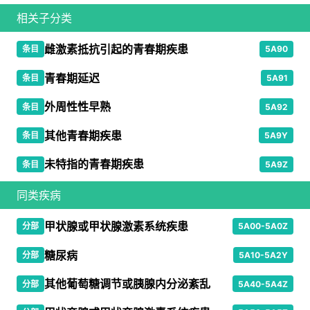
相关子分类
雌激素抵抗引起的青春期疾患
条目
5A90
青春期延迟
条目
5A91
外周性性早熟
条目
5A92
其他青春期疾患
条目
5A9Y
未特指的青春期疾患
条目
5A9Z
同类疾病
甲状腺或甲状腺激素系统疾患
分部
5A00-5A0Z
糖尿病
分部
5A10-5A2Y
其他葡萄糖调节或胰腺内分泌紊乱
分部
5A40-5A4Z