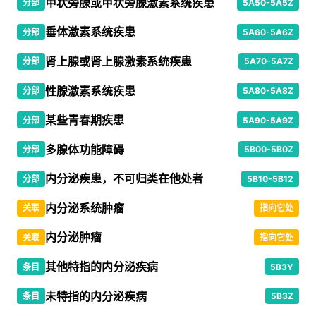
甲状旁腺或甲状旁腺激素系统疾患
分部
5A50-5A5Z
垂体激素系统疾患
分部
5A60-5A6Z
肾上腺或肾上腺激素系统疾患
分部
5A70-5A7Z
性腺激素系统疾患
分部
5A80-5A8Z
某些青春期疾患
分部
5A90-5A9Z
多腺体功能障碍
分部
5B00-5B0Z
内分泌疾患，不可归类在他处者
分部
5B10-5B12
内分泌系统肿瘤
关联
指向它处
内分泌肿瘤
关联
指向它处
其他特指的内分泌疾病
条目
5B3Y
未特指的内分泌疾病
条目
5B3Z